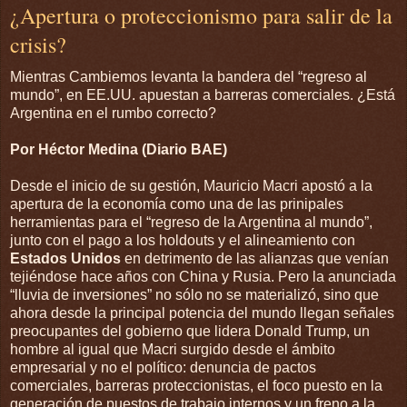
¿Apertura o proteccionismo para salir de la
crisis?
Mientras Cambiemos levanta la bandera del “regreso al
mundo”, en EE.UU. apuestan a barreras comerciales. ¿Está
Argentina en el rumbo correcto?
Por Héctor Medina (Diario BAE)
Desde el inicio de su gestión, Mauricio Macri apostó a la
apertura de la economía como una de las prinipales
herramientas para el “regreso de la Argentina al mundo”,
junto con el pago a los holdouts y el alineamiento con
Estados Unidos
en detrimento de las alianzas que venían
tejiéndose hace años con China y Rusia. Pero la anunciada
“lluvia de inversiones” no sólo no se materializó, sino que
ahora desde la principal potencia del mundo llegan señales
preocupantes del gobierno que lidera Donald Trump, un
hombre al igual que Macri surgido desde el ámbito
empresarial y no el político: denuncia de pactos
comerciales, barreras proteccionistas, el foco puesto en la
generación de puestos de trabajo internos y un freno a la