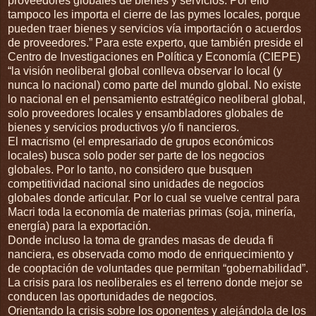
proveedores globales de bienes y servicios. Por ello
tampoco les importa el cierre de las pymes locales, porque
pueden traer bienes y servicios vía importación o acuerdos
de proveedores.” Para este experto, que también preside el
Centro de Investigaciones en Política y Economía (CIEPE)
“la visión neoliberal global conlleva observar lo local (y
nunca lo nacional) como parte del mundo global. No existe
lo nacional en el pensamiento estratégico neoliberal global,
solo proveedores locales y ensambladores globales de
bienes y servicios productivos y/o fi nancieros.
El macrismo (el empresariado de grupos económicos
locales) busca solo poder ser parte de los negocios
globales. Por lo tanto, no considero que busquen
competitividad nacional sino unidades de negocios
globales donde articular. Por lo cual se vuelve central para
Macri toda la economía de materias primas (soja, minería,
energía) para la exportación.
Donde incluso la toma de grandes masas de deuda fi
nanciera, es observada como modo de enriquecimiento y
de cooptación de voluntades que permitan “gobernabilidad”.
La crisis para los neoliberales es el terreno donde mejor se
conducen las oportunidades de negocios.
Orientando la crisis sobre los oponentes y alejándola de los