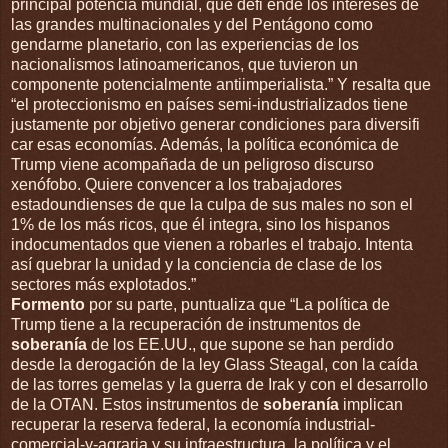
principal potencia mundial, que defi ende los intereses de
las grandes multinacionales y del Pentágono como
gendarme planetario, con las experiencias de los
nacionalismos latinoamericanos, que tuvieron un
componente potencialmente antiimperialista.” Y resalta que
“el proteccionismo en países semi-industrializados tiene
justamente por objetivo generar condiciones para diversifi
car esas economías. Además, la política económica de
Trump viene acompañada de un peligroso discurso
xenófobo. Quiere convencer a los trabajadores
estadoundienses de que la culpa de sus males no son el
1% de los más ricos, que él integra, sino los hispanos
indocumentados que vienen a robarles el trabajo. Intenta
así quebrar la unidad y la conciencia de clase de los
sectores más explotados.”
Formento
por su parte, puntualiza que “La política de
Trump tiene a la recuperación de instrumentos de
soberanía
de los EE.UU., que supone se han perdido
desde la derogación de la ley Glass Steagal, con la caída
de las torres gemelas y la guerra de Irak y con el desarrollo
de la OTAN. Estos instrumentos de
soberanía
implican
recuperar la reserva federal, la economía industrial-
comercial-y-agraria y su infraestructura, la política y el