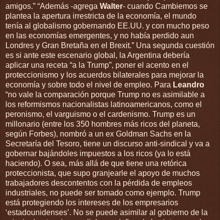
amigos.” “Además -agrega
Walter
- cuando Cambiemos se
plantea la apertura irrestricta de la economía, el mundo
tenía al globalismo gobernando EE.UU. y con mucho peso
en las economías emergentes, y no había perdido aun
Londres y Gran Bretaña en el Brexit.” Una segunda cuestión
es si ante este escenario global, la Argentina debería
aplicar una receta “a la Trump”, poner el acento en el
proteccionismo y los acuerdos bilaterales para mejorar la
economía y sobre todo el nivel de empleo. Para
Leandro
“no vale la comparación porque Trump no es asimilable a
los reformismos nacionalistas latinoamericanos, como el
peronismo, el varguismo o el cardenismo. Trump es un
millonario (entre los 350 hombres más ricos del planeta,
según Forbes), nombró a un ex Goldman Sachs en la
Secretaría del Tesoro, tiene un discurso anti-sindical y va a
gobernar bajándoles impuestos a los ricos (ya lo está
haciendo). O sea, más allá de que tiene una retórica
proteccionista, que supo granjearle el apoyo de muchos
trabajadores descontentos con la pérdida de empleos
industriales, no puede ser tomado como ejemplo. Trump
está protegiendo los intereses de los empresarios
‘estadounidenses’. No se puede asimilar al gobierno de la