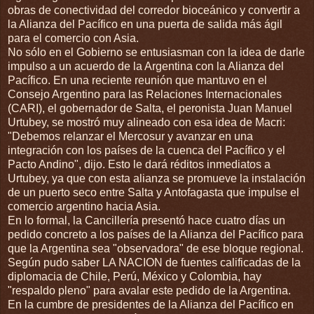
obras de conectividad del corredor bioceánico y convertir a
la Alianza del Pacífico en una puerta de salida más ágil
para el comercio con Asia.
No sólo en el Gobierno se entusiasman con la idea de darle
impulso a un acuerdo de la Argentina con la Alianza del
Pacífico. En una reciente reunión que mantuvo en el
Consejo Argentino para las Relaciones Internacionales
(CARI), el gobernador de Salta, el peronista Juan Manuel
Urtubey, se mostró muy alineado con esa idea de Macri:
"Debemos relanzar el Mercosur y avanzar en una
integración con los países de la cuenca del Pacífico y el
Pacto Andino", dijo. Esto le dará réditos inmediatos a
Urtubey, ya que con esta alianza se promueve la instalación
de un puerto seco entre Salta y Antofagasta que impulse el
comercio argentino hacia Asia.
En lo formal, la Cancillería presentó hace cuatro días un
pedido concreto a los países de la Alianza del Pacífico para
que la Argentina sea "observadora" de ese bloque regional.
Según pudo saber LA NACION de fuentes calificadas de la
diplomacia de Chile, Perú, México y Colombia, hay
"respaldo pleno" para avalar este pedido de la Argentina.
En la cumbre de presidentes de la Alianza del Pacífico en