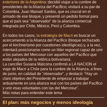
exteriores de la Argentina
: decidió viajar a la cumbre de
presidentes de la Alianza del Pacífico; visitará a su par de
Colombia, Juan Manuel Santos, que es crucial en el
armado de ese bloque, y presentó un pedido formal para
que el país sea "observador" de la alianza comercial
integrada por Chile, México, Perú y Colombia.
En todos los casos,
la estrategia de Macri
es buscar un
acercamiento a la Alianza del Pacífico (bloque rechazado
por el kirchnerismo por cuestiones ideológicas) y, a la vez,
intentará posicionarse como un líder regional capaz de unir
a los países del Mercosur con aquellos del Pacífico que
están alejados de la retórica bolivariana.
La canciller Susana Malcorra confirmó a LA NACION el
viaje de Macri a Chile para la cumbre de la Alianza, a fines
de junio, en calidad de "observador", y destacó: "Hay un
claro objetivo del Presidente de empezar a trabajar
arduamente en una alianza real con los países del Pacífico
y unir esas voluntades con las del Mercosur".
Más notas para entender este tema
El plan: más negocios y menos ideología