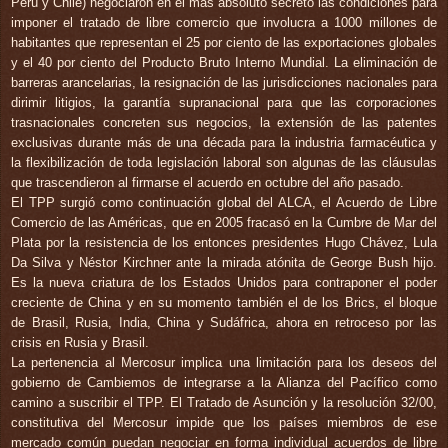
Perú y Chile) negociaron en el más absoluto secreto las condiciones para
imponer el tratado de libre comercio que involucra a 1000 millones de
habitantes que representan el 25 por ciento de las exportaciones globales
y el 40 por ciento del Producto Bruto Interno Mundial. La eliminación de
barreras arancelarias, la resignación de las jurisdicciones nacionales para
dirimir litigios, la garantía supranacional para que las corporaciones
trasnacionales concreten sus negocios, la extensión de las patentes
exclusivas durante más de una década para la industria farmacéutica y
la flexibilización de toda legislación laboral son algunas de las cláusulas
que trascendieron al firmarse el acuerdo en octubre del año pasado.
El TPP surgió como continuación global del ALCA, el Acuerdo de Libre
Comercio de las Américas, que en 2005 fracasó en la Cumbre de Mar del
Plata por la resistencia de los entonces presidentes Hugo Chávez, Lula
Da Silva y Néstor Kirchner ante la mirada atónita de George Bush hijo.
Es la nueva criatura de los Estados Unidos para contraponer el poder
creciente de China y en su momento también el de los Brics, el bloque
de Brasil, Rusia, India, China y Sudáfrica, ahora en retroceso por las
crisis en Rusia y Brasil.
La pertenencia al Mercosur implica una limitación para los deseos del
gobierno de Cambiemos de integrarse a la Alianza del Pacífico como
camino a suscribir el TPP. El Tratado de Asunción y la resolución 32/00,
constitutiva del Mercosur impide que los países miembros de ese
mercado común puedan negociar en forma individual acuerdos de libre