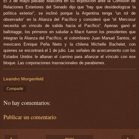
El 3 de mayo pasado Malcorra en su exposición ante la Comisión de
Relaciones Exteriores del Senado dijo que “hay que desideologizar la
política exterior”, se inclinó porque la Argentina tenga “un rol de
observador’ en la Alianza del Pacífico y consideró que “el Mercosur
necesita un vínculo de salida hacia el Pacífico”. Apenas ganó el
ballotagge, los primeros en saludar a Macri fueron los presidentes que
integran la Alianza del Pacífico, el colombiano Juan Manuel Santos, el
mexicano Enrique Peña Nieto y la chilena Michelle Bachelet, con
quienes se encontrará el 1 de julio. Las señales de acercamiento con los
Estados Unidos le allanan el camino para afianzar el vínculo con ese
bloque. Las corporaciones trasnacionales de parabienes.
Leandro Morgenfeld
Compartir
No hay comentarios:
Publicar un comentario
‹
›
Inicio