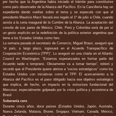
por hecho que la Argentina había iniciado el trámite para constituirse
como país observador de la Alianza del Pacífico. En la Cancillería hay un
expediente dando vueltas sobre el tema y se especula con que el
presidente Mauricio Macri llevará ese regalo el 1º de julio a Chile, cuando
asista a la cena inaugural de la Cumbre de la Alianza. La aceptación del
convite de sus pares de México, Chile, Perú y Colombia será de por sí
un gesto explícito en la redefinición de la política exterior argentina que
tiene a los Estados Unidos como faro.
La semana pasada el secretario de Comercio, Miguel Braun, aseguró que
“el país, a largo plazo, ingresará en el Acuerdo Transpacífico de
Cooperación Económica (TPP)”. Lo aseguró en una charla en el Atlantic
Council en Washington. “Estamos esperanzados en formar parte del
Acuerdo tarde o temprano. Obviamente va a tomar tiempo”, reiteró y
recordó que el Presidente quiere abrirse a “socios estratégicos” como los
Estados Unidos con iniciativas como el TPP. El acercamiento a la
Alianza del Pacífico es el paso obligado hacia ese objetivo estratégico
que implica, de hecho, un impacto en la estructura fundacional del
Mercosur, especialmente golpeado por la crisis política y económica de
Brasil.
Soberanía cero
Durante cinco años, doce países (Estados Unidos, Japón, Australia,
Nueva Zelanda, Malasia, Brunei, Singapur, Vietnam, Canadá, México,