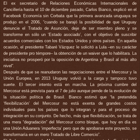
El ex secretario de Relaciones Económicas Internacionales de
Cancillería hasta el 10 de diciembre pasado, Carlos Bianco, explicó en el
Facebook Economía sin Corbata que la primera avanzada uruguaya se
produjo en el 2006, “cuando se barajó la posibilidad de que Uruguay
denuncie el Tratado de Asunción, deje de ser miembro pleno y se
transforme en sólo un ‘Estado asociado’, con el objetivo de suscribir
acuerdos comerciales con los Estados Unidos y otros países. En aquella
ocasión, el presidente Tabaré Vázquez le solicitó a Lula –en su carácter
de presidente pro témpore– la obtención de un waiver que lo habilitara. La
iniciativa no prosperó por la oposición de Argentina y Brasil al más alto
nivel”.
Después de que se reanudaron las negociaciones entre el Mercosur y la
Unión Europea, en 2013 Uruguay volvió a la carga y tampoco tuvo
suerte. El tercer intento está en marcha. La próxima cumbre del
Mercosur está prevista para el 7 de julio aunque pende de la evolución de
la situación política de Brasil. Bianco estimó que “la pretendida
‘flexibilización’ del Mercosur no está exenta de grandes costos
individuales para los países que lo integran y para el proceso de
integración en su conjunto. De hecho, más que flexibilización, se trata de
una mera “degradación” del Mercosur como bloque, que hoy en día es
una Unión Aduanera ‘imperfecta’ pero que de aprobarse este proyecto, se
transformaría en un mero Tratado de Libre Comercio”.