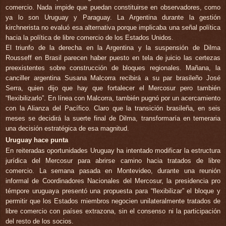
comercio. Nada impide que puedan constituirse en observadores, como
ya lo son Uruguay y Paraguay. La Argentina durante la gestión
kirchnerista no evaluó esa alternativa porque implicaba una señal política
hacia la política de libre comercio de los Estados Unidos.
El triunfo de la derecha en la Argentina y la suspensión de Dilma
Rousseff en Brasil parecen haber puesto en tela de juicio las certezas
preexistentes sobre construcción de bloques regionales. Mañana, la
canciller argentina Susana Malcorra recibirá a su par brasileño José
Serra, quien dijo que hay que fortalecer el Mercosur pero también
“flexibilizarlo”. En línea con Malcorra, también pugnó por un acercamiento
con la Alianza del Pacífico. Claro que la transición brasileña, en seis
meses se decidirá la suerte final de Dilma, transformaría en temeraria
una decisión estratégica de esa magnitud.
Uruguay hace punta
En reiteradas oportunidades Uruguay ha intentado modificar la estructura
jurídica del Mercosur para abrirse camino hacia tratados de libre
comercio. La semana pasada en Montevideo, durante una reunión
informal de Coordinadores Nacionales del Mercosur, la presidencia pro
témpore uruguaya presentó una propuesta para “flexibilizar” el bloque y
permitir que los Estados miembros negocien unilateralmente tratados de
libre comercio con países extrazona, sin el consenso ni la participación
del resto de los socios.