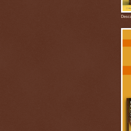
Descar