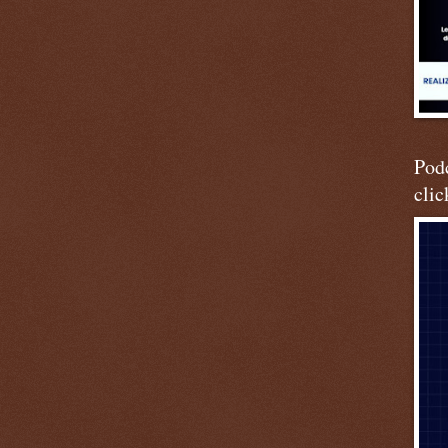
Podc
clic