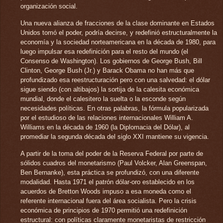
organización social.
Una nueva alianza de fracciones de la clase dominante en Estados
Unidos tomó el poder, podría decirse, y redefinió estructuralmente la
economía y la sociedad norteamericana en la década de 1980, para
luego impulsar esa redefinición para el resto del mundo (el
Consenso de Washington). Los gobiernos de George Bush, Bill
Clinton, George Bush (Jr.) y Barack Obama no han más que
profundizado esa reestructuración pero con una salvedad: el dólar
sigue siendo (con altibajos) la sortija de la calesita económica
mundial, donde el calesitero la suelta o la esconde según
necesidades políticas. En otras palabras, la fórmula popularizada
por el estudioso de las relaciones internacionales William A.
Williams en la década de 1960 (la Diplomacia del Dólar), al
promediar la segunda década del siglo XXI mantiene su vigencia.
A partir de la toma del poder de la Reserva Federal por parte de
sólidos cuadros del monetarismo (Paul Volcker, Alan Greenspan,
Ben Bernanke), esta práctica se profundizó, con una diferente
modalidad. Hasta 1971 el patrón dólar-oro establecido en los
acuerdos de Bretton Woods impuso a esa moneda como el
referente internacional fuera del área socialista. Pero la crisis
económica de principios de 1970 permitió una redefinición
estructural: con políticas claramente monetaristas de restricción