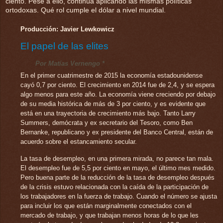
ciento. Pese a ello, continúa aplicando las mismas políticas
ortodoxas. Qué rol cumple el dólar a nivel mundial.
Producción: Javier Lewkowicz
El papel de las elites
Por Matías Vernengo *
En el primer cuatrimestre de 2015 la economía estadounidense
cayó 0,7 por ciento. El crecimiento en 2014 fue de 2,4, y se espera
algo menos para este año. La economía viene creciendo por debajo
de su media histórica de más de 3 por ciento, y es evidente que
está en una trayectoria de crecimiento más bajo. Tanto Larry
Summers, demócrata y ex secretario del Tesoro, como Ben
Bernanke, republicano y ex presidente del Banco Central, están de
acuerdo sobre el estancamiento secular.
La tasa de desempleo, en una primera mirada, no parece tan mala.
El desempleo fue de 5,5 por ciento en mayo, el último mes medido.
Pero buena parte de la reducción de la tasa de desempleo después
de la crisis estuvo relacionada con la caída de la participación de
los trabajadores en la fuerza de trabajo. Cuando el número se ajusta
para incluir los que están marginalmente conectados con el
mercado de trabajo, y que trabajan menos horas de lo que les