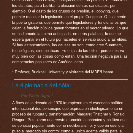
los distritos, para facilitar la elección de sus candidatos, por
ejemplo. O el gasto de los grupos de presión, el lobbying, que
permite manejar la legislación en el propio Congreso. O finalmente
la puerta giratoria, que permite que legisladores y funcionarios que
dejan la función pública ganen fortunas en el sector privado. Lo que
se ha llamado la coima anticipada, en otras palabras, lo que se
espera ganar en el futuro por hacerles el servicio sucio a las elites.
Si hay estancamiento, las causas no son, como cree Summers,
tecnológicas, sino políticas. Es culpa de las elites, porque les va
muy bien con las cosas como están. Una lección negativa para las
democracias populares de América latina.
* Profesor, Bucknell University y visitante del MDE/Unsam.
La diplomacia del dólar
Por Fabio Nigra *
A fines de la década de 1970 irrumpieron en el escenario político
internacional dos personajes que expresaron ideológicamente un
proceso de ruptura y transformación: Margaret Thatcher y Ronald
Reagan. Postularon una reestructuración económica y política que
se conoció popularmente como neoliberalismo, y que en esencia
puso al mercado sin control como el único agente válido para la