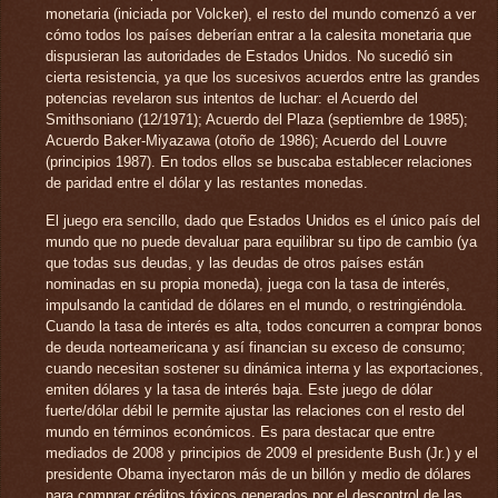
monetaria (iniciada por Volcker), el resto del mundo comenzó a ver
cómo todos los países deberían entrar a la calesita monetaria que
dispusieran las autoridades de Estados Unidos. No sucedió sin
cierta resistencia, ya que los sucesivos acuerdos entre las grandes
potencias revelaron sus intentos de luchar: el Acuerdo del
Smithsoniano (12/1971); Acuerdo del Plaza (septiembre de 1985);
Acuerdo Baker-Miyazawa (otoño de 1986); Acuerdo del Louvre
(principios 1987). En todos ellos se buscaba establecer relaciones
de paridad entre el dólar y las restantes monedas.
El juego era sencillo, dado que Estados Unidos es el único país del
mundo que no puede devaluar para equilibrar su tipo de cambio (ya
que todas sus deudas, y las deudas de otros países están
nominadas en su propia moneda), juega con la tasa de interés,
impulsando la cantidad de dólares en el mundo, o restringiéndola.
Cuando la tasa de interés es alta, todos concurren a comprar bonos
de deuda norteamericana y así financian su exceso de consumo;
cuando necesitan sostener su dinámica interna y las exportaciones,
emiten dólares y la tasa de interés baja. Este juego de dólar
fuerte/dólar débil le permite ajustar las relaciones con el resto del
mundo en términos económicos. Es para destacar que entre
mediados de 2008 y principios de 2009 el presidente Bush (Jr.) y el
presidente Obama inyectaron más de un billón y medio de dólares
para comprar créditos tóxicos generados por el descontrol de las