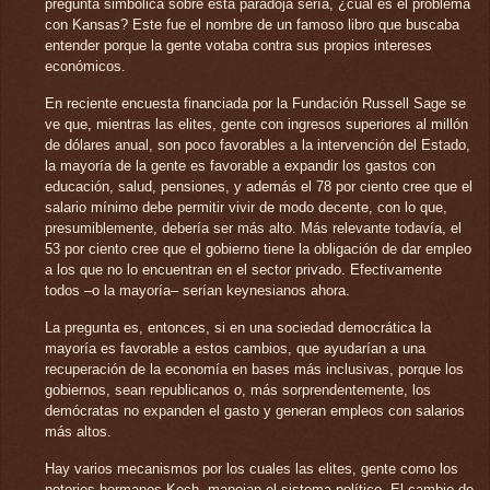
pregunta simbólica sobre esta paradoja sería, ¿cuál es el problema
con Kansas? Este fue el nombre de un famoso libro que buscaba
entender porque la gente votaba contra sus propios intereses
económicos.
En reciente encuesta financiada por la Fundación Russell Sage se
ve que, mientras las elites, gente con ingresos superiores al millón
de dólares anual, son poco favorables a la intervención del Estado,
la mayoría de la gente es favorable a expandir los gastos con
educación, salud, pensiones, y además el 78 por ciento cree que el
salario mínimo debe permitir vivir de modo decente, con lo que,
presumiblemente, debería ser más alto. Más relevante todavía, el
53 por ciento cree que el gobierno tiene la obligación de dar empleo
a los que no lo encuentran en el sector privado. Efectivamente
todos –o la mayoría– serían keynesianos ahora.
La pregunta es, entonces, si en una sociedad democrática la
mayoría es favorable a estos cambios, que ayudarían a una
recuperación de la economía en bases más inclusivas, porque los
gobiernos, sean republicanos o, más sorprendentemente, los
demócratas no expanden el gasto y generan empleos con salarios
más altos.
Hay varios mecanismos por los cuales las elites, gente como los
notorios hermanos Koch, manejan el sistema político. El cambio de