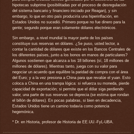
hipotecas subprime (posibilitadas por el proceso de desregulación
del sistema bancario y financiero iniciado por Reagan), y sin
embargo, lo que en otro país produciría una hiperinflación, en
Estados Unidos no sucedió. Primero porque no fue dinero para la
gente; segundo porque eran solamente dólares electrónicos.
Sin embargo, a nivel mundial la mayor parte de los países
constituye sus reservas en dólares. ¿Se puso, usted lector, a
contar la cantidad de dólares que existe en los Bancos Centrales de
los diferentes países, junto a los bonos en manos de particulares?
Algunos sostienen que alcanza a los 18 billones (sí, 18 millones de
millones de dólares). Mientras tanto, juega con su valor para
negociar un acuerdo que equilibre la paridad de compra con el área
del Euro; y a la vez presiona a China para que revalúe el yuan. Esto
coloca a China en una trampa lógica: si refuerza su moneda, pierde
capacidad de exportación; si permite que el dólar siga perdiendo
valor, una parte de sus reservas se deprecia (se estima que rondan
el billón de dólares). En pocas palabras, si bien en decadencia,
Estados Unidos tiene un camino todavía como potencia
hegemónica.
* Dr. en Historia, profesor de Historia de EE.UU.-FyL-UBA.