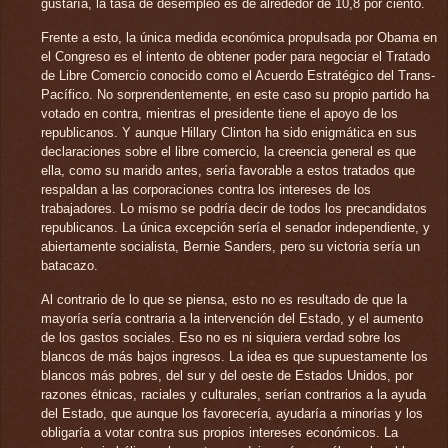
gustaría, la tasa de desempleo es de alrededor de 10,8 por ciento.
Frente a esto, la única medida económica propulsada por Obama en
el Congreso es el intento de obtener poder para negociar el Tratado
de Libre Comercio conocido como el Acuerdo Estratégico del Trans-
Pacífico. No sorprendentemente, en este caso su propio partido ha
votado en contra, mientras el presidente tiene el apoyo de los
republicanos. Y aunque Hillary Clinton ha sido enigmática en sus
declaraciones sobre el libre comercio, la creencia general es que
ella, como su marido antes, sería favorable a estos tratados que
respaldan a las corporaciones contra los intereses de los
trabajadores. Lo mismo se podría decir de todos los precandidatos
republicanos. La única excepción sería el senador independiente, y
abiertamente socialista, Bernie Sanders, pero su victoria sería un
batacazo.
Al contrario de lo que se piensa, esto no es resultado de que la
mayoría sería contraria a la intervención del Estado, y el aumento
de los gastos sociales. Eso no es ni siquiera verdad sobre los
blancos de más bajos ingresos. La idea es que supuestamente los
blancos más pobres, del sur y del oeste de Estados Unidos, por
razones étnicas, raciales y culturales, serían contrarios a la ayuda
del Estado, que aunque los favorecería, ayudaría a minorías y los
obligaría a votar contra sus propios intereses económicos. La