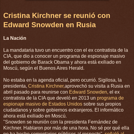
Cristina Kirchner se reunió con
Edward Snowden en Rusia
La Nación
La mandataria tuvo un encuentro con el ex contratista de la
CIA, que dio a conocer un programa de espionaje masivo
del gobierno de Barack Obama y ahora está exiliado en
Moscú, según el Buenos Aires Herald.
No estaba en la agenda oficial, pero ocurrió. Sigilosa, la
presidenta,
Cristina Kirchner,
aprovechó su visita a Rusia en
abril pasado para reunirse con
Edward Snowden,
el ex
contratista de la CIA que develó en 2013 un
programa de
espionaje masivo de Estados Unidos
sobre sus propios
ciudadanos y sobre gobiernos extranjeros. El informático
ahora está exiliado en Moscú.
"Snowden se reunión con la presidenta Fernández de
Kirchner. Hablaron por más de una hora. No sé por qué ella
no ha hecho comentarios públicos al respecto",
señaló al