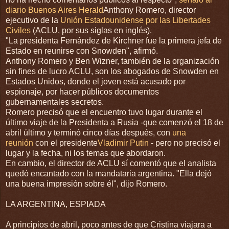
diario Buenos Aires Herald
Anthony Romero, director
ejecutivo de la
Unión Estadounidense por las Libertades
Civiles
(ACLU, por sus siglas en inglés).
"La presidenta Fernández de Kirchner fue la primera jefa de
Estado en reunirse con Snowden", afirmó.
Anthony Romero y Ben Wizner, también de la organización
sin fines de lucro ACLU, son los abogados de Snowden en
Estados Unidos, donde el joven está acusado por
espionaje, por hacer públicos documentos
gubernamentales secretos.
Romero precisó que el encuentro tuvo lugar durante el
último viaje de la Presidenta a Rusia -que comenzó el 18 de
abril último y terminó cinco días después, con
una
reunión
con el presidente
Vladimir Putin
- pero no precisó el
lugar y la fecha, ni los temas que abordaron.
En cambio, el director de ACLU sí comentó que el analista
quedó encantado con la mandataria argentina. "Ella dejó
una buena impresión sobre él", dijo Romero.
LA ARGENTINA, ESPIADA
A principios de abril, poco antes de que Cristina viajara a