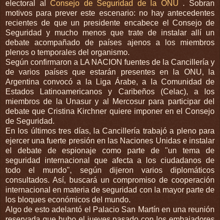
electoral al
Consejo de Seguridad de la ONU
. Sobran
motivos para prever este escenario: no hay antecedentes
recientes de que un presidente encabece el Consejo de
Seguridad y mucho menos que trate de instalar allí un
debate acompañado de países ajenos a los miembros
plenos o temporales del organismo.
Según confirmaron a LA NACION fuentes de la Cancillería y
de varios países que estarán presentes en la ONU, la
Argentina convocó a la Liga Árabe, a la Comunidad de
Estados Latinoamericanos y Caribeños (Celac), a los
miembros de la Unasur y al Mercosur para participar del
debate que Cristina Kirchner quiere imponer en el Consejo
de Seguridad.
En los últimos tres días, la Cancillería trabajó a pleno para
ejercer una fuerte presión en las Naciones Unidas e instalar
el debate de espionaje como parte de "un tema de
seguridad internacional que afecta a los ciudadanos de
todo el mundo", según dijeron varios diplomáticos
consultados. Así, buscará un compromiso de cooperación
internacional en materia de seguridad con la mayor parte de
los bloques económicos del mundo.
Algo de esto adelantó el Palacio San Martín en una reunión
reservada que hubo el jueves pasado con los embajadores