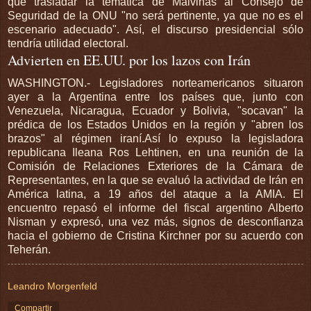
que trasladar la temática de Malvinas al Consejo de
Seguridad de la ONU "no será pertinente, ya que no es el
escenario adecuado". Así, el discurso presidencial sólo
tendría utilidad electoral.
Advierten en EE.UU. por los lazos con Irán
WASHINGTON.- Legisladores norteamericanos situaron
ayer a la Argentina entre los países que, junto con
Venezuela, Nicaragua, Ecuador y Bolivia, "socavan" la
prédica de los Estados Unidos en la región y "abren los
brazos" al régimen iraní.Así lo expuso la legisladora
republicana Ileana Ros Lehtinen, en una reunión de la
Comisión de Relaciones Exteriores de la Cámara de
Representantes, en la que se evaluó la actividad de Irán en
América latina, a 19 años del ataque a la AMIA. El
encuentro repasó el informe del fiscal argentino Alberto
Nisman y expresó, una vez más, signos de desconfianza
hacia el gobierno de Cristina Kirchner por su acuerdo con
Teherán.
Leandro Morgenfeld
Compartir