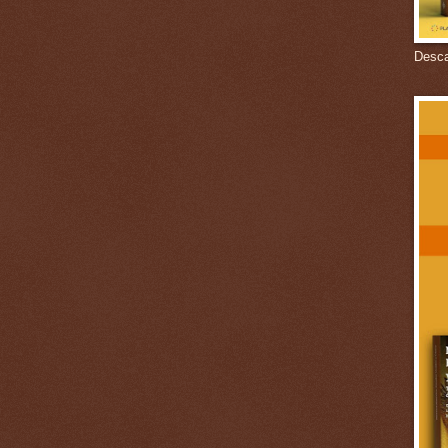
Descar