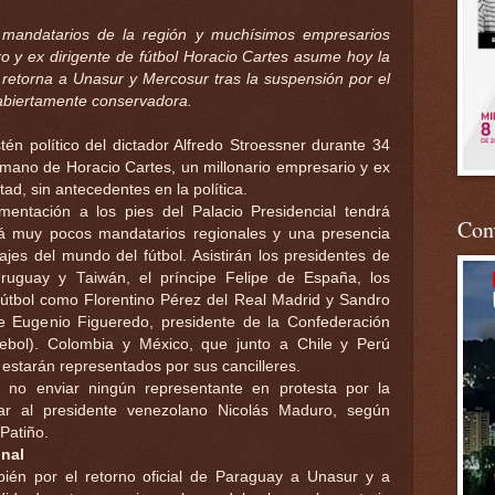
 mandatarios de la región y muchísimos empresarios
ro y ex dirigente de fútbol Horacio Cartes asume hoy la
 retorna a Unasur y Mercosur tras la suspensión por el
abiertamente conservadora.
stén político del dictador Alfredo Stroessner durante 34
 mano de Horacio Cartes, un millonario empresario y ex
tad, sin antecedentes en la política.
ntación a los pies del Palacio Presidencial tendrá
Conv
abrá muy pocos mandatarios regionales y una presencia
es del mundo del fútbol. Asistirán los presidentes de
 Uruguay y Taiwán, el príncipe Felipe de España, los
fútbol como Florentino Pérez del Real Madrid y Sandro
e Eugenio Figueredo, presidente de la Confederación
bol). Colombia y México, que junto a Chile y Perú
, estarán representados por sus cancilleres.
 no enviar ningún representante en protesta por la
tar al presidente venezolano Nicolás Maduro, según
 Patiño.
onal
ién por el retorno oficial de Paraguay a Unasur y a