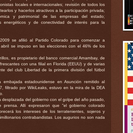
onistas locales e internacionales; revisión de todos los
earlos y hacerlos atractivos a la participación privada;
nómica y patrimonial de las empresas del estado;
os energéticos y de conectividad de interés para la
2009 se afilió al Partido Colorado para comenzar a
e abril se impuso en las elecciones con el 46% de los
illos, es propietario del banco comercial Amambay, de
rescantes con una filial en Florida (EEUU) y de varias
e del club Libertad de la primera división del fútbol
 embajada estadounidense en Asunción remitido al
 filtrado por WikiLeaks, estuvo en la mira de la DEA
o.
ca desplazada del gobierno con el golpe del año pasado,
e prensa. Allí expresaron que "el gobierno colorado
recerá los intereses de los terratenientes, sojeros y
millonarios contrabandistas. Los augurios no son nada