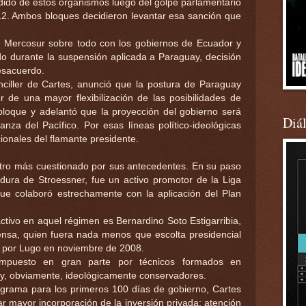
dido de estos organismos luego del golpe parlamentario
2. Ambos bloques decidieron levantar esa sanción que
el Mercosur sobre todo con los gobiernos de Ecuador y
do durante la suspensión aplicada a Paraguay, decisión
esacuerdo.
nciller de Cartes, anunció que la postura de Paraguay
 de una mayor flexibilización de las posibilidades de
bloque y adelantó que la proyección del gobierno será
Diá
anza del Pacífico. Por esas líneas político-ideológicas
ionales del flamante presidente.
stro más cuestionado por sus antecedentes. En su paso
tadura de Stroessner, fue un activo promotor de la Liga
que colaboró estrechamente con la aplicación del Plan
ctivo en aquel régimen es Bernardino Soto Estigarribia,
sa, quien fuera nada menos que escolta presidencial
o por Lugo en noviembre de 2008.
ompuesto en gran parte por técnicos formados en
y, obviamente, ideológicamente conservadores.
rograma para los primeros 100 días de gobierno, Cartes
ar mayor incorporación de la inversión privada; atención