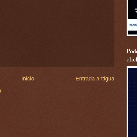
Podc
clic
Inicio
Entrada antigua
)