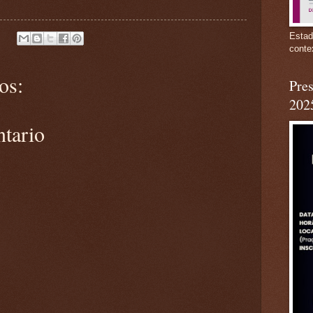
Estad
conte
os:
Pres
202
ntario