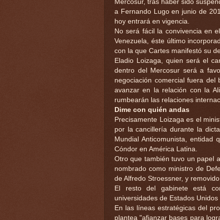
Mercosur, tras haber sido suspen
a Fernando Lugo en junio de 201
hoy entrará en vigencia.
No será fácil la convivencia en 
Venezuela, éste último incorpora
con la que Cartes manifestó su d
Eladio Loizaga, quien será el ca
dentro del Mercosur será a favor
negociación comercial fuera del 
avanzar en la relación con la Ali
rumbearán las relaciones internac
Dime con quién andas
Precisamente Loizaga es el mini
por la cancillería durante la dic
Mundial Anticomunista, entidad 
Cóndor en América Latina.
Otro que también tuvo un papel a
nombrado como ministro de Defen
de Alfredo Stroessner, y removid
El resto del gabinete está c
universidades de Estados Unidos 
En las líneas estratégicas del p
plantea "afianzar bases para logr