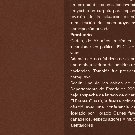
profesional de potenciales inversi
proyectos en carpeta para replant
revisión de la situación eco
identificación de macroproyect
participación privada".
Prontuario
Cartes, de 57 años, recién en 
incursionar en política. El 21 d
votos.
Además de dos fábricas de cigarr
una embotelladora de bebidas ref
haciendas. También fue president
paraguayo.
Según uno de los cables de la
Departamento de Estado en 2007,
bajo sospecha de lavado de diner
El Frente Guasú, la fuerza políti
ofreció ayer una conferencia d
liderado por Horacio Cartes favo
ganaderos, especuladores y multi
alentadores".