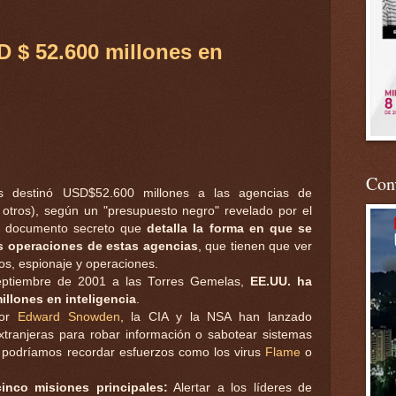
D $ 52.600 millones en
Conv
s destinó USD$52.600 millones a las agencias de
y otros), según un "presupuesto negro" revelado por el
un documento secreto que
detalla la forma en que se
as operaciones de estas agencias
, que tienen que ver
tos, espionaje y operaciones.
eptiembre de 2001 a las Torres Gemelas,
EE.UU. ha
llones en inteligencia
.
por
Edward Snowden
, la CIA y la NSA han lanzado
ranjeras para robar información o sabotear sistemas
 podríamos recordar esfuerzos como los virus
Flame
o
cinco misiones principales:
Alertar a los líderes de