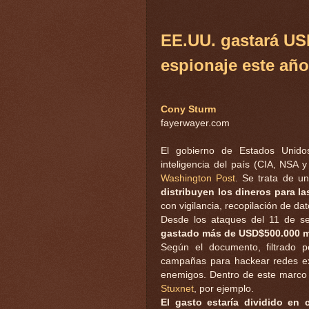
EE.UU. gastará US
espionaje este año
Cony Sturm
fayerwayer.com
El gobierno de Estados Unido
inteligencia del país (CIA, NSA 
Washington Post
. Se trata de 
distribuyen los dineros para l
con vigilancia, recopilación de da
Desde los ataques del 11 de s
gastado más de USD$500.000 mi
Según el documento, filtrado 
campañas para hackear redes ext
enemigos. Dentro de este marco
Stuxnet
, por ejemplo.
El gasto estaría dividido en 