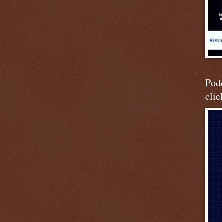
Podc
clic