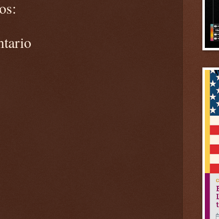
os:
ntario