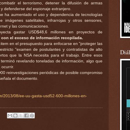
combatir el terrorismo, detener la difusión de armas
s y defenderse del espionaje extranjero.
ue ha aumentado el uso y dependencia de tecnologías
 imágenes satelitales, infrarrojas y otros sensores,
ernet y las comunicaciones.
yecta gastar USD$48,6 millones en proyectos de
r con el exceso de información recopilada.
item en el presupuesto para enfocarse en "proteger las
 estricto "examen de postulantes y contratistas de alto
Diá
ertos que la NSA necesita para el trabajo. Entre esos
terminó revelando toneladas de información, algo que
ocurrir.
000 reinvestigaciones periódicas de posible compromiso
 señala el documento.
om/2013/08/ee-uu-gasta-usd52-600-millones-en-