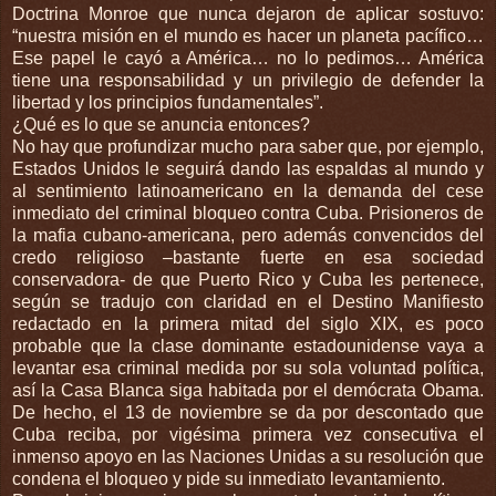
Doctrina Monroe que nunca dejaron de aplicar sostuvo:
“nuestra misión en el mundo es hacer un planeta pacífico…
Ese papel le cayó a América… no lo pedimos… América
tiene una responsabilidad y un privilegio de defender la
libertad y los principios fundamentales”.
¿Qué es lo que se anuncia entonces?
No hay que profundizar mucho para saber que, por ejemplo,
Estados Unidos le seguirá dando las espaldas al mundo y
al sentimiento latinoamericano en la demanda del cese
inmediato del criminal bloqueo contra Cuba. Prisioneros de
la mafia cubano-americana, pero además convencidos del
credo religioso –bastante fuerte en esa sociedad
conservadora- de que Puerto Rico y Cuba les pertenece,
según se tradujo con claridad en el Destino Manifiesto
redactado en la primera mitad del siglo XIX, es poco
probable que la clase dominante estadounidense vaya a
levantar esa criminal medida por su sola voluntad política,
así la Casa Blanca siga habitada por el demócrata Obama.
De hecho, el 13 de noviembre se da por descontado que
Cuba reciba, por vigésima primera vez consecutiva el
inmenso apoyo en las Naciones Unidas a su resolución que
condena el bloqueo y pide su inmediato levantamiento.