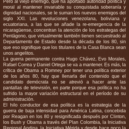
Pero al viejo enemigo, que ha aportado autoridad política y
moral al mantener invariable su conquistada soberanía y
dignidad nacionales, se le suman los nuevos enemigos del
siglo XXI. Las revoluciones venezolana, boliviana y
ecuatoriana, a las que se añade la re-emergencia de la
nicaragüense, concentran la atención de los estrategas del
Pentágono, que virtualmente también tienen secuestrado al
Departamento de Estado desde la década de los 80, sin
que eso signifique que los titulares de la Casa Blanca sean
unos angelitos.
La guerra permanente contra Hugo Chávez, Evo Morales,
Rafael Correa y Daniel Ortega se va a mantener. Es más, la
crítica de Obama a Romney por tener una política exterior
de los años 80, hay que llenarla del contenido que el
candidato demócrata no se atrevió a hacer ante las
pantallas de televisión, en parte porque esa política no ha
sufrido la mayor variación estructural en el período de su
administración.
El hilo conductor de esa política es la estrategia de la
guerra de baja intensidad para América Latina, concebida
por Reagan en los 80 y resignificada después por Clinton,
los Bush y Obama a través del Plan Colombia, la Iniciativa
Regional Andina, la Iniciativa Mérida y desde hace poco la