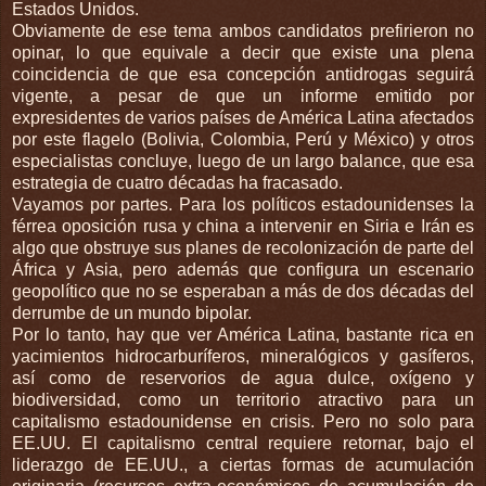
Estados Unidos.
Obviamente de ese tema ambos candidatos prefirieron no
opinar, lo que equivale a decir que existe una plena
coincidencia de que esa concepción antidrogas seguirá
vigente, a pesar de que un informe emitido por
expresidentes de varios países de América Latina afectados
por este flagelo (Bolivia, Colombia, Perú y México) y otros
especialistas concluye, luego de un largo balance, que esa
estrategia de cuatro décadas ha fracasado.
Vayamos por partes. Para los políticos estadounidenses la
férrea oposición rusa y china a intervenir en Siria e Irán es
algo que obstruye sus planes de recolonización de parte del
África y Asia, pero además que configura un escenario
geopolítico que no se esperaban a más de dos décadas del
derrumbe de un mundo bipolar.
Por lo tanto, hay que ver América Latina, bastante rica en
yacimientos hidrocarburíferos, mineralógicos y gasíferos,
así como de reservorios de agua dulce, oxígeno y
biodiversidad, como un territorio atractivo para un
capitalismo estadounidense en crisis. Pero no solo para
EE.UU. El capitalismo central requiere retornar, bajo el
liderazgo de EE.UU., a ciertas formas de acumulación