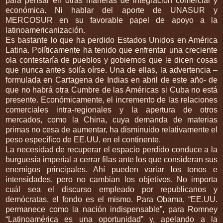
para pensar en otras maneras de integración comercial y
económica. Ni hablar del aporte de UNASUR y
MERCOSUR en su favorable papel de apoyo a la
latinoamericanización.
Es bastante lo que ha perdido Estados Unidos en América
Latina. Políticamente ha tenido que enfrentar una creciente
ola contestaría de pueblos y gobiernos que le dicen cosas
que nunca antes solía oírse. Una de ellas, la advertencia –
formulada en Cartagena de Indias en abril de este año- de
que no habrá otra Cumbre de las Américas si Cuba no está
presente. Económicamente, el incremento de las relaciones
comerciales intra-regionales y la apertura de otros
mercados, como la China, cuya demanda de materias
primas no cesa de aumentar, ha disminuido relativamente el
peso específico de EE.UU. en el continente.
La necesidad de recuperar el espacio perdido conduce a la
burguesía imperial a cerrar filas ante los que consideran sus
enemigos principales. Ahí pueden variar los tonos e
intensidades, pero no cambian los objetivos. No importa
cuál sea el discurso empleado por republicanos y
demócratas, el fondo es el mismo. Para Obama, “EE.UU.
permanece como la nación indispensable”, para Romney
“Latinoamérica es una oportunidad” y, apelando a la