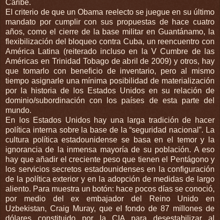
Caribe.
El criterio de que un Obama reelecto se juegue en su último
mandato por cumplir con sus propuestas de hace cuatro
años, como el cierre de la base militar en Guantánamo, la
flexibilización del bloqueo contra Cuba, un reencuentro con
América Latina (reiterado incluso en la V Cumbre de las
Américas en Trinidad Tobago de abril de 2009) y otros, hay
que tomarlo con beneficio de inventario, pero al mismo
tiempo asignarle una mínima posibilidad de materialización
por la historia de los Estados Unidos en su relación de
dominio/subordinación con los países de esta parte del
mundo.
En los Estados Unidos hay una larga tradición de hacer
política interna sobre la base de la “seguridad nacional”. La
cultura política estadounidense se basa en el temor y la
ignorancia de la inmensa mayoría de su población. A eso
hay que añadir el creciente peso que tienen el Pentágono y
los servicios secretos estadounidenses en la configuración
de la política exterior y en la adopción de medidas de largo
aliento. Para muestra un botón: hace pocos días se conoció,
por medio del ex embajador del Reino Unido en
Uzbekistan, Craig Muray, que el fondo de 87 millones de
dólares constituido por la CIA para desestabilizar al