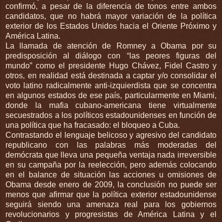
confirmó, a pesar de la diferencia de tonos entre ambos
candidatos, que no habrá mayor variación de la política
exterior de los Estados Unidos hacia el Oriente Próximo y
América Latina.
La llamada de atención de Romney a Obama por su
predisposición al diálogo con “las peores figuras del
mundo” como el presidente Hugo Chávez, Fidel Castro y
otros, en realidad está destinada a captar y/o consolidar el
voto latino radicalmente anti-izquierdista que se concentra
en algunos estados de ese país, particularmente en Miami,
donde la mafia cubano-americana tiene virtualmente
secuestrados a los políticos estadounidenses en función de
una política que ha fracasado: el bloqueo a Cuba.
Contrastando el lenguaje belicoso y agresivo del candidato
republicano con las palabras más moderadas del
demócrata que lleva una pequeña ventaja nada irreversible
en su campaña por la reelección, pero además colocando
en el balance de situación las acciones u omisiones de
Obama desde enero de 2009, la conclusión no puede ser
menos que afirmar que la política exterior estadounidense
seguirá siendo una amenaza real para los gobiernos
revolucionarios y progresistas de América Latina y el