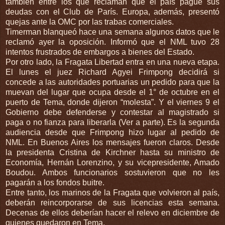
también entre los que reclaman que el país pague sus
deudas con el Club de París. Europa, además, presentó
quejas ante la OMC por las trabas comerciales.
Timerman blanqueó hace una semana algunos datos que le
reclamó ayer la oposición. Informó que el NML tuvo 28
intentos frustrados de embargos a bienes del Estado.
Por otro lado, la Fragata Libertad entra en una nueva etapa.
El lunes el juez Richard Agyei Frimpong decidirá si
concede a las autoridades portuarias un pedido para que la
muevan del lugar que ocupa desde el 1° de octubre en el
puerto de Tema, donde dijeron “molesta”. Y el viernes 9 el
Gobierno debe defenderse y contestar al magistrado si
paga o no fianza para liberarla (Ver a parte). Es la segunda
audiencia desde que Frimpong hizo lugar al pedido de
NML. En Buenos Aires los mensajes fueron claros. Desde
la presidenta Cristina de Kirchner hasta su ministro de
Economía, Hernán Lorenzino, y su vicepresidente, Amado
Boudou. Ambos funcionarios sostuvieron que no les
pagarán a los fondos buitre.
Entre tanto, los marinos de la Fragata que volvieron al país,
deberán reincorporarse de sus licencias esta semana.
Decenas de ellos deberían hacer el relevo en diciembre de
quienes quedaron en Tema.