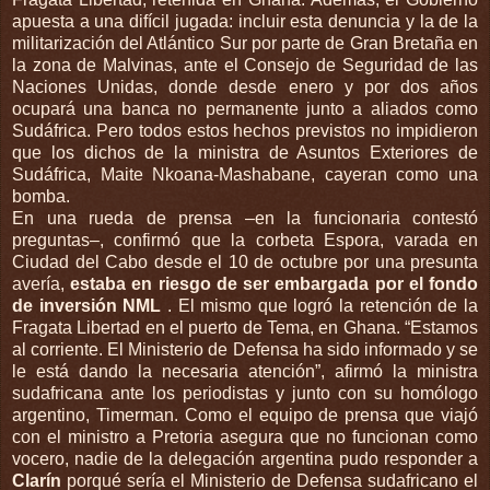
apuesta a una difícil jugada: incluir esta denuncia y la de la
militarización del Atlántico Sur por parte de Gran Bretaña en
la zona de Malvinas, ante el Consejo de Seguridad de las
Naciones Unidas, donde desde enero y por dos años
ocupará una banca no permanente junto a aliados como
Sudáfrica. Pero todos estos hechos previstos no impidieron
que los dichos de la ministra de Asuntos Exteriores de
Sudáfrica, Maite Nkoana-Mashabane, cayeran como una
bomba.
En una rueda de prensa –en la funcionaria contestó
preguntas–, confirmó que la corbeta Espora, varada en
Ciudad del Cabo desde el 10 de octubre por una presunta
avería,
estaba en riesgo de ser embargada por el fondo
de inversión NML
. El mismo que logró la retención de la
Fragata Libertad en el puerto de Tema, en Ghana. “Estamos
al corriente. El Ministerio de Defensa ha sido informado y se
le está dando la necesaria atención”, afirmó la ministra
sudafricana ante los periodistas y junto con su homólogo
argentino, Timerman. Como el equipo de prensa que viajó
con el ministro a Pretoria asegura que no funcionan como
vocero, nadie de la delegación argentina pudo responder a
Clarín
porqué sería el Ministerio de Defensa sudafricano el