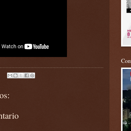
Conv
os:
ntario