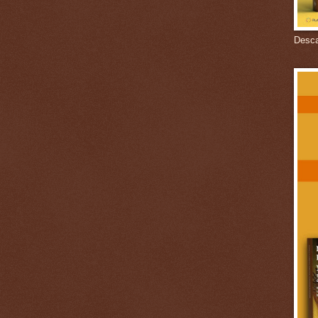
Descar