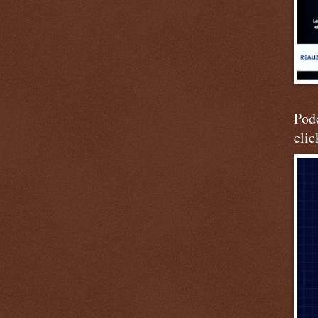
Podc
clic