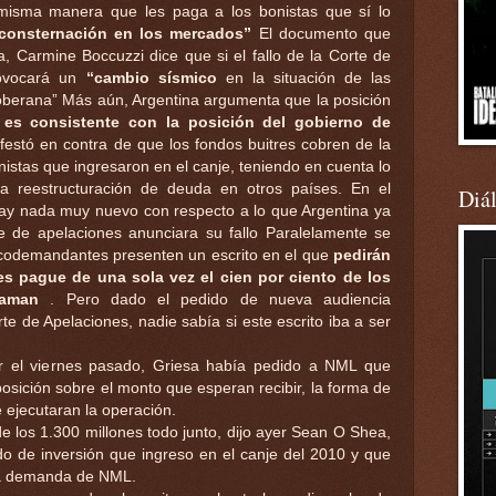
 misma manera que les paga a los bonistas que sí lo
 consternación en los mercados”
El documento que
, Carmine Boccuzzi dice que si el fallo de la Corte de
rovocará un
“cambio sísmico
en la situación de las
oberana” Más aún, Argentina argumenta que la posición
 es consistente con la posición del gobierno de
estó en contra de que los fondos buitres cobren de la
stas que ingresaron en el canje, teniendo en cuenta lo
la reestructuración de deuda en otros países. En el
Diá
y nada muy nuevo con respecto a lo que Argentina ya
 de apelaciones anunciara su fallo Paralelamente se
codemandantes presenten un escrito en el que
pedirán
es pague de una sola vez el cien por ciento de los
laman
. Pero dado el pedido de nueva audiencia
te de Apelaciones, nadie sabía si este escrito iba a ser
r el viernes pasado, Griesa había pedido a NML que
osición sobre el monto que esperan recibir, la forma de
 ejecutaran la operación.
de los 1.300 millones todo junto, dijo ayer Sean O Shea,
o de inversión que ingreso en el canje del 2010 y que
 la demanda de NML.