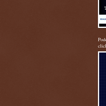
Podc
clic