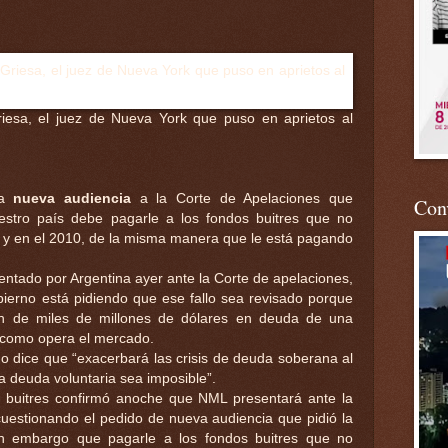
riesa, el juez de Nueva York que puso en aprietos al
na
nueva audiencia
a la Corte de Apelaciones que
Conv
estro país debe pagarle a los fondos buitres que no
5 y en el 2010, de la misma manera que le está pagando
tado por Argentina ayer ante la Corte de apelaciones,
ierno está pidiendo que ese fallo sea revisado porque
ión de miles de millones de dólares en deuda de una
 como opera el mercado.
rno dice que “exacerbará las crisis de deuda soberana al
la deuda voluntaria sea imposible”.
 buitres confirmó anoche que NML presentará ante la
cuestionando el pedido de nueva audiencia que pidió la
sin embargo que pagarle a los fondos buitres que no