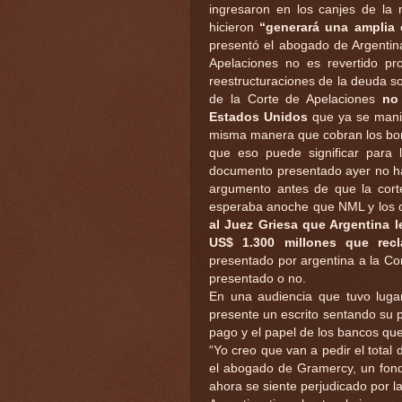
ingresaron en los canjes de la
hicieron
“generará una amplia
presentó el abogado de Argentina
Apelaciones no es revertido p
reestructuraciones de la deuda s
de la Corte de Apelaciones
no
Estados Unidos
que ya se manif
misma manera que cobran los boni
que eso puede significar para 
documento presentado ayer no ha
argumento antes de que la corte
esperaba anoche que NML y los 
al Juez Griesa que Argentina l
US$ 1.300 millones que rec
presentado por argentina a la Cor
presentado o no.
En una audiencia que tuvo luga
presente un escrito sentando su p
pago y el papel de los bancos que
“Yo creo que van a pedir el total 
el abogado de Gramercy, un fond
ahora se siente perjudicado por