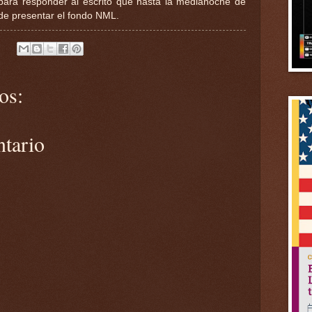
 para responder al escrito que hasta la medianoche de
de presentar el fondo NML.
os:
ntario