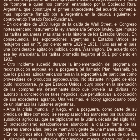
de “comprar a quien nos compra” enarbolado por la Sociedad Rural
Argentina, que constituye el primer antecedente del acuerdo comercial
más importante firmado por la Argentina en la década siguiente: el
controvertido Tratado Roca-Runciman.
- En diciembre de 1930, luego de la caída de Wall Street, el Congreso
norteamericano instrumentó la ley arancelaria Smoot-Hawley, que impuso
las tarifas aduaneras más altas en la historia de los Estados Unidos. En
consecuencia, las exportaciones argentinas a Estados Unidos se
redujeron casi un 75 por ciento entre 1929 y 1931. Hubo así en el país
una considerable agitación pública contra Washington. De acuerdo con
esa ley arancelaria, las tarifas promedio llegaron al 59,1 por ciento en
1932.
- Otro incidente sucedió durante la implementación del programa de
reconstrucción europea en la posguerra (el llamado Plan Marshall), ya
que los países latinoamericanos tenían la expectativa de participar como
proveedores de productos agropecuarios. No obstante, ninguno de ellos
pudo incorporarse, ya que Estados Unidos, cuyo poder en la orientación
de las compras era determinante dado que proveía las divisas, no
autorizó la concreción de tales negocios, que perjudicaban la colocación
de sus excedentes agrarios. Una vez más, el lobby agropecuario borró
de un plumazo las ilusiones argentinas.
- Ante la crisis mundial, y luego, en la posguerra, como parte de su
prédica de libre comercio, se reemplazaron los aranceles por cuantiosos
subsidios agrícolas, que se triplicaron en la última década del siglo XX.
El proteccionismo estadounidense abandonó la clásica forma de las
barreras arancelarias, pero se mantuvo vigente de una manera distinta.
- En los últimos años, Washington había dado claras señales de que iba
a disminuir esos subsidios (haciéndolos menos distorsivos) y se