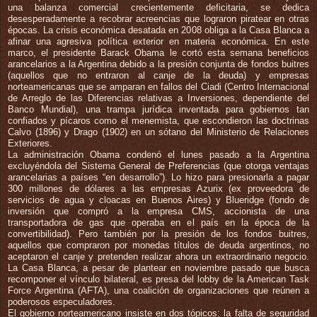
una balanza comercial crecientemente deficitaria, se dedica
desesperadamente a recobrar acreencias que lograron piratear en otras
épocas. La crisis económica desatada en 2008 obliga a la Casa Blanca a
afinar una agresiva política exterior en materia económica. En este
marco, el presidente Barack Obama le cortó esta semana beneficios
arancelarios a la Argentina debido a la presión conjunta de fondos buitres
(aquellos que no entraron al canje de la deuda) y empresas
norteamericanas que se amparan en fallos del Ciadi (Centro Internacional
de Arreglo de las Diferencias relativas a Inversiones, dependiente del
Banco Mundial), una trampa jurídica inventada para gobiernos tan
confiados y pícaros como el menemista, que escondieron las doctrinas
Calvo (1896) y Drago (1902) en un sótano del Ministerio de Relaciones
Exteriores.
La administración Obama condenó el lunes pasado a la Argentina
excluyéndola del Sistema General de Preferencias (que otorga ventajas
arancelarias a países “en desarrollo”). Lo hizo para presionarla a pagar
300 millones de dólares a las empresas Azurix (ex proveedora de
servicios de agua y cloacas en Buenos Aires) y Blueridge (fondo de
inversión que compró a la empresa CMS, accionista de una
transportadora de gas que operaba en el país en la época de la
convertibilidad). Pero también por la presión de los fondos buitres,
aquellos que compraron por monedas títulos de deuda argentinos, no
aceptaron el canje y pretenden realizar ahora un extraordinario negocio.
La Casa Blanca, a pesar de plantear en noviembre pasado que busca
recomponer el vínculo bilateral, es presa del lobby de la American Task
Force Argentina (AFTA), una coalición de organizaciones que reúnen a
poderosos especuladores.
El gobierno norteamericano insiste en dos tópicos: la falta de seguridad