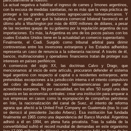
particularmente al nuestro.
La actual negativa a habilitar el ingreso de carnes y limones argentinos,
con la excusa de medidas sanitarias, no es más que la vieja práctica de
proteger a los grandes productores agropecuarios norteamericanos. Y
explica, en parte, por qué la balanza comercial bilateral favoreció en el
último año a Washington por más de 4000 millones de dólares, a pesar
de las recientes quejas de su gobierno por la regulación argentina de sus
importaciones. Es más, la Argentina es uno de los pocos países con los
cuales Estados Unidos tiene en la actualidad un comercio superavitario.
Finalmente, el Ciadi. Surgido como tribunal arbitral para dirimir
controversias entre los inversores extranjeros y los Estados adheridos
representa un caso de renuncia a la soberanía nacional. A través de él,
bancos, multinacionales y operadores financieros tratan de proteger sus
intereses en países periféricos.
A comienzos del siglo XX, las doctrinas Calvo y Drago, que
mencionamos al inicio de este artículo, procuraron defender el sistema
legal argentino con respecto al capital o a residentes extranjeros, ante
pretendidas excepciones a la jurisdicción interna o el intento compulsivo
del cobro de deudas de naciones latinoamericanas por parte de
acreedores europeos. No por casualidad, en los años ’50 surgió una idea
opuesta en las economías centrales: crear una institución para amparar a
sus empresas en casos como la expropiación de compañías petroleras
en Irán, la nacionalización del canal de Suez, el intento de reforma
agraria que afectó a la United Fruit Company en Guatemala (tras lo cual
se derrocó al presidente Jacobo Arbenz). Esa institución fue fundada
finalmente en 1965 como una dependencia del Banco Mundial. Argentina
adhirió a él en 1994, en plena furia privatista. Tras la salida de la
convertibilidad sufrió el record mundial de demandas en este organismo