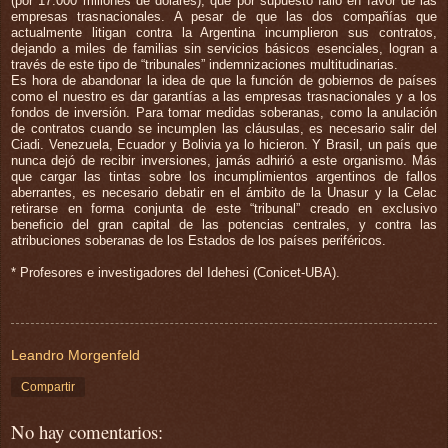
(por 17.000 millones de dólares), que por supuesto falló en favor de las
empresas trasnacionales. A pesar de que las dos compañías que
actualmente litigan contra la Argentina incumplieron sus contratos,
dejando a miles de familias sin servicios básicos esenciales, logran a
través de este tipo de “tribunales” indemnizaciones multitudinarias.
Es hora de abandonar la idea de que la función de gobiernos de países
como el nuestro es dar garantías a las empresas trasnacionales y a los
fondos de inversión. Para tomar medidas soberanas, como la anulación
de contratos cuando se incumplen las cláusulas, es necesario salir del
Ciadi. Venezuela, Ecuador y Bolivia ya lo hicieron. Y Brasil, un país que
nunca dejó de recibir inversiones, jamás adhirió a este organismo. Más
que cargar las tintas sobre los incumplimientos argentinos de fallos
aberrantes, es necesario debatir en el ámbito de la Unasur y la Celac
retirarse en forma conjunta de este “tribunal” creado en exclusivo
beneficio del gran capital de las potencias centrales, y contra las
atribuciones soberanas de los Estados de los países periféricos.
* Profesores e investigadores del Idehesi (Conicet-UBA).
Leandro Morgenfeld
Compartir
No hay comentarios: