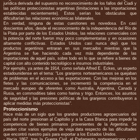
jurídica derivada del supuesto no reconocimiento de los fallos del Ciadi y
las políticas proteccionistas argentinas (limitaciones a las importaciones
establecidas recientemente). Estos serían los obstáculos que
dificultarían las relaciones económicas bilaterales.
En verdad, ninguna de estas cuestiones es novedosa. En casi
doscientos años, desde el reconocimiento de la independencia del Río de
la Plata por parte de los Estados Unidos, las relaciones comerciales con
la potencia del norte fueron muy poco complementarias y en ocasiones
altamente conflictivas. Estados Unidos casi nunca dejó que los
productos argentinos entraran en sus mercados mientras que la
Argentina se fue haciendo cada vez más dependiente de las
importaciones de aquel país, sobre todo en lo que se refiere a bienes de
capital con alto contenido tecnológico e insumos industriales.
Por ejemplo, ya antes de 1914, como señala Alfred E. Eckes, un experto
estadounidense en el tema: “Los granjeros norteamericanos se quejaban
de problemas en el acceso a las exportaciones. Con las mejoras en los
fletes y las comunicaciones, se incrementó la competencia en el
mercado europeo de oferentes como Australia, Argentina, Canadá y
Rusia, en commodities tales como harina y trigo. Entonces, los asuntos
de seguridad y las presiones políticas de los granjeros contribuyeron a
aplicar medidas más proteccionistas”.
Proteccionismo
Hace más de un siglo que los grandes productores agropecuarios del
país del norte presionan al Capitolio y a la Casa Blanca para impedir la
competencia de bienes primarios provenientes de la Argentina. Se
pueden citar varios ejemplos de vieja data respecto de las dificultades
que encontró nuestro país para exportar a los Estados Unidos.
- Hacia 1867, tras la Guerra Civil, el Parlamento norteamericano cerró