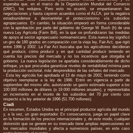
esperaba que, en el marco de la Organización Mundial del Comercio
(OMC), los redujera. Pero esto no ocurrió, se empantanaron las
negociaciones y hasta cayeron acuerdos como el ALCA, por la negativa
estadounidense a desmantelar el proteccionismo vía subsidios
agropecuarios. En cambio, la situación empeoró en forma considerable
con la aprobación por parte del gobierno de George W. Bush (h) de una
nueva Ley Agrícola (Farm Bill), en la que se profundizaron las medidas
de apoyo al sector agropecuario norteamericano. Esta nueva ley significó
un giro de 180 grados en comparación con la vieja ley, Fair Act, que rigió
entre 1996 y 2002. La Fair Act buscaba que los agricultores decidieran
qué producir, cómo producir y en qué cantidad producir teniendo en
cuenta los precios del mercado y no los incentivos que otorgaba el
gobierno. La nueva legislación se apartaba considerablemente de dicho
enfoque, ya que procuraba garantizar niveles de rentabilidad mínima para
la producción sectorial, más desprendidos de las señales del mercado.
- Esta ley agrícola fue aprobada el 13 de mayo de 2002, teniendo como
objetivo reemplazar a la ley de 1996. Entró en vigencia a partir de
septiembre del mismo año, autorizando un gasto estimado superior a los
100.000 millones de dólares (o 19.000 millones anuales), y representaba
un incremento en el monto de los subsidios del 70 por ciento con
respecto a la ley anterior de 1996 (51.700 millones).
Ciadi
En resumen, Estados Unidos es el principal productor agrícola del mundo
y, a la vez, un gran exportador. En consecuencia, juega un papel clave
en la formación de los precios internacionales y, de este modo, cualquier
distorsión que se genere en su mercado tiene amplias repercusiones en
los mercados mundiales y afecta a numerosos países, en este caso