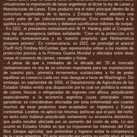
virtualmente la importación de lanas argentinas al dictar la ley de Lanas y
Manufacturas de Lanas. Este producto era el rubro principal dentro de la
estructura exportadora de la época, y Estados Unidos absorbía una
cuarta parte de las colocaciones argentinas. Esta medida llevó a la
quiebra a muchos productores y debieron sacrificarse millones de ovejas.
- En 1921, el presidente norteamericano W. H. Harding pidió al Congreso
una ley de emergencia tarifaria señalando: “Creo en la protección a la
industria norteamericana y es nuestro propósito que Norteamérica
prospere primero”. En consecuencia, en 1922, se promulgó el arancel
(Tariff Act) Fordney-McCumber, que representaba volver a los niveles de
protección previos a la Primera Guerra Mundial y afectaba entre otras
cosas el comercio de carnes, cereales y frutas.
- A pesar de que a mediados de la década del ’20 el mercado
norteamericano no era de un volumen importante para las exportaciones
de nuestro país, prometía incrementos sustanciales a fin de poder
equilibrar un comercio cada vez más desigual a favor de Washington. Sin
embargo, en septiembre de 1926, el Departamento de Agricultura de los
Estados Unidos emitió una disposición por la cual se prohibía la entrada
de carnes frescas o refrigeradas de regiones con aftosa, perjudicando
especialmente a la economía argentina cuyas principales zonas
ganaderas se consideraban afectadas por esta enfermedad aún cuando
muchos de esos productos eran aceptados en Inglaterra y Europa
continental. Londres no aplicó las mismas políticas que el país del norte,
en tanto esto hubiese perjudicado seriamente su economía doméstica,
que podía resultar afectada por un aumento del costo de vida. Lo que
ocurrió en Estados Unidos es que se impusieron los intereses del Farm
Bloc (bloque agrícola), que pretendían y lograron evitar la competencia
de la carne argentina. En este episodio encuentra su justificativo el lema