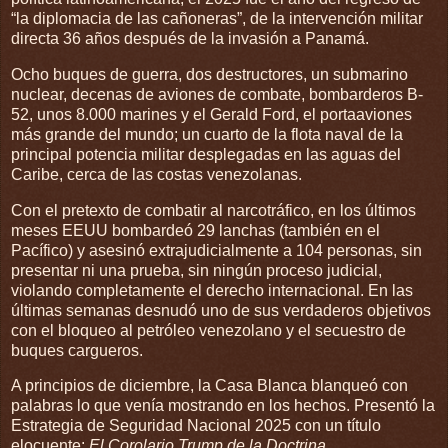
“la diplomacia de las cañoneras”, de la intervención militar
directa 36 años después de la invasión a Panamá.
Ocho buques de guerra, dos destructores, un submarino
nuclear, decenas de aviones de combate, bombarderos B-
52, unos 8.000 marines y el Gerald Ford, el portaaviones
más grande del mundo; un cuarto de la flota naval de la
principal potencia militar desplegadas en las aguas del
Caribe, cerca de las costas venezolanas.
Con el pretexto de combatir al narcotráfico, en los últimos
meses EEUU bombardeó 29 lanchas (también en el
Pacífico) y asesinó extrajudicialmente a 104 personas, sin
presentar ni una prueba, sin ningún proceso judicial,
violando completamente el derecho internacional. En las
últimas semanas desnudó uno de sus verdaderos objetivos
con el bloqueo al petróleo venezolano y el secuestro de
buques cargueros.
A principios de diciembre, la Casa Blanca blanqueó con
palabras lo que venía mostrando en los hechos. Presentó la
Estrategia de Seguridad Nacional 2025 con un título
elocuente:
El Corolario Trump de la Doctrina