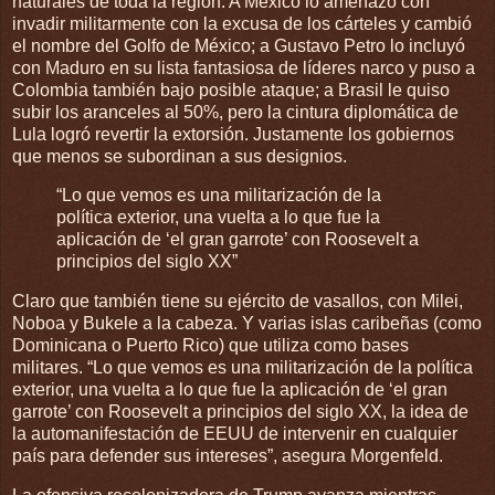
naturales de toda la región. A México lo amenazó con
invadir militarmente con la excusa de los cárteles y cambió
el nombre del Golfo de México; a Gustavo Petro lo incluyó
con Maduro en su lista fantasiosa de líderes narco y puso a
Colombia también bajo posible ataque; a Brasil le quiso
subir los aranceles al 50%, pero la cintura diplomática de
Lula logró revertir la extorsión. Justamente los gobiernos
que menos se subordinan a sus designios.
“Lo que vemos es una militarización de la
política exterior, una vuelta a lo que fue la
aplicación de ‘el gran garrote’ con Roosevelt a
principios del siglo XX”
Claro que también tiene su ejército de vasallos, con Milei,
Noboa y Bukele a la cabeza. Y varias islas caribeñas (como
Dominicana o Puerto Rico) que utiliza como bases
militares. “Lo que vemos es una militarización de la política
exterior, una vuelta a lo que fue la aplicación de ‘el gran
garrote’ con Roosevelt a principios del siglo XX, la idea de
la automanifestación de EEUU de intervenir en cualquier
país para defender sus intereses”, asegura Morgenfeld.