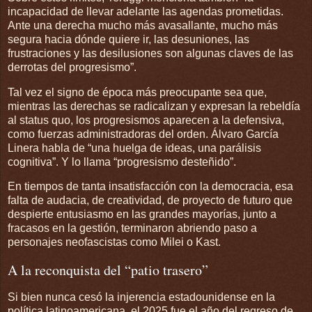
incapacidad de llevar adelante las agendas prometidas.
Ante una derecha mucho más avasallante, mucho más
segura hacia dónde quiere ir, las desuniones, las
frustraciones y las desilusiones son algunas claves de las
derrotas del progresismo”.
Tal vez el signo de época más preocupante sea que,
mientras las derechas se radicalizan y expresan la rebeldía
al status quo, los progresismos aparecen a la defensiva,
como fuerzas administradoras del orden. Álvaro García
Linera habla de “una huelga de ideas, una parálisis
cognitiva”. Y lo llama “progresismo desteñido”.
En tiempos de tanta insatisfacción con la democracia, esa
falta de audacia, de creatividad, de proyecto de futuro que
despierte entusiasmo en las grandes mayorías, junto a
fracasos en la gestión, terminaron abriendo paso a
personajes neofascistas como Milei o Kast.
A la reconquista del “patio trasero”
Si bien nunca cesó la injerencia estadounidense en la
política latinoamericana, el 2025 fue el año del regreso de