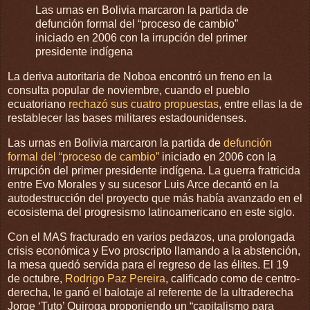
Las urnas en Bolivia marcaron la partida de
defunción formal del “proceso de cambio”
iniciado en 2006 con la irrupción del primer
presidente indígena
La deriva autoritaria de Noboa encontró un freno en la
consulta popular de noviembre, cuando el pueblo
ecuatoriano
rechazó sus cuatro propuestas
, entre ellas la de
restablecer las bases militares estadounidenses.
Las urnas en Bolivia marcaron la partida de
defunción
formal del “proceso de cambio”
iniciado en 2006 con la
irrupción del primer presidente indígena. La guerra fratricida
entre Evo Morales y su sucesor Luis Arce decantó en la
autodestrucción del proyecto que más había avanzado en el
ecosistema del progresismo latinoamericano en este siglo.
Con el MAS fracturado en varios pedazos, una prolongada
crisis económica y Evo proscripto llamando a la abstención,
la mesa quedó servida para el regreso de las élites. El 19
de octubre,
Rodrigo Paz Pereira
, calificado como de centro-
derecha, le ganó el balotaje al referente de la ultraderecha
Jorge ‘Tuto’ Quiroga proponiendo un “capitalismo para