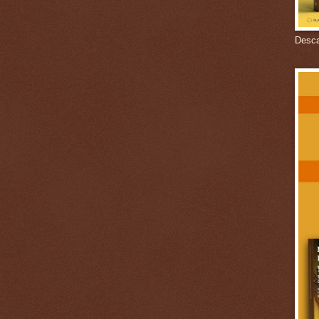
Descar