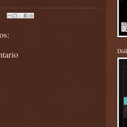
os:
Diá
ntario