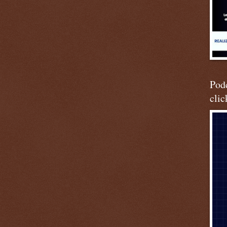
Podc
clic