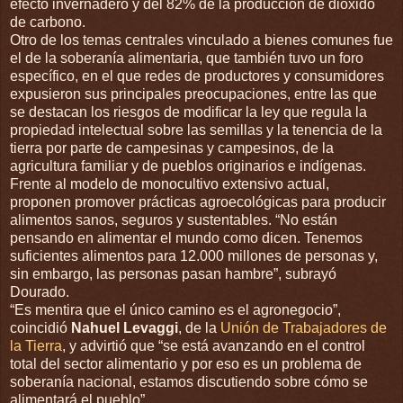
efecto invernadero y del 82% de la producción de dióxido
de carbono.
Otro de los temas centrales vinculado a bienes comunes fue
el de la soberanía alimentaria, que también tuvo un foro
específico, en el que redes de productores y consumidores
expusieron sus principales preocupaciones, entre las que
se destacan los riesgos de modificar la ley que regula la
propiedad intelectual sobre las semillas y la tenencia de la
tierra por parte de campesinas y campesinos, de la
agricultura familiar y de pueblos originarios e indígenas.
Frente al modelo de monocultivo extensivo actual,
proponen promover prácticas agroecológicas para producir
alimentos sanos, seguros y sustentables. “No están
pensando en alimentar el mundo como dicen. Tenemos
suficientes alimentos para 12.000 millones de personas y,
sin embargo, las personas pasan hambre”, subrayó
Dourado.
“Es mentira que el único camino es el agronegocio”,
coincidió
Nahuel Levaggi
, de la
Unión de Trabajadores de
la Tierra
, y advirtió que “se está avanzando en el control
total del sector alimentario y por eso es un problema de
soberanía nacional, estamos discutiendo sobre cómo se
alimentará el pueblo”.