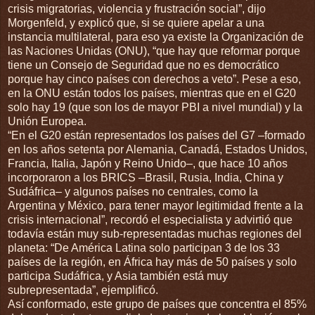
crisis migratorias, violencia y frustración social”, dijo
Morgenfeld, y explicó que, si se quiere apelar a una
instancia multilateral, para eso ya existe la Organización de
las Naciones Unidas (ONU), “que hay que reformar porque
tiene un Consejo de Seguridad que no es democrático
porque hay cinco países con derechos a veto”. Pese a eso,
en la ONU están todos los países, mientras que en el G20
solo hay 19 (que son los de mayor PBI a nivel mundial) y la
Unión Europea.
“En el G20 están representados los países del G7 –formado
en los años setenta por Alemania, Canadá, Estados Unidos,
Francia, Italia, Japón y Reino Unido–, que hace 10 años
incorporaron a los BRICS –Brasil, Rusia, India, China y
Sudáfrica– y algunos países no centrales, como la
Argentina y México, para tener mayor legitimidad frente a la
crisis internacional”, recordó el especialista y advirtió que
todavía están muy sub-representadas muchas regiones del
planeta: “De América Latina solo participan 3 de los 33
países de la región, en África hay más de 50 países y solo
participa Sudáfrica, y Asia también está muy
subrepresentada”, ejemplificó.
Así conformado, este grupo de países que concentra el 85%