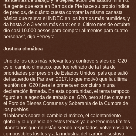
las fuentes de trabajo y la depreciación del salario mínimo.
“La gente que está en Barrios de Pie hace su propio índice
de precios, de cuánto cuesta comprar la misma canasta
básica que releva el INDEC en los barrios más humildes, y
da hasta 2 o 3 veces más caro: en el último mes de octubre
dio casi 10.000 pesos para comprar alimentos para cuatro
personas”, dijo Ferreyra.
Justicia climática
Uno de los ejes más relevantes y controversiales del G20
es el cambio climático, que fue retirado de la lista de
prioridades por presión de Estados Unidos, país que salió
del acuerdo de París en 2017, lo que motivó que la última
reunión del G20 fuera la primera en concluir sin una
declaración firmada. En esta oportunidad, el tema tampoco
figuró en la agenda de trabajo del G20, pero sí fue clave en
el Foro de Bienes Comunes y Soberanía de la Cumbre de
los pueblos.
“Hablamos sobre el cambio climático, el calentamiento
global y la urgencia de estos temas ya que tenemos límites
planetarios que no están siendo respetados: volvemos a los
combustibles fósiles y a la industria del carbón”, sostuvo