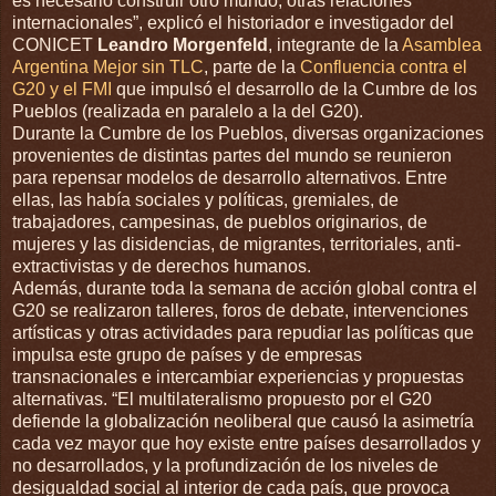
es necesario construir otro mundo, otras relaciones
internacionales”, explicó el historiador e investigador del
CONICET
Leandro Morgenfeld
, integrante de la
Asamblea
Argentina Mejor sin TLC
, parte de la
Confluencia contra el
G20 y el FMI
que impulsó el desarrollo de la Cumbre de los
Pueblos (realizada en paralelo a la del G20).
Durante la Cumbre de los Pueblos, diversas organizaciones
provenientes de distintas partes del mundo se reunieron
para repensar modelos de desarrollo alternativos. Entre
ellas, las había sociales y políticas, gremiales, de
trabajadores, campesinas, de pueblos originarios, de
mujeres y las disidencias, de migrantes, territoriales, anti-
extractivistas y de derechos humanos.
Además, durante toda la semana de acción global contra el
G20 se realizaron talleres, foros de debate, intervenciones
artísticas y otras actividades para repudiar las políticas que
impulsa este grupo de países y de empresas
transnacionales e intercambiar experiencias y propuestas
alternativas. “El multilateralismo propuesto por el G20
defiende la globalización neoliberal que causó la asimetría
cada vez mayor que hoy existe entre países desarrollados y
no desarrollados, y la profundización de los niveles de
desigualdad social al interior de cada país, que provoca