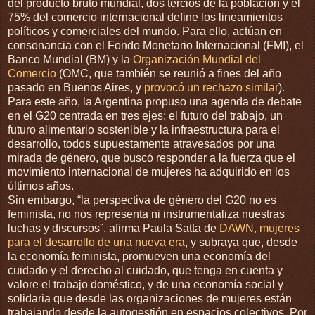
del producto bruto mundial, dos tercios de la población y el
75% del comercio internacional define los lineamientos
políticos y comerciales del mundo. Para ello, actúan en
consonancia con el Fondo Monetario Internacional (FMI), el
Banco Mundial (BM) y la
Organización Mundial del
Comercio
(OMC, que también se reunió a fines del año
pasado en Buenos Aires, y
provocó un rechazo similar
).
Para este año, la Argentina propuso una agenda de debate
en el G20 centrada en tres ejes: el futuro del trabajo, un
futuro alimentario sostenible y la infraestructura para el
desarrollo, todos supuestamente atravesados por una
mirada de género, que buscó responder a la fuerza que el
movimiento internacional de mujeres ha adquirido en los
últimos años.
Sin embargo, “la perspectiva de género del G20 no es
feminista, no nos representa ni instrumentaliza nuestras
luchas y discursos”, afirma Paula Satta de
DAWN, mujeres
para el desarrollo de una nueva era
, y subraya que, desde
la economía feminista, promueven una economía del
cuidado y el derecho al cuidado, que tenga en cuenta y
valore el trabajo doméstico, y de una economía social y
solidaria que desde las organizaciones de mujeres están
trabajando desde la autogestión en espacios colectivos. Por