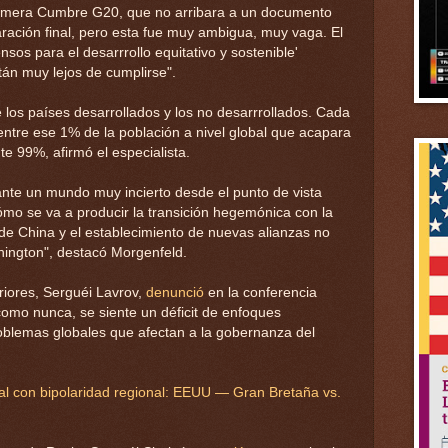
primera Cumbre G20, que no arribara a un documento
laración final, pero esta fue muy ambigua, muy vaga. El
sos para el desarrrollo equitativo y sostenible'
tán muy lejos de cumplirse".
los países desarrollados y los no desarrrollados. Cada
tre ese 1% de la población a nivel global que acapara
te 99%, afirmó el especialista.
nte un mundo muy incierto desde el punto de vista
ómo se va a producir la transición hegemónica con la
de China y el establecimiento de nuevas alianzas no
ngton", destacó Morgenfeld.
eriores, Serguéi Lavrov,
denunció
en la conferencia
 como nunca, se siente un déficit de enfoques
roblemas globales que afectan a la gobernanza del
al con bipolaridad regional: EEUU — Gran Bretaña vs.