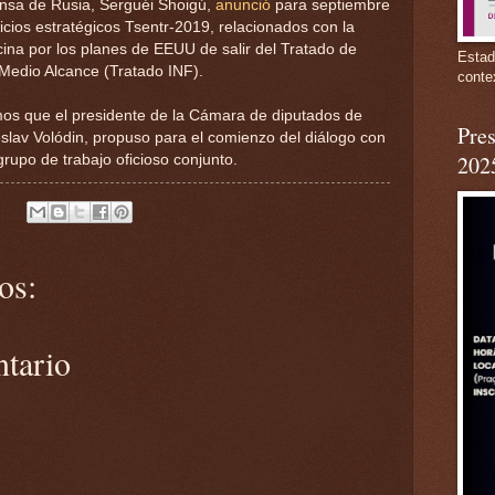
ensa de Rusia, Serguéi Shoigú,
anunció
para septiembre
cicios estratégicos Tsentr-2019, relacionados con la
ina por los planes de EEUU de salir del Tratado de
Estad
 Medio Alcance (Tratado INF).
conte
os que el presidente de la Cámara de diputados de
Pres
slav Volódin, propuso para el comienzo del diálogo con
202
rupo de trabajo oficioso conjunto.
os:
ntario