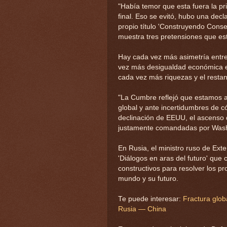
"Había temor que esta fuera la 
final. Eso se evitó, hubo una dec
propio título 'Construyendo Consen
muestra tres pretensiones que es
Hay cada vez más asimetría entre 
vez más desigualdad económica en
cada vez más riquezas y el restan
"La Cumbre reflejó que estamos a
global y ante incertidumbres de c
declinación de EEUU, el ascenso 
justamente comandadas por Washi
En Rusia, el ministro ruso de Ext
'Diálogos en aras del futuro' que
constructivos para resolver los p
mundo y su futuro.
Te puede interesar:
Fractura glob
Rusia — China