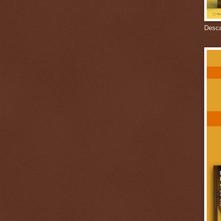
Descar