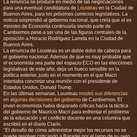
La renuncia se produce en medio de las negociaciones
para una eventual candidatura de
Lousteau
en la Ciudad de
Buenos Aires, para los próximos comicios legislativos. La
noticia sorprendió al gobierno nacional, que creía que el ex
ministro de Economía continuaría siendo parte de
Cambiemos pese a ser una de las figuras centrales de la
oposición a Horacio Rodríguez Larreta en la Ciudad de
Buenos Aires.
La renuncia de Lousteau es un doble dolor de cabeza para
el gobierno nacional. Además de que es muy probable que
el economista sea parte del espacio ECO en las elecciones
legislativas de este año, deja un hueco sensible en la
política exterior, justo en el momento en el que Macri
intentaba concretar una reunión con el presidente de
Estados Unidos, Donald Trump.
En las últimas semanas, Lousteau
mostró sus diferencias
en algunas decisiones del gobierno
de Cambiemos. El
joven economista había disparado críticas hacia la táctica
del gobierno de Mauricio Macri para enfrentar el problema
de la educación y el conflicto docente en una columna que
escribió en el diario Clarín.
"El desafío de cómo administrar mejor los recursos no se
puede resolver criticando a Baradel por el largo de su pelo,