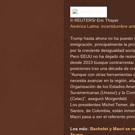
© REUTERS/ Eric Thayer
América Latina: incertidumbre an
Trump hasta ahora no ha puesto un
inmigración, principalmente la pr
por la creciente desigualdad socia
Pero EEUU no ha dejado de resist
desde 2013 busque contrarrestar l
posiciones tras una década de cre
"Aunque con otras herramientas 
necesita avanzar en la región, ata
Organización de los Estados Ame
Suramericanas (Unasur) y la Com
(Celac)", aseguró Morgenfeld.
Los presidentes Michel Temer, de
Santos, de Colombia, están inmers
Macri pasa a ser el referente prin
Lea más:
Bachelet y Macri se r
Trump