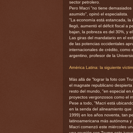
sector petrolero.
Pero Macri "no tiene demasiados
asumido", opinó el especialista.
"La economía está estancada, la in
llegó, aumentó el déficit fiscal a p
bajan, la pobreza es del 30%, y 
Las giras del mandatario en el ex
de las potencias occidentales apr
internacionales de crédito, como 
argentino, profesor de la Univers
América Latina: la siguiente víct
Más allá de "lograr la foto con T
el magnate republicano despierta
resto del mundo, "en especial en 
proyectos vergonzosos como el mu
Pese a todo, "Macri está ubicando 
en la senda del alineamiento que
1999) en los años noventa, tan pe
latinoamericana más autónoma y m
Macri comenzó este miércoles una
una reunión con Trump este jueve