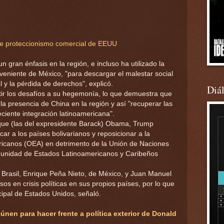
te proteccionismo comercial de EEUU
 gran énfasis en la región, e incluso ha utilizado la
oveniente de México, "para descargar el malestar social
l y la pérdida de derechos", explicó.
Diá
ir los desafíos a su hegemonía, lo que demuestra que
a presencia de China en la región y así "recuperar las
ciente integración latinoamericana".
que (las del expresidente Barack) Obama, Trump
car a los países bolivarianos y reposicionar a la
ricanos (OEA) en detrimento de la Unión de Naciones
unidad de Estados Latinoamericanos y Caribeños
 Brasil, Enrique Peña Nieto, de México, y Juan Manuel
os en crisis políticas en sus propios países, por lo que
cipal de Estados Unidos, señaló.
eúnen para hacer frente a política exterior de Donald