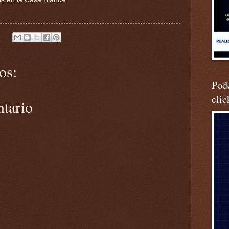
os:
Podc
clic
ntario