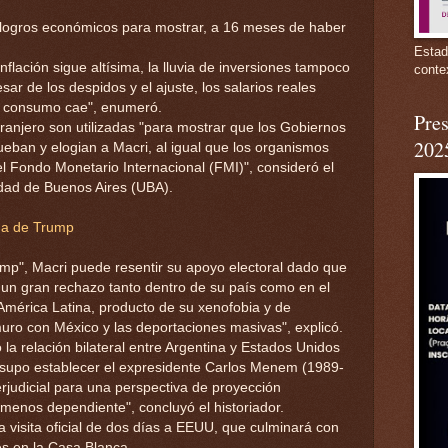
 logros económicos para mostrar, a 16 meses de haber
Estad
flación sigue altísima, la lluvia de inversiones tampoco
conte
esar de los despidos y el ajuste, los salarios reales
el consumo cae", enumeró.
Pres
tranjero son utilizadas "para mostrar que los Gobiernos
202
ueban y elogian a Macri, al igual que los organismos
el Fondo Monetario Internacional (FMI)", consideró el
idad de Buenos Aires (UBA).
ima de Trump
rump", Macri puede resentir su apoyo electoral dado que
 un gran rechazo tanto dentro de su país como en el
América Latina, producto de su xenofobia y de
ro con México y las deportaciones masivas", explicó.
la relación bilateral entre Argentina y Estados Unidos
 supo establecer el expresidente Carlos Menem (1989-
rjudicial para una perspectiva de proyección
enos dependiente", concluyó el historiador.
 visita oficial de dos días a EEUU, que culminará con
s en la Casa Blanca.