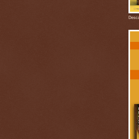
Descar