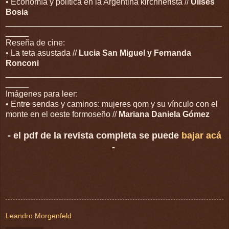
• Economía y política en la Argentina kirchnerista //
Ulises
Bosia
_______________________________________________
_____
Reseña de cine:
• La teta asustada //
Lucia San Miguel y Fernanda
Ronconi
_______________________________________________
_____
Imágenes para leer:
• Entre sendas y caminos: mujeres qom y su vínculo con el
monte en el oeste formoseño //
Mariana Daniela Gómez
- el pdf de la revista completa se puede
bajar acá
-
Leandro Morgenfeld