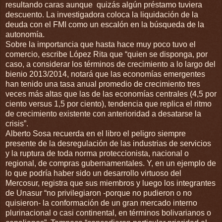
resultando caras aunque quizás algún préstamo tuviera
descuento. La investigadora coloca la liquidación de la
deuda con el FMI como un escalón en la búsqueda de la
autonomía.
Sobre la importancia que hasta hace muy poco tuvo el
comercio, escribe López Rita que “quien se disponga, por
caso, a considerar los términos de crecimiento a lo largo del
bienio 2013/2014, notará que las economías emergentes
han tenido una tasa anual promedio de crecimiento tres
veces más altas que las de las economías centrales (4,5 por
ciento versus 1,5 por ciento), tendencia que replica el ritmo
de crecimiento existente con anterioridad a desatarse la
crisis”.
Alberto Sosa recuerda en el libro el peligro siempre
presente de la desregulación de las industrias de servicios
y la ruptura de toda norma proteccionista, nacional o
regional, de compras gubernamentales. Y, en un ejemplo de
lo que podría haber sido un desarrollo virtuoso del
Mercosur, registra que sus miembros y luego los integrantes
de Unasur “no privilegiaron -porque no pudieron o no
quisieron- la conformación de un gran mercado interno
plurinacional o casi continental, en términos bolivarianos o