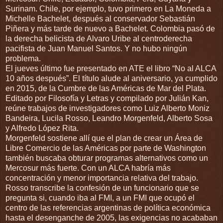
Surinam. Chile, por ejemplo, tuvo primero en La Moneda a
Michelle Bachelet, después al conservador Sebastián
Piñera y más tarde de nuevo a Bachelet. Colombia pasó de
la derecha belicista de Alvaro Uribe al centroderecha
pacifista de Juan Manuel Santos. Y no hubo ningún
problema.
El jueves último fue presentado en ATE el libro “No al ALCA
10 años después”. El título alude al aniversario, ya cumplido
en 2015, de la Cumbre de las Américas de Mar del Plata.
Editado por Filosofía y Letras y compilado por Julián Kan,
reúne trabajos de investigadores como Luiz Alberto Moniz
Bandeira, Lucila Rosso, Leandro Morgenfeld, Alberto Sosa
y Alfredo López Rita.
Morgenfeld sostiene allí que el plan de crear un Área de
Libre Comercio de las Américas por parte de Washington
también buscaba obturar programas alternativos como un
Mercosur más fuerte. Con un ALCA habría más
concentración y menor importancia relativa del trabajo.
Rosso transcribe la confesión de un funcionario que se
pregunta si, cuando iba al FMI, a un FMI que ocupó el
centro de las referencias argentinas de política económica
hasta el desenganche de 2005, las exigencias no acababan