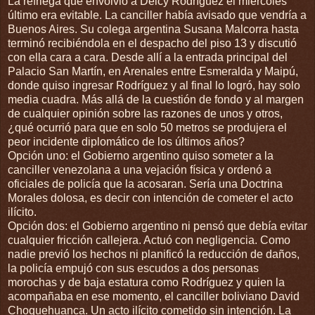
La refriega que envolvió a Delcy Rodríguez el miércoles
último era evitable. La canciller había avisado que vendría a
Buenos Aires. Su colega argentina Susana Malcorra hasta
terminó recibiéndola en el despacho del piso 13 y discutió
con ella cara a cara. Desde allí a la entrada principal del
Palacio San Martín, en Arenales entre Esmeralda y Maipú,
donde quiso ingresar Rodríguez y al final lo logró, hay solo
media cuadra. Más allá de la cuestión de fondo y al margen
de cualquier opinión sobre las razones de unos y otros,
¿qué ocurrió para que en solo 50 metros se produjera el
peor incidente diplomático de los últimos años?
Opción uno: el Gobierno argentino quiso someter a la
canciller venezolana a una vejación física y ordenó a
oficiales de policía que la acosaran. Sería una Doctrina
Morales dolosa, es decir con intención de cometer el acto
ilícito.
Opción dos: el Gobierno argentino ni pensó que debía evitar
cualquier fricción callejera. Actuó con negligencia. Como
nadie previó los hechos ni planificó la reducción de daños,
la policía empujó con sus escudos a dos personas
morochas y de baja estatura como Rodríguez y quien la
acompañaba en ese momento, el canciller boliviano David
Choquehuanca. Un acto ilícito cometido sin intención. La