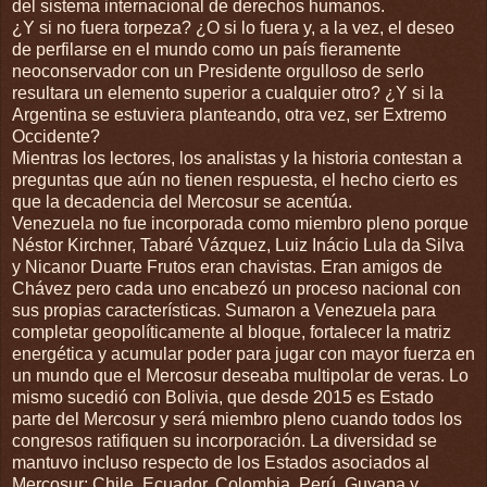
del sistema internacional de derechos humanos.
¿Y si no fuera torpeza? ¿O si lo fuera y, a la vez, el deseo
de perfilarse en el mundo como un país fieramente
neoconservador con un Presidente orgulloso de serlo
resultara un elemento superior a cualquier otro? ¿Y si la
Argentina se estuviera planteando, otra vez, ser Extremo
Occidente?
Mientras los lectores, los analistas y la historia contestan a
preguntas que aún no tienen respuesta, el hecho cierto es
que la decadencia del Mercosur se acentúa.
Venezuela no fue incorporada como miembro pleno porque
Néstor Kirchner, Tabaré Vázquez, Luiz Inácio Lula da Silva
y Nicanor Duarte Frutos eran chavistas. Eran amigos de
Chávez pero cada uno encabezó un proceso nacional con
sus propias características. Sumaron a Venezuela para
completar geopolíticamente al bloque, fortalecer la matriz
energética y acumular poder para jugar con mayor fuerza en
un mundo que el Mercosur deseaba multipolar de veras. Lo
mismo sucedió con Bolivia, que desde 2015 es Estado
parte del Mercosur y será miembro pleno cuando todos los
congresos ratifiquen su incorporación. La diversidad se
mantuvo incluso respecto de los Estados asociados al
Mercosur: Chile, Ecuador, Colombia, Perú, Guyana y