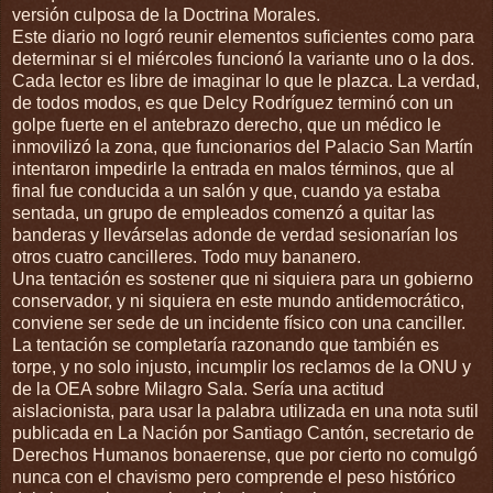
versión culposa de la Doctrina Morales.
Este diario no logró reunir elementos suficientes como para
determinar si el miércoles funcionó la variante uno o la dos.
Cada lector es libre de imaginar lo que le plazca. La verdad,
de todos modos, es que Delcy Rodríguez terminó con un
golpe fuerte en el antebrazo derecho, que un médico le
inmovilizó la zona, que funcionarios del Palacio San Martín
intentaron impedirle la entrada en malos términos, que al
final fue conducida a un salón y que, cuando ya estaba
sentada, un grupo de empleados comenzó a quitar las
banderas y llevárselas adonde de verdad sesionarían los
otros cuatro cancilleres. Todo muy bananero.
Una tentación es sostener que ni siquiera para un gobierno
conservador, y ni siquiera en este mundo antidemocrático,
conviene ser sede de un incidente físico con una canciller.
La tentación se completaría razonando que también es
torpe, y no solo injusto, incumplir los reclamos de la ONU y
de la OEA sobre Milagro Sala. Sería una actitud
aislacionista, para usar la palabra utilizada en una nota sutil
publicada en La Nación por Santiago Cantón, secretario de
Derechos Humanos bonaerense, que por cierto no comulgó
nunca con el chavismo pero comprende el peso histórico