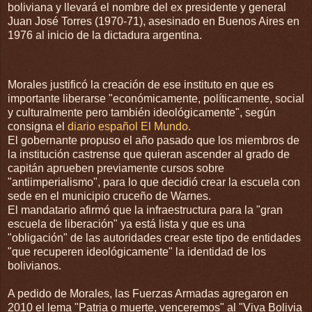
boliviana y llevará el nombre del ex presidente y general
Juan José Torres (1970-71), asesinado en Buenos Aires en
1976 al inicio de la dictadura argentina.
Morales justificó la creación de ese instituto en que es
importante liberarse "económicamente, políticamente, social
y culturalmente pero también ideológicamente", según
consigna el
diario español El Mundo.
El gobernante propuso el año pasado que los miembros de
la institución castrense que quieran ascender al grado de
capitán aprueben previamente cursos sobre
"antiimperialismo", para lo que decidió crear la escuela con
sede en el municipio cruceño de Warnes.
El mandatario afirmó que la infraestructura para la "gran
escuela de liberación" ya está lista y que es una
"obligación" de las autoridades crear este tipo de entidades
"que recuperen ideológicamente" la identidad de los
bolivianos.
A pedido de Morales, las Fuerzas Armadas agregaron en
2010 el lema "Patria o muerte, venceremos" al "Viva Bolivia