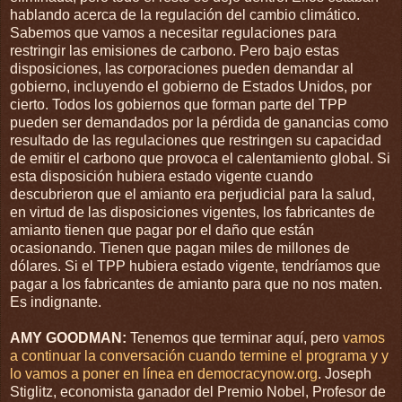
hablando acerca de la regulación del cambio climático.
Sabemos que vamos a necesitar regulaciones para
restringir las emisiones de carbono. Pero bajo estas
disposiciones, las corporaciones pueden demandar al
gobierno, incluyendo el gobierno de Estados Unidos, por
cierto. Todos los gobiernos que forman parte del
TPP
pueden ser demandados por la pérdida de ganancias como
resultado de las regulaciones que restringen su capacidad
de emitir el carbono que provoca el calentamiento global. Si
esta disposición hubiera estado vigente cuando
descubrieron que el amianto era perjudicial para la salud,
en virtud de las disposiciones vigentes, los fabricantes de
amianto tienen que pagar por el daño que están
ocasionando. Tienen que pagan miles de millones de
dólares. Si el
TPP
hubiera estado vigente, tendríamos que
pagar a los fabricantes de amianto para que no nos maten.
Es indignante.
AMY
GOODMAN
:
Tenemos que terminar aquí, pero
vamos
a continuar la conversación cuando termine el programa y y
lo vamos a poner en línea en democracynow.org
. Joseph
Stiglitz, economista ganador del Premio Nobel, Profesor de