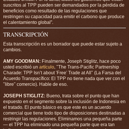
suscritos al
TPP
pueden ser demandados por la pérdida de
beneficios como resultado de las regulaciones que
restringen su capacidad para emitir el carbono que produce
el calentamiento global”.
TRANSCRIPCIÓN
Esta transcripción es un borrador que puede estar sujeto a
cambios.
AMY
GOODMAN
:
Finalmente, Joseph Stiglitz, hace poco
usted escribió un
artículo
, "The Trans-Pacific Partnership
Charade:
TPP
Isn’t about 'Free' Trade at All" (La Farsa del
Acuerdo Transpacífico: El
TPP
no tiene nada que ver con el
"libre" comercio). Hable de eso.
JOSEPH
STIGLITZ
:
Bueno, trata sobre el punto que han
expuesto en el segmento sobre la inclusión de Indonesia en
el tratado. El punto básico es que este es un acuerdo
comercial que tiene todo tipo de disposiciones destinadas a
restringir las regulaciones. Eliminamos una pequeña parte
— el
TPP
ha eliminado una pequeña parte que era tan