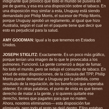
indignante que provocó que todo el mundo se pusiera en
pie de guerra, y esa era una disposición sobre el tabaco. En
una disposición muy similar a esta, Uruguay está siendo
demandado por Philip Morris, el sucesor de Philip Morris,
porque Uruguay aprobó un reglamento, al igual que hizo
Australia, según el cual en el paquete tiene que decir que
esto es perjudicial para la salud.
AMY
GOODMAN
:
Igual a lo que tenemos en Estados
Unidos.
JOSEPH
STIGLITZ
:
Exactamente. Es un poco más gráfico,
porque tenían una imagen de lo que le provocaba a los
pulmones. Funcionó. La gente comenzó a dejar de fumar.
No todo el mundo, pero se redujo el consumo de tabaco. En
virtud de estas disposiciones, de la cláusula del
TPP
, Philip
Morris puede demandar a Uruguay por la pérdida, como
resultado de la regulación, de los beneficios que esperaba
obtener. En otras palabras, el punto de vista es que tienen
derecho de matar a la gente, y si quieres quitarle ese
derecho, tienes que pagarles para que no maten.
Ahora, nosotros eliminamos— esta disposición fue
eliminada, pero todo el resto se dejó dentro. Ellos estaban