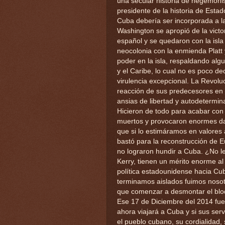
una secular historia de hegemoni
presidente de la historia de Est
Cuba debería ser incorporada a la
Washington se apropió de la victor
español y se quedaron con la isla 
neocolonia con la enmienda Platt
poder en la isla, respaldando alg
y el Caribe, lo cual no es poco de
virulencia excepcional. La Revolu
reacción de sus predecesores en l
ansias de libertad y autodetermina
Hicieron de todo para acabar con 
muertos y provocaron enormes da
que si lo estimáramos en valores 
bastó para la reconstrucción de
no lograron hundir a Cuba. ¿No le
Kerry, tienen un mérito enorme al
política estadounidense hacia Cub
terminamos aislados fuimos nosot
que comenzar a desmontar el bloq
Ese 17 de Diciembre del 2014 fue 
ahora viajará a Cuba y si sus serv
el pueblo cubano, su cordialidad, 