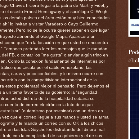
go Chávez hiciera llegar a la patria de Martí y Fidel, y
 el escrito Ernest Hemingway y el sociólogo C. Wright
s los demás países del área están muy bien conectados
ahí lo invitan a visitar Varadero o Cayo Guillermo,
amente. Pero no se le ocurra querer saber en qué lugar
l trayecto abriendo el Google Maps. Aparecerá un
o así como que “en la locación en que usted se encuentra
a.” Tampoco pretenda leer los mensajes que le mandan
Podc
 del FB, o contar los “me gusta” o enviar algún trino en
clic
en. Como la conexión fundamental de internet es por
tráfico que circula por el cable venezolano, las
ntas, caras y poco confiables, y lo mismo ocurre con
ocurriría con la competitividad internacional de la
ra estos problemas! Mejor ni pensarlo. Pero dejemos el
a un tema favorito de su gobierno: la “seguridad
ntras usted disfruta de la hospitalidad cubana su
su cuenta de correo electrónico la foto de algún
neutralizar” (eufemismo por asesinar) con un dron en
a vez que el correo llegue a sus manos y usted se arma
tografía y le manda un correo con su OK a los chicos
tre en las Islas Seychelles disfrutando del dinero mal
e Irak, con la complicidad de su gobierno y el de sus