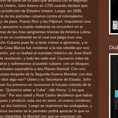
smo de parte de su país que arranca con el segundo
ados Unidos, John Adams en 1783 cuando declaró que
 jurisdicción de Estados Unidos. Luego, en 1898,
ia de los patriotas cubanos contra el colonialismo
y, de paso, Puerto Rico y las Filipinas. Impusieron una
 y apoyaron a cuanto maleante se encumbró en el
unas de las más sangrientas tiranías de América Latina
cir en un continente en el cual esa plaga tuvo una
ción Cubana puso fin a tanto crimen e ignominia, y la
Diá
a Casa Blanca fue condenar a la isla rebelde por sus
ción, por su lealtad al mandato histórico de José Martí.
la revolución, y todo les salió mal. Causaron miles de
ños y sufrimientos al pueblo cubano, con un bloqueo
actuales equivaldría a dos Planes Marhall. Con uno
 Europa después de la Segunda Guerra Mundial; con dos
 dice algo eso? Usted y su Secretario de Estado, John
 ser los primeros en reconocer el fracaso rotundo de la
a. “Quisimos aislar a Cuba” –dijo Kerry- “y los que
ros.” Por eso usted y Raúl Castro decidieron que había
ueo y producir, esta vez en serio, un nuevo comienzo.
un día histórico. Luego se reabrieron las embajadas, y
icios secretos se lo permiten podrá apreciar lo que es
su integridad, la libertad con que se expresan sin