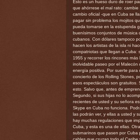
Esto es un hueso duro de roer pa
que ahórrese el mal rato: cambie 
cambio oficial -que en Cuba se 
pagar sin problema los mojitos qu
pueda tomarse en la estupenda ga
buenísimos conjuntos de música q
cubanos. Con dólares tampoco pod
hacen los artistas de la isla ni h
compatriotas que llegan a Cuba: s
1955 y recorrer los rincones más 
inolvidable paseo por el Malecón 
energía positiva. Por suerte para u
concierto de los Rolling Stones, 
esos espectáculos son gratuitos.
esto. Salvo que, antes de emprend
Segundo, si sus hijas no lo acomp
recientes de usted y su señora es
Skype en Cuba no funciona. Podrán
las podrán ver, y ellas a usted y
hay muchas regulaciones que impid
Cuba, y esta es una de ellas. Otr
submarinos que pasen por Cuba pa
cables que cruzan todo el Caribe y