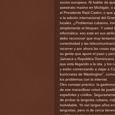
socios europeos. Ni hablar de que
asesinato masivo en Michigan, o 
el Presidente Raúl Castro; o que 
o la edición internacional del Gra
locales. ¿Problemas cubanos, inef
simplemente el bloqueo. Y usted 
informática; eso está en sus atri
debo reconocer que muy lentamen
conectividad y las telecomunicac
recorrer y por ahora las cosas si
su gente que apure el paso y per
Jamaica o República Dominicana e
que está llegando a la isla, y los
y están comenzando a viajar a Cub
burócratas de Washington”, como m
los problemas con la internet.
Otro consejo práctico: la gastron
de ese maravilloso crisol de puebl
españoles y criollos. Segurament
de probar la langosta cubana, roji
inolvidable. Yo viví largos años e
langostas, pero ni de cerca tiene