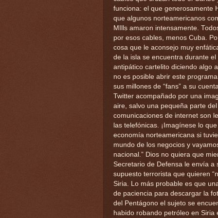
funciona: el que generosamente Hu
que algunos norteamericanos como
MIlls amaron intensamente. Todo
por esos cables, menos Cuba. Por 
cosa que le aconsejo muy enfátic
de la isla se encuentra durante e
antipático cartelito diciendo alg
no es posible abrir este program
sus millones de “fans” a su cuenta
Twitter acompañado por una imag
aire, salvo una pequeña parte del 
comunicaciones de internet son le
las telefónicas. ¡Imagínese lo que 
economía norteamericana si tuvie
mundo de los negocios y vayamos 
nacional.” Dios no quiera que mie
Secretario de Defensa le envía a 
supuesto terrorista que quieren “
Siria. Lo más probable es que un
de paciencia para descargar la fo
del Pentágono el sujeto se encuen
habido robando petróleo en Siria 