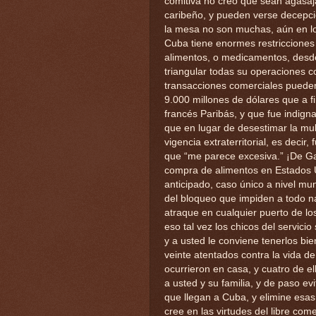
comitiva no creo que sean agasaj
caribeño, y pueden verse decepcio
la mesa no son muchas, aún en l
Cuba tiene enormes restricciones a
alimentos, o medicamentos, desd
triangular todas su operaciones co
transacciones comerciales pueden
9.000 millones de dólares que a f
francés Paribás, y que fue indig
que en lugar de desestimar la mu
vigencia extraterritorial, es decir,
que “me parece excesiva.” ¡De Ga
compra de alimentos en Estados 
anticipado, caso único a nivel mun
del bloqueo que impiden a todo n
atraque en cualquier puerto de lo
eso tal vez los chicos del servici
y a usted le conviene tenerlos b
veinte atentados contra la vida d
ocurrieron en casa, y cuatro de e
a usted y su familia, y de paso ev
que llegan a Cuba, y elimine esas
cree en las virtudes del libre com