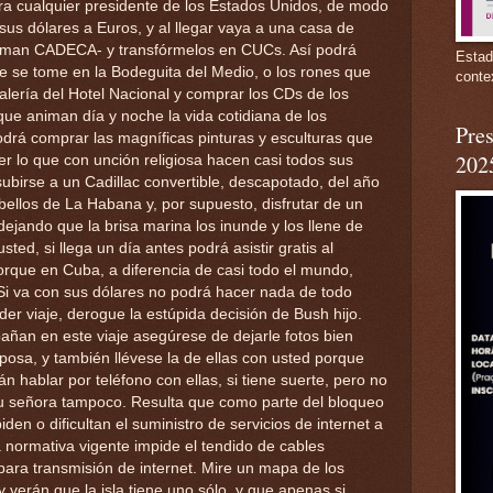
ra cualquier presidente de los Estados Unidos, de modo
sus dólares a Euros, y al llegar vaya a una casa de
llaman CADECA- y transfórmelos en CUCs. Así podrá
Estad
e se tome en la Bodeguita del Medio, o los rones que
conte
lería del Hotel Nacional y comprar los CDs de los
ue animan día y noche la vida cotidiana de los
Pres
rá comprar las magníficas pinturas y esculturas que
202
acer lo que con unción religiosa hacen casi todos sus
ubirse a un Cadillac convertible, descapotado, del año
bellos de La Habana y, por supuesto, disfrutar de un
dejando que la brisa marina los inunde y los llene de
sted, si llega un día antes podrá asistir gratis al
porque en Cuba, a diferencia de casi todo el mundo,
 Si va con sus dólares no podrá hacer nada de todo
er viaje, derogue la estúpida decisión de Bush hijo.
añan en este viaje asegúrese de dejarle fotos bien
posa, y también llévese la de ellas con usted porque
 hablar por teléfono con ellas, si tiene suerte, pero no
 su señora tampoco. Resulta que como parte del bloqueo
en o dificultan el suministro de servicios de internet a
a normativa vigente impide el tendido de cables
ra transmisión de internet. Mire un mapa de los
 verán que la isla tiene uno sólo, y que apenas si