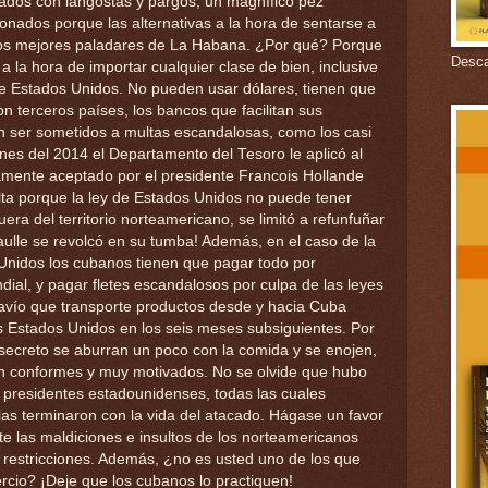
ados con langostas y pargos, un magnífico pez
nados porque las alternativas a la hora de sentarse a
os mejores paladares de La Habana. ¿Por qué? Porque
Descar
 la hora de importar cualquier clase de bien, inclusive
e Estados Unidos. No pueden usar dólares, tienen que
n terceros países, los bancos que facilitan sus
 ser sometidos a multas escandalosas, como los casi
ines del 2014 el Departamento del Tesoro le aplicó al
namente aceptado por el presidente Francois Hollande
lta porque la ley de Estados Unidos no puede tener
 fuera del territorio norteamericano, se limitó a refunfuñar
ulle se revolcó en su tumba! Además, en el caso de la
Unidos los cubanos tienen que pagar todo por
dial, y pagar fletes escandalosos por culpa de las leyes
avío que transporte productos desde y hacia Cuba
s Estados Unidos en los seis meses subsiguientes. Por
o secreto se aburran un poco con la comida y se enojen,
ien conformes y muy motivados. No se olvide que hubo
e presidentes estadounidenses, todas las cuales
llas terminaron con la vida del atacado. Hágase un favor
ite las maldiciones e insultos de los norteamericanos
 restricciones. Además, ¿no es usted uno de los que
ercio? ¡Deje que los cubanos lo practiquen!