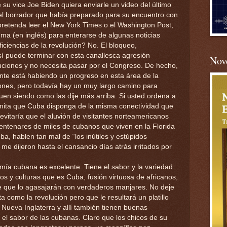
 su vice Joe Biden quiera enviarle un video del último
el borrador que había preparado para su encuentro con
pretenda leer el New York Times o el Washington Post,
nma (en inglés) para enterarse de algunas noticias
iciencias de la revolución? No. El bloqueo,
sí puede terminar con esta canallesca agresión
Nove
buciones y no necesita pasar por el Congreso. De hecho,
te está habiendo un progreso en esta área de la
iones, pero todavía hay un muy largo camino para
guen siendo como las dije más arriba. Si usted ordena a
mita que Cuba disponga de la misma conectividad que
vitaría que el aluvión de visitantes norteamericanos
 centenares de miles de cubanos que viven en la Florida
a, hablen tan mal de “los inútiles y estúpidos
e dijeron hasta el cansancio días atrás irritados por
omía cubana es excelente. Tiene el sabor y la variedad
os y culturas que es Cuba, fusión virtuosa de africanos,
e que lo agasajarán con verdaderos manjares. No deje
ta como la revolución pero que le resultará un platillo
n Nueva Inglaterra y allí también tienen buenas
n el sabor de las cubanas. Claro que los chicos de su