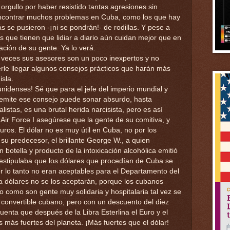
orgullo por haber resistido tantas agresiones sin
ncontrar muchos problemas en Cuba, como los que hay
s se pusieron -¡ni se pondrán!- de rodillas. Y pese a
 que tienen que lidiar a diario aún cuidan mejor que en
ación de su gente. Ya lo verá.
a veces sus asesores son un poco inexpertos y no
rle llegar algunos consejos prácticos que harán más
isla.
unidenses! Sé que para el jefe del imperio mundial y
s emite ese consejo puede sonar absurdo, hasta
listas, es una brutal herida narcisista, pero es así
 Air Force I asegúrese que la gente de su comitiva, y
uros. El dólar no es muy útil en Cuba, no por los
 su predecesor, el brillante George W., a quien
botella y producto de la intoxicación alcohólica emitió
 estipulaba que los dólares que procedían de Cuba se
por lo tanto no eran aceptables para el Departamento del
a dólares no se los aceptarán, porque los cubanos
 como son gente muy solidaria y hospitalaria tal vez se
 convertible cubano, pero con un descuento del diez
uenta que después de la Libra Esterlina el Euro y el
ás fuertes del planeta. ¡Más fuertes que el dólar!