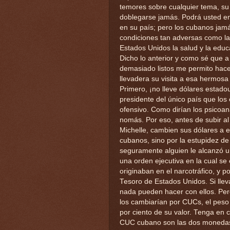
temores sobre cualquier tema, su 
doblegarse jamás. Podrá usted e
en su país; pero los cubanos jamá
condiciones tan adversas como las
Estados Unidos la salud y la educ
Dicho lo anterior y como sé que 
demasiado listos me permito hace
llevadera su visita a esa hermosa 
Primero, ¡no lleve dólares estado
presidente del único país que lo
ofensivo. Como dirían los psicoana
nomás. Por eso, antes de subir al
Michelle, cambien sus dólares a e
cubanos, sino por la estupidez de
seguramente alguien le alcanzó un 
una orden ejecutiva en la cual se
originaban en el narcotráfico, y 
Tesoro de Estados Unidos. Si llev
nada pueden hacer con ellos. Pero
los cambiarían por CUCs, el peso
por ciento de su valor. Tenga en c
CUC cubano son las dos monedas m