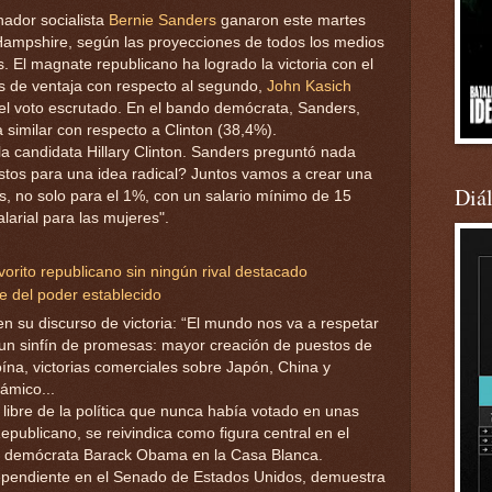
nador socialista
Bernie Sanders
ganaron este martes
Hampshire, según las proyecciones de todos los medios
 El magnate republicano ha logrado la victoria con el
os de ventaja con respecto al segundo,
John Kasich
l voto escrutado. En el bando demócrata, Sanders,
 similar con respecto a Clinton (38,4%).
 candidata Hillary Clinton. Sanders preguntó nada
listos para una idea radical? Juntos vamos a crear una
Diá
, no solo para el 1%, con un salario mínimo de 15
larial para las mujeres".
orito republicano sin ningún rival destacado
e del poder establecido
en su discurso de victoria: “El mundo nos va a respetar
un sinfín de promesas: mayor creación de puestos de
oína, victorias comerciales sobre Japón, China y
ámico...
 libre de la política que nunca había votado en unas
epublicano, se reivindica como figura central en el
el demócrata Barack Obama en la Casa Blanca.
ependiente en el Senado de Estados Unidos, demuestra