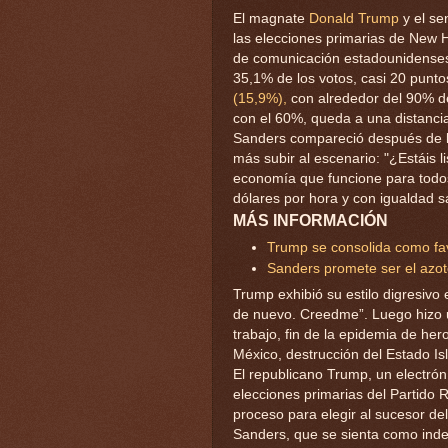
El magnate
Donald Trump
y el se
las elecciones primarias de New 
de comunicación estadounidenses.
35,1% de los votos, casi 20 punt
(15,9%),
con alrededor del 90% de
con el 60%, queda a una distancia
Sanders compareció después de la
más subir al escenario: "¿Estáis 
economía que funcione para todos
dólares por hora y con igualdad sa
MÁS INFORMACIÓN
Trump se consolida como fav
Sanders promete ser el azot
Trump exhibió su estilo digresivo 
de nuevo. Creedme”. Luego hizo 
trabajo, fin de la epidemia de her
México, destrucción del Estado Isl
El republicano Trump, un electrón
elecciones primarias del Partido R
proceso para elegir al sucesor d
Sanders, que se sienta como ind