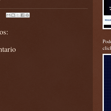
os:
Podc
ntario
clic