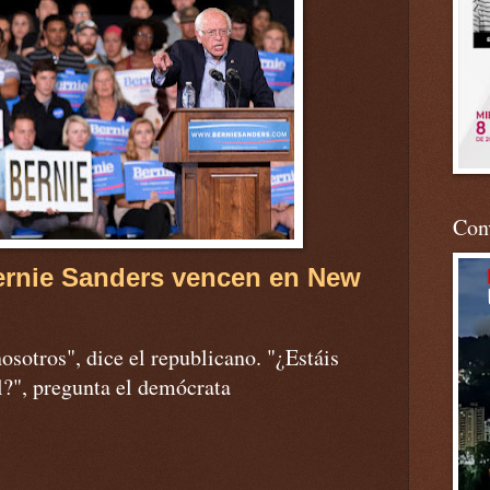
Conv
ernie Sanders vencen en New
osotros", dice el republicano. "¿Estáis
al?", pregunta el demócrata
ADVERTISEMENT