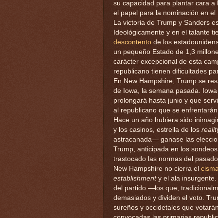
su capacidad para plantar cara a 
el papel para la nominación en el
La victoria de Trump y Sanders es 
Ideológicamente y en el talante 
descontento
de los estadouniden
un pequeño Estado de 1,3 millones
carácter excepcional de esta camp
republicano tienen dificultades p
En New Hampshire, Trump se res
de Iowa, la semana pasada. Iowa
prolongará hasta junio y que serv
al republicano que se enfrentarán
Hace un año hubiera sido inimag
y los casinos, estrella de los
reali
astracanada— ganase las eleccion
Trump, anticipada en los sondeos
trastocado las normas del pasado
New Hampshire no cierra el
cism
establishment
y el ala insurgente.
del partido —los que, tradiciona
demasiados y dividen el voto. Tru
sureños y occidetales que votará
convocadas las primarias republic