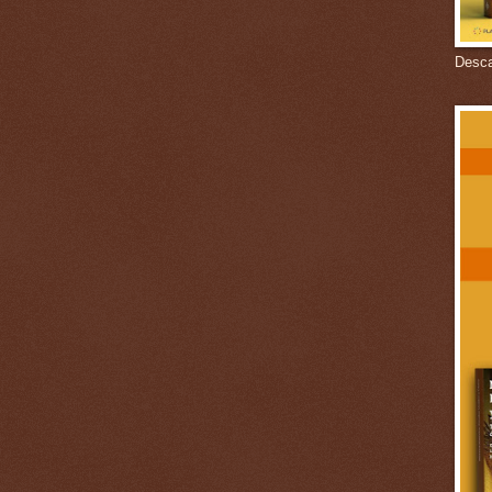
Descar