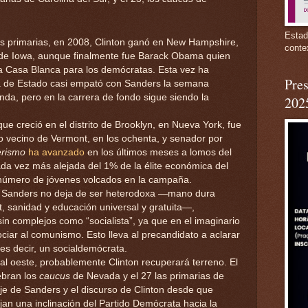
Estad
as primarias, en 2008, Clinton ganó en New Hampshire,
conte
e Iowa, aunque finalmente fue Barack Obama quien
la Casa Blanca para los demócratas. Esta vez ha
Pres
ria de Estado casi empató con Sanders la semana
a, pero en la carrera de fondo sigue siendo la
202
 creció en el distrito de Brooklyn, en Nueva York, fue
do vecino de Vermont, en los ochenta, y senador por
rismo
ha avanzado
en los últimos meses a lomos del
da vez más alejada del 1% de la élite económica del
 número de jóvenes volcados en la campaña.
de Sanders no deja de ser heterodoxa —mano dura
t, sanidad y educación universal y gratuita—,
in complejos como “socialista”, ya que en el imaginario
ciar al comunismo. Esto lleva al precandidato a aclarar
 es decir, un socialdemócrata.
al oeste, probablemente Clinton recuperará terreno. El
ebran los
caucus
de Nevada y el 27 las primarias de
uje de Sanders y el discurso de Clinton desde que
an una inclinación del Partido Demócrata hacia la