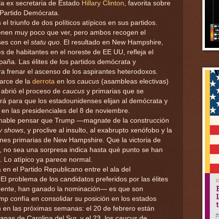
la ex secretaria de Estado
Hillary Clinton
, favorita sobre
 Partido Demócrata.
el triunfo de dos políticos atípicos en sus partidos.
tienen muy poco que ver, pero ambos recogen el
ses con el
statu quo
. El resultado en New Hampshire,
 de habitantes en el noreste de EE UU, refleja el
aña. Las élites de los partidos demócrata y
ara frenar el ascenso de los aspirantes heterodoxos.
arce de la
derrota
en los
caucus
(asambleas electivas)
 abrió el proceso de
caucus
y primarias que se
irá para que los estadounidenses elijan al demócrata y
 en las presidenciales del 8 de noviembre.
inable pensar que Trump —magnate de la construcción
ty shows
, y proclive al insulto, al exabrupto xenófobo y la
es primarias de New Hampshire. Que la victoria de
, no sea una sorpresa indica hasta qué punto se han
. Lo atípico ya parece normal.
a
en el Partido Republicano entre el ala del
 El problema de los candidatos preferidos por las élites
lmente, han ganado la nominación— es que son
mp confía en consolidar su posición en los estados
n en las próximas semanas: el 20 de febrero están
anas de Carolina del Sur, y el 23, los
caucus
de