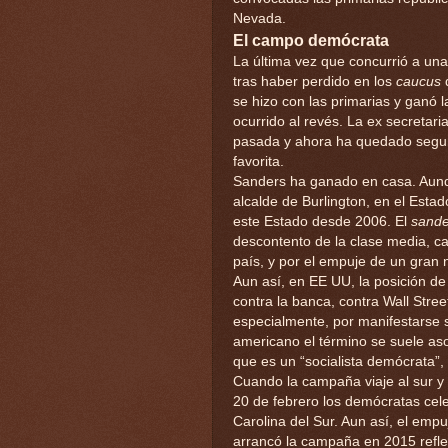
Nevada.
El campo demócrata
La última vez que concurrió a un
tras haber perdido en los
caucus
d
se hizo con las primarias y ganó 
ocurrido al revés. La ex secreta
pasada y ahora ha quedado segund
favorita.
Sanders ha ganado en casa. Aunque
alcalde de Burlington, en el Esta
este Estado desde 2006. El
sande
descontento de la clase media, ca
país, y por el empuje de un gran
Aun así, en EE UU, la posición 
contra la banca, contra Wall Stree
especialmente, por manifestarse s
americano el término se suele aso
que es un “socialista demócrata”,
Cuando la campaña viaje al sur y 
20 de febrero los demócratas cel
Carolina del Sur. Aun así, el emp
arrancó la campaña en 2015 reflej