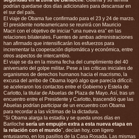
podrían quedarse dos días adicionales para descansar en
el sur del país.
El viaje de Obama fue confirmado para el 23 y 24 de marzo.
El presidente norteamericano se reunirá con Mauricio
Macri con el objetivo de iniciar "una nueva era" en las
relaciones bilaterales. Fuentes de ambas administraciones
han afirmado que intensificarán los esfuerzos para
incrementar la cooperación diplomática y económica, entre
otros aspectos de intercambio.
El viaje se da en la misma fecha del cumplimiento del 40
aniversario del golpe militar. Pese a las críticas iniciales de
organismos de derechos humanos hacia el macrismo, la
excusa del arribo de Obama logró algo que parecía difíccil:
se aceleraron los contactos entre el Gobierno y Estela de
Carlotto, la titular de Abuelas de Plaza de Mayo. Así, tras un
encuentro entre el Presidente y Carlotto, trascendió que las
Abuelas podrían participar de un encuentro con Obama
para recordar a las víctimas de la dictadura.
"Si Obama alarga la estadía y se queda unos días en
Bariloche
sería un empujón extra a esta nueva etapa en
la relación con el mundo
", decían hoy, con ligero
entusiasmo, en los pasillos de la Casa Rosada. Las mismas