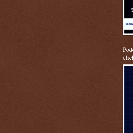
Podc
clic