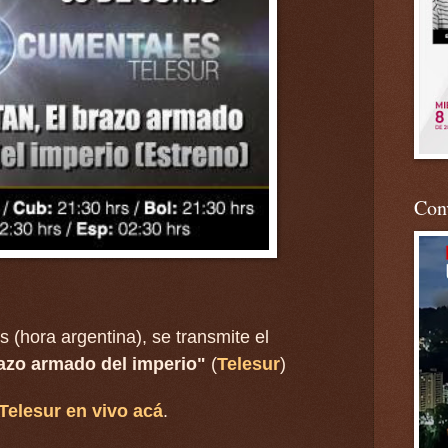
Conv
hs (hora
argentina)
, se transmite el
azo armado del imperio"
(
Telesur
)
Telesur en vi
vo acá
.