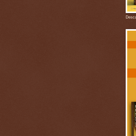
Descar