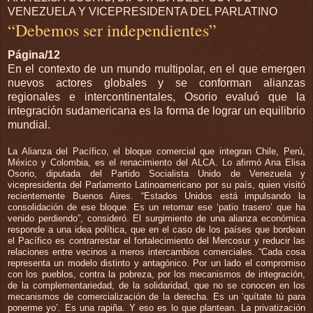
VENEZUELA Y VICEPRESIDENTA DEL PARLATINO
“Debemos ser independientes”
Página/12
En el contexto de un mundo multipolar, en el que emergen
nuevos actores globales y se conforman alianzas
regionales e intercontinentales, Osorio evaluó que la
integración sudamericana es la forma de lograr un equilibrio
mundial.
La Alianza del Pacífico, el bloque comercial que integran Chile, Perú,
México y Colombia, es el renacimiento del ALCA. Lo afirmó Ana Elisa
Osorio, diputada del Partido Socialista Unido de Venezuela y
vicepresidenta del Parlamento Latinoamericano por su país, quien visitó
recientemente Buenos Aires. “Estados Unidos está impulsando la
consolidación de ese bloque. Es un retomar ese ‘patio trasero’ que ha
venido perdiendo”, consideró. El surgimiento de una alianza económica
responde a una idea política, que en el caso de los países que bordean
el Pacífico es contrarrestar el fortalecimiento del Mercosur y reducir las
relaciones entre vecinos a meros intercambios comerciales. “Cada cosa
representa un modelo distinto y antagónico. Por un lado el compromiso
con los pueblos, contra la pobreza, por los mecanismos de integración,
de la complementariedad, de la solidaridad, que no se conocen en los
mecanismos de comercialización de la derecha. Es un ‘quítate tú para
ponerme yo’. Es una rapiña. Y eso es lo que plantean. La privatización