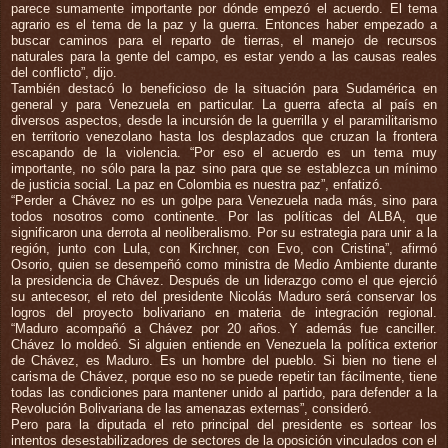
parece sumamente importante por dónde empezó el acuerdo. El tema
agrario es el tema de la paz y la guerra. Entonces haber empezado a
buscar caminos para el reparto de tierras, el manejo de recursos
naturales para la gente del campo, es estar yendo a las causas reales
del conflicto”, dijo.
También destacó lo beneficioso de la situación para Sudamérica en
general y para Venezuela en particular. La guerra afecta al país en
diversos aspectos, desde la incursión de la guerrilla y el paramilitarismo
en territorio venezolano hasta los desplazados que cruzan la frontera
escapando de la violencia. “Por eso el acuerdo es un tema muy
importante, no sólo para la paz sino para que se establezca un mínimo
de justicia social. La paz en Colombia es nuestra paz”, enfatizó.
“Perder a Chávez no es un golpe para Venezuela nada más, sino para
todos nosotros como continente. Por las políticas del ALBA, que
significaron una derrota al neoliberalismo. Por su estrategia para unir a la
región, junto con Lula, con Kirchner, con Evo, con Cristina”, afirmó
Osorio, quien se desempeñó como ministra de Medio Ambiente durante
la presidencia de Chávez. Después de un liderazgo como el que ejerció
su antecesor, el reto del presidente Nicolás Maduro será conservar los
logros del proyecto bolivariano en materia de integración regional.
“Maduro acompañó a Chávez por 20 años. Y además fue canciller.
Chávez lo moldeó. Si alguien entiende en Venezuela la política exterior
de Chávez, es Maduro. Es un hombre del pueblo. Si bien no tiene el
carisma de Chávez, porque eso no se puede repetir tan fácilmente, tiene
todas las condiciones para mantener unido al partido, para defender a la
Revolución Bolivariana de las amenazas externas”, consideró.
Pero para la diputada el reto principal del presidente es sortear los
intentos desestabilizadores de sectores de la oposición vinculados con el