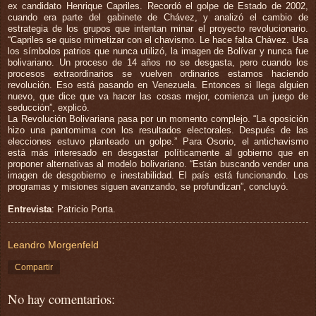
ex candidato Henrique Capriles. Recordó el golpe de Estado de 2002,
cuando era parte del gabinete de Chávez, y analizó el cambio de
estrategia de los grupos que intentan minar el proyecto revolucionario.
“Capriles se quiso mimetizar con el chavismo. Le hace falta Chávez. Usa
los símbolos patrios que nunca utilizó, la imagen de Bolívar y nunca fue
bolivariano. Un proceso de 14 años no se desgasta, pero cuando los
procesos extraordinarios se vuelven ordinarios estamos haciendo
revolución. Eso está pasando en Venezuela. Entonces si llega alguien
nuevo, que dice que va hacer las cosas mejor, comienza un juego de
seducción”, explicó.
La Revolución Bolivariana pasa por un momento complejo. “La oposición
hizo una pantomima con los resultados electorales. Después de las
elecciones estuvo planteado un golpe.” Para Osorio, el antichavismo
está más interesado en desgastar políticamente al gobierno que en
proponer alternativas al modelo bolivariano. “Están buscando vender una
imagen de desgobierno e inestabilidad. El país está funcionando. Los
programas y misiones siguen avanzando, se profundizan”, concluyó.
Entrevista
: Patricio Porta.
Leandro Morgenfeld
Compartir
No hay comentarios: