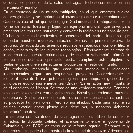
de servicios públicos, de la salud, del agua. Todo se convierte en una
mercancía”, resaltó.
En el contexto de un mundo multipolar, en el que emergen nuevos
actores globales y se conforman alianzas regionales e intercontinentales,
Osorio evaluó el rol que debe jugar Sudamérica. La integración es la
forma de aunar fuerzas y lograr un equilibrio mundial, que sirva para
preservar los recursos naturales y convertir la región en una zona de paz.
“Debemos ser independientes y soberanos del norte. Tenemos que
defender nuestros recursos naturales. Somos la primera reserva de
petróleo, de agua dulce, tenemos recursos estratégicos, como el litio, el
coltán, minerales de las nuevas tecnologías. Efectivamente se trata de
la defensa de nuestro patrimonio y de nuestra soberanía”, afirmó, al
tiempo que destacó que sólo podrá cumplirse este objetivo si
Sudamérica se une e interactúa en bloque con el resto del mundo.
Sin embargo, reconoció que cada país maneja sus relaciones
internacionales según sus respectivos proyectos. Concretamente se
refirió al caso de Brasil, potencia regional que integra el grupo de las
principales economías emergentes (Brics). “Es un actor muy importante
en el concierto de Unasur. Se trata de una verdadera potencia. Tenemos
relaciones excelentes con el gobierno de Brasil y entendemos nuestras
diferencias. Su historia es diferente, su composición social es distinta,
su proyecto también lo es. Pero somos aliados. Cada país asume su
política exterior como piense que debe ser, y nosotros debemos
respetarlo”, sostuvo.
En sintonía con su deseo de una región de paz, libre de conflictos
armados, la diputada celebró el acercamiento entre el gobierno de
Colombia y las FARC en torno de la reforma agraria. “Estamos muy
contentos. Las partes han mostrado la voluntad de avanzar. Además nos