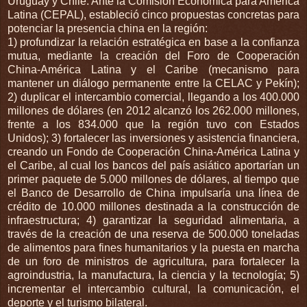
Uruguay y Chile. Ante la Comisión Económica para América
Latina (CEPAL), estableció cinco propuestas concretas para
potenciar la presencia china en la región:
1) profundizar la relación estratégica en base a la confianza
mutua, mediante la creación del Foro de Cooperación
China-América Latina y el Caribe (mecanismo para
mantener un diálogo permanente entre la CELAC y Pekín);
2) duplicar el intercambio comercial, llegando a los 400.000
millones de dólares (en 2012 alcanzó los 262.000 millones,
frente a los 834.000 que la región tuvo con Estados
Unidos); 3) fortalecer las inversiones y asistencia financiera,
creando un Fondo de Cooperación China-América Latina y
el Caribe, al cual los bancos del país asiático aportarían un
primer paquete de 5.000 millones de dólares, al tiempo que
el Banco de Desarrollo de China impulsaría una línea de
crédito de 10.000 millones destinada a la construcción de
infraestructura; 4) garantizar la seguridad alimentaria, a
través de la creación de una reserva de 500.000 toneladas
de alimentos para fines humanitarios y la puesta en marcha
de un foro de ministros de agricultura, para fortalecer la
agroindustria, la manufactura, la ciencia y la tecnología; 5)
incrementar el intercambio cultural, la comunicación, el
deporte y el turismo bilateral.