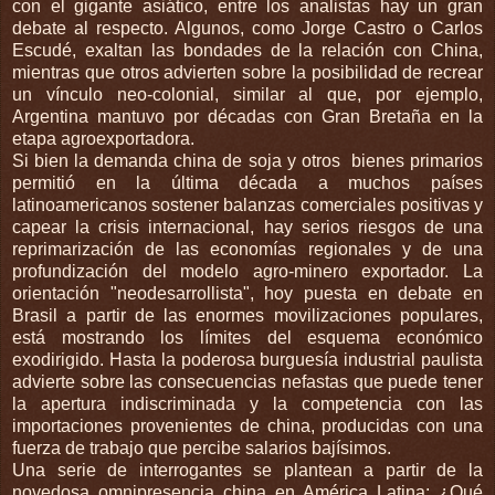
con el gigante asiático, entre los analistas hay un gran
debate al respecto. Algunos, como Jorge Castro o Carlos
Escudé, exaltan las bondades de la relación con China,
mientras que otros advierten sobre la posibilidad de recrear
un vínculo neo-colonial, similar al que, por ejemplo,
Argentina mantuvo por décadas con Gran Bretaña en la
etapa agroexportadora.
Si bien la demanda china de soja y otros bienes primarios
permitió en la última década a muchos países
latinoamericanos sostener balanzas comerciales positivas y
capear la crisis internacional, hay serios riesgos de una
reprimarización de las economías regionales y de una
profundización del modelo agro-minero exportador. La
orientación "neodesarrollista", hoy puesta en debate en
Brasil a partir de las enormes movilizaciones populares,
está mostrando los límites del esquema económico
exodirigido. Hasta la poderosa burguesía industrial paulista
advierte sobre las consecuencias nefastas que puede tener
la apertura indiscriminada y la competencia con las
importaciones provenientes de china, producidas con una
fuerza de trabajo que percibe salarios bajísimos.
Una serie de interrogantes se plantean a partir de la
novedosa omnipresencia china en América Latina: ¿Qué