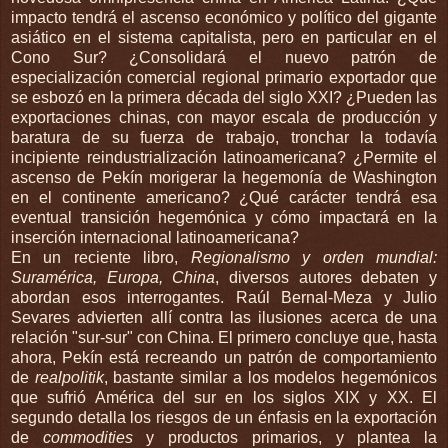
impacto tendrá el ascenso económico y político del gigante
asiático en el sistema capitalista, pero en particular en el
Cono Sur? ¿Consolidará el nuevo patrón de
especialización comercial regional primario exportador que
se esbozó en la primera década del siglo XXI? ¿Pueden las
exportaciones chinas, con mayor escala de producción y
baratura de su fuerza de trabajo, tronchar la todavía
incipiente reindustrialización latinoamericana? ¿Permite el
ascenso de Pekín morigerar la hegemonía de Washington
en el continente americano? ¿Qué carácter tendrá esa
eventual transición hegemónica y cómo impactará en la
inserción internacional latinoamericana?
En un reciente libro,
Regionalismo y orden mundial:
Suramérica, Europa, China
, diversos autores debaten y
abordan esos interrogantes. Raúl Bernal-Meza y Julio
Sevares advierten allí contra las ilusiones acerca de una
relación "sur-sur" con China. El primero concluye que, hasta
ahora, Pekín está recreando un patrón de comportamiento
de
realpolitik
, bastante similar a los modelos hegemónicos
que sufrió América del sur en los siglos XIX y XX. El
segundo detalla los riesgos de un énfasis en la exportación
de
commodities
y productos primarios, y plantea la