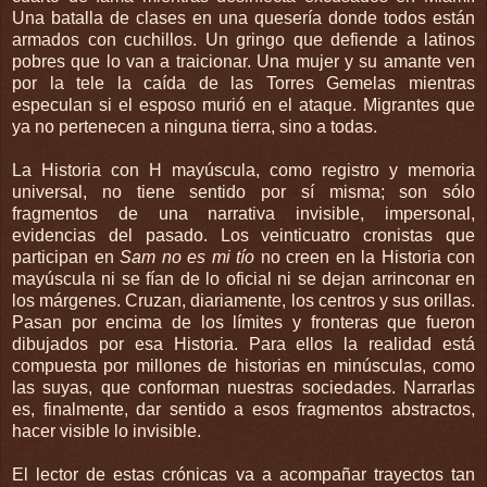
Una batalla de clases en una quesería donde todos están
armados con cuchillos. Un gringo que defiende a latinos
pobres que lo van a traicionar. Una mujer y su amante ven
por la tele la caída de las Torres Gemelas mientras
especulan si el esposo murió en el ataque. Migrantes que
ya no pertenecen a ninguna tierra, sino a todas.
La Historia con H mayúscula, como registro y memoria
universal, no tiene sentido por sí misma; son sólo
fragmentos de una narrativa invisible, impersonal,
evidencias del pasado. Los veinticuatro cronistas que
participan en
Sam no es mi tío
no creen en la Historia con
mayúscula ni se fían de lo oficial ni se dejan arrinconar en
los márgenes. Cruzan, diariamente, los centros y sus orillas.
Pasan por encima de los límites y fronteras que fueron
dibujados por esa Historia. Para ellos la realidad está
compuesta por millones de historias en minúsculas, como
las suyas, que conforman nuestras sociedades. Narrarlas
es, finalmente, dar sentido a esos fragmentos abstractos,
hacer visible lo invisible.
El lector de estas crónicas va a acompañar trayectos tan