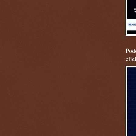
Podc
clic