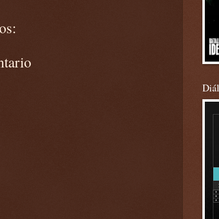
os:
ntario
Diá