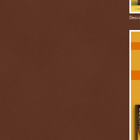
Descar