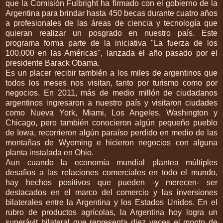
que la Comisión Fulbright ha firmado con el gobierno de la
Argentina para brindar hasta 450 becas durante cuatro años
a profesionales de las áreas de ciencia y tecnología que
quieran realizar un posgrado en nuestro país. Este
programa forma parte de la iniciativa "La fuerza de los
100.000 en las Américas", lanzada el año pasado por el
presidente Barack Obama.
Es un placer recibir también a los miles de argentinos que
todos los meses nos visitan, tanto por turismo como por
negocios. En 2011, más de medio millón de ciudadanos
argentinos ingresaron a nuestro país y visitaron ciudades
como Nueva York, Miami, Los Angeles, Washington y
Chicago, pero también conocieron algún pequeño pueblo
de Iowa, recorrieron algún paraíso perdido en medio de las
montañas de Wyoming e hicieron negocios con alguna
planta instalada en Ohio.
Aun cuando la economía mundial plantea múltiples
desafíos a las relaciones comerciales en todo el mundo,
hay hechos positivos que pueden -y merecen- ser
destacados en el marco del comercio y las inversiones
bilaterales entre la Argentina y los Estados Unidos. En el
rubro de productos agrícolas, la Argentina hoy logra un
superávit bilateral que representa diez veces el monto de