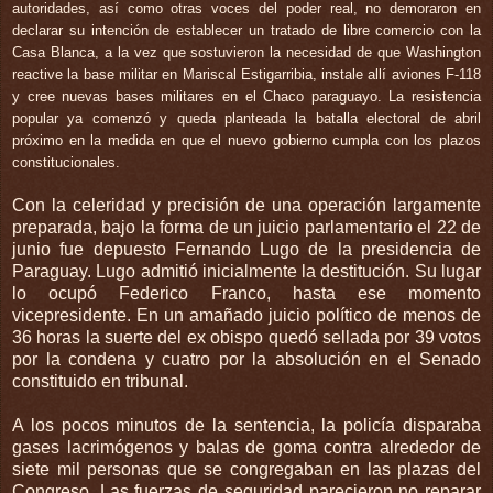
autoridades, así como otras voces del poder real, no demoraron en
declarar su intención de establecer un tratado de libre comercio con la
Casa Blanca, a la vez que sostuvieron la necesidad de que Washington
reactive la base militar en Mariscal Estigarribia, instale allí aviones F-118
y cree nuevas bases militares en el Chaco paraguayo. La resistencia
popular ya comenzó y queda planteada la batalla electoral de abril
próximo en la medida en que el nuevo gobierno cumpla con los plazos
constitucionales.
Con la celeridad y precisión de una operación largamente
preparada, bajo la forma de un juicio parlamentario el 22 de
junio fue depuesto Fernando Lugo de la presidencia de
Paraguay. Lugo admitió inicialmente la destitución. Su lugar
lo ocupó Federico Franco, hasta ese momento
vicepresidente. En un amañado juicio político de menos de
36 horas la suerte del ex obispo quedó sellada por 39 votos
por la condena y cuatro por la absolución en el Senado
constituido en tribunal.
A los pocos minutos de la sentencia, la policía disparaba
gases lacrimógenos y balas de goma contra alrededor de
siete mil personas que se congregaban en las plazas del
Congreso. Las fuerzas de seguridad parecieron no reparar