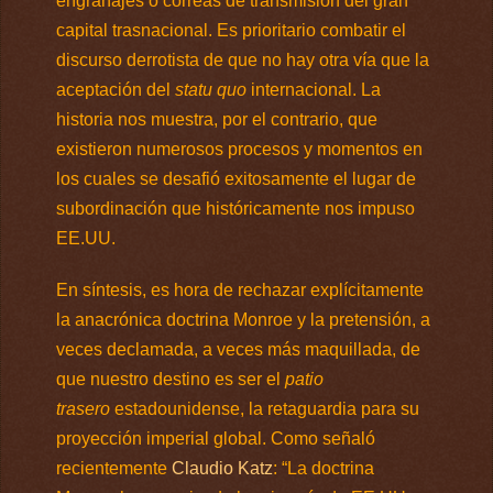
engranajes o correas de transmisión del gran
capital trasnacional. Es prioritario combatir el
discurso derrotista de que no hay otra vía que la
aceptación del
statu quo
internacional. La
historia nos muestra, por el contrario, que
existieron numerosos procesos y momentos en
los cuales se desafió exitosamente el lugar de
subordinación que históricamente nos impuso
EE.UU.
En síntesis, es hora de rechazar explícitamente
la anacrónica doctrina Monroe y la pretensión, a
veces declamada, a veces más maquillada, de
que nuestro destino es ser el
patio
trasero
estadounidense, la retaguardia para su
proyección imperial global. Como señaló
recientemente
Claudio Katz
: “La doctrina