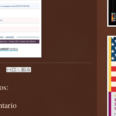
os:
ntario