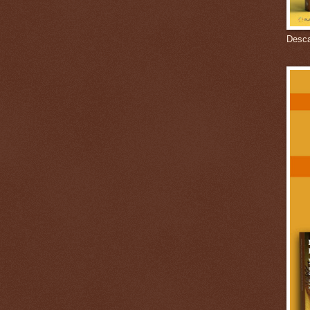
Descar