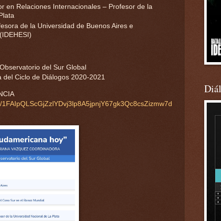
r en Relaciones Internacionales – Profesor de la
Plata
esora de la Universidad de Buenos Aires e
 (IDEHESI)
 Observatorio del Sur Global
 del Ciclo de Diálogos 2020-2021
Diá
NCIA
d/e/1FAIpQLScGjZzlYDvj3lp8A5jpnjY67gk3Qc8csZizmw7d