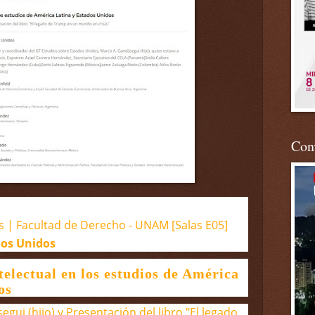
Conv
hs | Facultad de Derecho - UNAM [Salas E05]
dos Unidos
telectual en los estudios de América
os
ui (hijo) y Presentación del libro "El legado