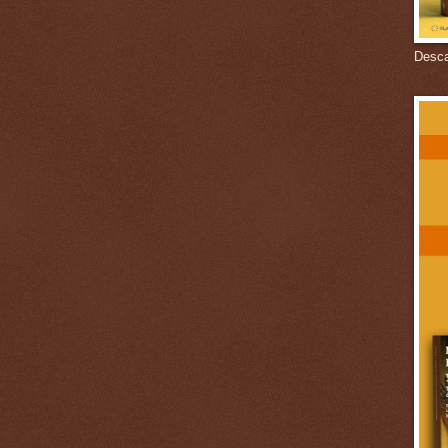
Descar