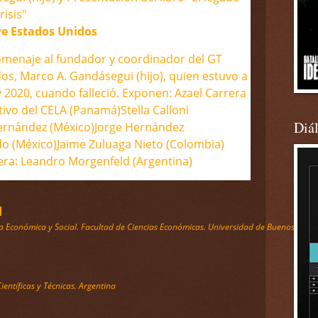
isis"
re Estados Unidos
homenaje al fundador y coordinador del GT
os, Marco A. Gandásegui (hijo), quien estuvo a
 2020, cuando falleció. Exponen: Azael Carrera
ivo del CELA (Panamá)Stella Calloni
Diá
Fernández (México)Jorge Hernández
do (México)Jaime Zuluaga Nieto (Colombia)
era: Leandro Morgenfeld (Argentina)
d
ria Económica y Social. Facultad de Ciencias Económicas. Universidad de Buenos Aires
ientíficas y Técnicas. Argentina