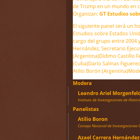
de Trump en un mundo en cr
Organizan:
GT Estudios sob
El siguiente panel será un 
Estudios sobre Estados Unid
cargo del grupo entre 2004 y
Hernández, Secretario Ejecut
(Argentina)Dídimo Castillo 
(Cuba)Darío Salinas Figuere
Atilio Borón (Argentina)Mod
Modera
Leandro Ariel Morgenfel
Instituto de Investigaciones de Histo
Panelistas
Atilio Boron
Consejo Nacional de Investigaciones C
Azael Carrera Hernández