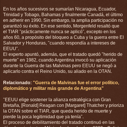
En los años sucesivos se sumarían Nicaragua, Ecuador,
Trinidad y Tobago, Bahamas y finalmente Canadá, el último
en adherir en 1990. Sin embargo, la amplia participación no
garantizó su éxito. En ese sentido, Morgenfeld resaltó que
el TIAR "prácticamente nunca se aplicó", excepto en los
años 60, a propósito del bloqueo a Cuba y la guerra entre El
Salvador y Honduras, "cuando respondía a intereses de
EEUU".
El experto apuntó, además, que el tratado quedó "herido de
muerte" en 1982, cuando Argentina invocó su aplicación
durante la Guerra de las Malvinas pero EEUU se negó a
aplicarlo contra el Reino Unido, su aliado en la OTAN.
Relacionado:
"Guerra de Malvinas fue el error político,
diplomático y militar más grande de Argentina"
"EEUU elige sostener la alianza estratégica con Gran
Bretaña, [Ronald] Reagan con [Margaret] Thatcher y prioriza
la OTAN sobre el TIAR, que queda herido de muerte y
pierde la poca legitimidad que ya tenía".
El proceso de debilitamiento del tratado continuó en las