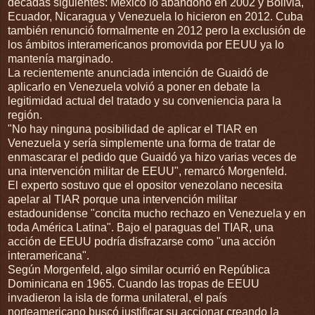
décadas siguientes: México lo abandonó en 2002 y Bolivia,
Ecuador, Nicaragua y Venezuela lo hicieron en 2012. Cuba
también renunció formalmente en 2012 pero la exclusión de
los ámbitos interamericanos promovida por EEUU ya lo
mantenía marginado.
La recientemente anunciada intención de Guaidó de
aplicarlo en Venezuela volvió a poner en debate la
legitimidad actual del tratado y su conveniencia para la
región.
"No hay ninguna posibilidad de aplicar el TIAR en
Venezuela y sería simplemente una forma de tratar de
enmascarar el pedido que Guaidó ya hizo varias veces de
una intervención militar de EEUU", remarcó Morgenfeld.
El experto sostuvo que el opositor venezolano necesita
apelar al TIAR porque una intervención militar
estadounidense "concita mucho rechazo en Venezuela y en
toda América Latina". Bajo el paraguas del TIAR, una
acción de EEUU podría disfrazarse como "una acción
interamericana".
Según Morgenfeld, algo similar ocurrió en República
Dominicana en 1965. Cuando las tropas de EEUU
invadieron la isla de forma unilateral, el país
norteamericano buscó justificar su accionar creando la