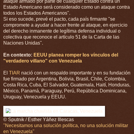
ataque armado por parte de cualquier Estado contra un
Estado Americano será considerado como un ataque contra
todos los Estados Americanos".
Si eso sucede, prevé el pacto, cada país firmante "se
compromete a ayudar a hacer frente al ataque, en ejercicio
del derecho inmanente de legítima defensa individual o
colectiva que reconoce el artículo 51 de la Carta de las
Naciones Unidas".
En contexto:
EEUU planea romper los vínculos del
"verdadero villano" con Venezuela
El
TIAR
nació con un respaldo importante y en su fundación
fue firmado por Argentina, Bolivia, Brasil, Chile, Colombia,
Costa Rica, Cuba, El Salvador, Guatemala, Haití, Honduras,
México, Panamá, Paraguay, Perú, República Dominicana,
Uruguay, Venezuela y EEUU.
© Sputnik / Esther Yáñez Illescas
"Necesitamos una solución política, no una solución militar
en Venezuela"