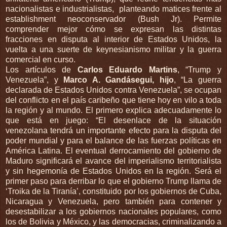
nacionalistas e industrialistas,
planteando matices frente al
establishment neoconservador (Bush Jr). Permite
comprender mejor cómo se expresan las distintas
fracciones en disputa al interior de Estados Unidos, la
vuelta a una suerte de keynesianismo militar y la guerra
comercial en curso.
Los artículos de
Carlos Eduardo Martins
, “Trump y
Venezuela”, y
Marco A. Gandásegui, hijo
, “La guerra
declarada de Estados Unidos contra Venezuela”, se ocupan
del conflicto en el país caribeño que tiene hoy en vilo a toda
la región y al mundo. El primero explica adecuadamente lo
que está en juego: “El desenlace de la situación
venezolana tendrá un importante efecto para la disputa del
poder mundial y para el balance de las fuerzas políticas en
América Latina. El eventual derrocamiento del gobierno de
Maduro significará el avance del imperialismo territorialista
y sin hegemonía de Estados Unidos en la región. Será el
primer paso para derribar lo que el gobierno Trump llama de
‘Troika de la Tiranía’, constituido por los gobiernos de Cuba,
Nicaragua y Venezuela, pero también para contener y
desestabilizar a los gobiernos nacionales populares, como
los de Bolivia y México, y las democracias, criminalizando a