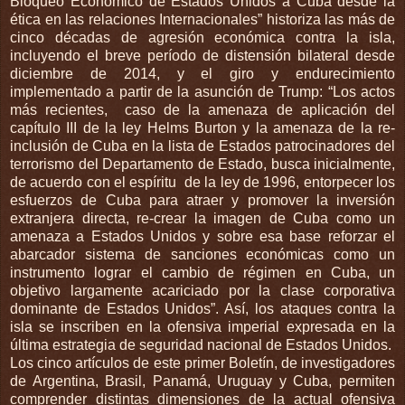
Bloqueo Económico de Estados Unidos a Cuba desde la
ética en las relaciones Internacionales” historiza las más de
cinco décadas de agresión económica contra la isla,
incluyendo el breve período de distensión bilateral desde
diciembre de 2014, y el giro y endurecimiento
implementado a partir de la asunción de Trump: “Los actos
más recientes,
caso de la amenaza de aplicación del
capítulo III de la ley Helms Burton y la amenaza de la re-
inclusión de Cuba en la lista de Estados patrocinadores del
terrorismo del Departamento de Estado, busca inicialmente,
de acuerdo con el espíritu
de la ley de 1996, entorpecer los
esfuerzos de Cuba para atraer y promover la inversión
extranjera directa, re-crear la imagen de Cuba como un
amenaza a Estados Unidos y sobre esa base reforzar el
abarcador sistema de sanciones económicas como un
instrumento lograr el cambio de régimen en Cuba, un
objetivo largamente acariciado por la clase corporativa
dominante de Estados Unidos”. Así, los ataques contra la
isla se inscriben en la ofensiva imperial expresada en la
última estrategia de seguridad nacional de Estados Unidos.
Los cinco artículos de este primer Boletín, de investigadores
de Argentina, Brasil, Panamá, Uruguay y Cuba, permiten
comprender distintas dimensiones de la actual ofensiva