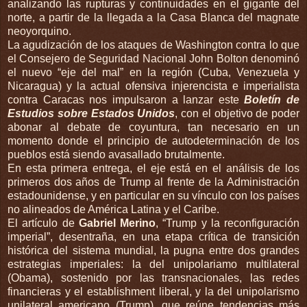
analizando las rupturas y continuidades en el gigante del
norte, a partir de la llegada a la Casa Blanca del magnate
neoyorquino.
La agudización de los ataques de Washington contra lo que
el Consejero de Seguridad Nacional John Bolton denominó
el nuevo “eje del mal” en la región (Cuba, Venezuela y
Nicaragua) y la actual ofensiva injerencista e imperialista
contra Caracas nos impulsaron a lanzar este
Boletín de
Estudios sobre Estados Unidos
, con el objetivo de poder
abonar al debate de coyuntura, tan necesario en un
momento donde el principio de autodeterminación de los
pueblos está siendo avasallado brutalmente.
En esta primera entrega, el eje está en el análisis de los
primeros dos años de Trump al frente de la Administración
estadounidense, y en particular en su vínculo con los países
no alineados de América Latina y el Caribe.
El artículo de
Gabriel Merino
, “Trump y la reconfiguración
imperial”, desentraña, en una etapa crítica de transición
histórica del sistema mundial, la pugna entre dos grandes
estrategias imperiales: la del unipolariamo multilateral
(Obama), sostenido por las transnacionales, las redes
financieras y el establishment liberal, y la del unipolarismo
unilateral americano (Trump), que reúne tendencias más