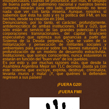
insospechados, cuando se profundice, aún más, el despojo
de buena parte del patrimonio nacional y nuestros bienes
comunes mirarán para otro lado, pretendiendo no tener
nada que ver con tanta miseria. Aunque, nosotrxs sí
sabemos que ésta ha sido y es la política del FMI, en los
hechos, desde su creación en 1944.
Denunciamos, por lo tanto, el carácter, profundamente,
antidemocrático de ambas instituciones, FMI y G20, que
sólo están al servicio de las grandes potencias y sus
corporaciones transnacionales, del capital financiero
especulativo que optimiza sus ganancias a partir del
Sistema de la Deuda perpetua. Que se valen de la
militarización y persecución de militantes sociales y
ambientales para avanzar sobre los bienes naturales y la
profundización de un modelo de desarrollo extractivista.
Instituciones, que somos conscientes, nunca estuvieron ni
estarán en función del “buen vivir” de los pueblos.
Es por esto y, por muchas razones más, que desde la
Asamblea Argentina Mejor sin TLC decimos ¡basta ya con
este sistema que excluye, explota, destruye, criminaliza,
levanta muros y mata! ¡Y, que quiénes lo defienden
regresen a sus países!
¡FUERA G20!
¡FUERA FMI!