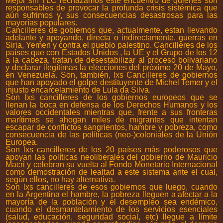
Mejor sin TLC rechazamos este encuentro de quienes son
responsables de provocar la profunda crisis sistémica que
aún sufrimos y, sus consecuencias desastrosas para las
mayorías populares.
Cancilleres de gobiernos que, actualmente, estan llevando
adelante y apoyando, directa o indirectamente, guerras en
Siria, Yemen y contra el pueblo palestino. Cancilleres de los
países que con Estados Unidos , la UE y el Grupo de los 12
a la cabeza, tratan de desestabilizar al proceso bolivariano
y declarar ilegítimas la elecciones del próximo 20 de Mayo,
en Venezuela. Son, también, lxs Cancilleres de gobiernos
que han apoyado el golpe destituyente de Michel Temer y el
injusto encarcelamiento de Lula da Silva.
Son lxs cancilleres de los gobiernos europeos que se
llenan la boca en defensa de los Derechos Humanos y los
valores occidentales mientras que, frente a sus fronteras
marítimas se ahogan miles de migrantes que intentan
escapar de conflictos sangrientos, hambre y pobreza, como
consecuencia de las políticas (neo-)coloniales de la Unión
Europea.
Son lxs cancilleres de los 20 países más poderosos que
apoyan las políticas neoliberales del gobierno de Mauricio
Macri y celebran su vuelta al Fondo Monetario Internacional
como demostración de lealtad a este sistema ante el cual,
según ellos, no hay alternativa.
Son lxs cancilleres de esos gobiernos que luego, cuando
en la Argentina el hambre, la pobreza lleguen a afectar a la
mayoría de la población y el desempleo sea endémico,
cuando el desmantelamiento de los servicios esenciales
(salud, educación, seguridad social, etc) llegue a límite