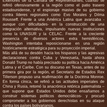
Exteriores de la Cámara de Representantes, cuando se
refirió ofensivamente a la región como el patio trasero
estadounidense, y el espionaje masivo de su gobierno
contra líderes regionales como Evo Morales y Dilma
Rousseff. Frente a una América Latina que avanzaba -
aunque con dificultades- en la construcción de una
integración alternativa, impulsando nuevas instituciones
como la UNASUR y la CELAC. Frente a la creciente
presencia de diversos actores extra hemisféricos,
Washington intentaba reposicionarse en una región
históricamente estratégica para su proyección imperial.
Más allá de su desdén hacia los hispanos y las agresivas
declaraciones contra Cuba y Venezuela, hasta ahora
Donald Trump no había precisado su política hacia América
Latina y el Caribe. Con su discurso en Texas, antes de su
primera gira por la región, el Secretario de Estados Rex
Tillerson propuso una reafirmación de la Doctrina Monroe.
En forma cínica, se refirió a las actitudes imperiales de
China y Rusia, retomó la anacrónica retórica paternalista –
que supone que Estados Unidos debe ensañarnos a
construir sistemas políticos democráticos- y procuró
comprometer a los gobiernos derechistas en su ataque
contra los países bolivarianos.