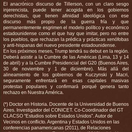
El anacrónico discurso de Tillerson, con un claro sesgo
injerencista, puede tener acogida en los gobiernos
derechistas, que tienen afinidad ideológica con ese
discurso más propio de la guerra fría y que
permanentemente esgrimen el modelo político y económico
estadounidense como el que hay que imitar, pero no entre
los pueblos, que rechazan la prédica y prácticas xenófobas
y anti-hispanas del nuevo presidente estadounidense.
En los próximos meses, Trump tendrá su debut en la región.
Deberá asistir a la Cumbre de las Américas (Lima, 13 y 14
de abril) y a la Cumbre Presidencial del G20 (Buenos Aires,
30 de noviembre y 1 de diciembre). Más allá del
alineamiento de los gobiernos de Kuczynski y Macri,
seguramente enfrentará en esas capitales masivas
protestas populares y confirmará porqué genera tanto
rechazo en Nuestra América.
(*) Doctor en Historia. Docente de la Universidad de Buenos
Aires. Investigador del CONICET. Co-Coordinador del GT
CLACSO “Estudios sobre Estados Unidos”. Autor de
Vecinos en conflicto. Argentina y Estados Unidos en las
conferencias panamericanas (2011), de Relaciones