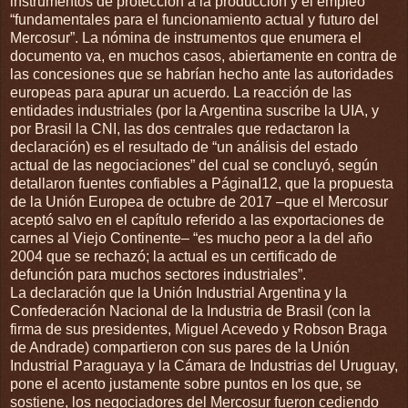
instrumentos de protección a la producción y el empleo
“fundamentales para el funcionamiento actual y futuro del
Mercosur”. La nómina de instrumentos que enumera el
documento va, en muchos casos, abiertamente en contra de
las concesiones que se habrían hecho ante las autoridades
europeas para apurar un acuerdo. La reacción de las
entidades industriales (por la Argentina suscribe la UIA, y
por Brasil la CNI, las dos centrales que redactaron la
declaración) es el resultado de “un análisis del estado
actual de las negociaciones” del cual se concluyó, según
detallaron fuentes confiables a PáginaI12, que la propuesta
de la Unión Europea de octubre de 2017 –que el Mercosur
aceptó salvo en el capítulo referido a las exportaciones de
carnes al Viejo Continente– “es mucho peor a la del año
2004 que se rechazó; la actual es un certificado de
defunción para muchos sectores industriales”.
La declaración que la Unión Industrial Argentina y la
Confederación Nacional de la Industria de Brasil (con la
firma de sus presidentes, Miguel Acevedo y Robson Braga
de Andrade) compartieron con sus pares de la Unión
Industrial Paraguaya y la Cámara de Industrias del Uruguay,
pone el acento justamente sobre puntos en los que, se
sostiene, los negociadores del Mercosur fueron cediendo