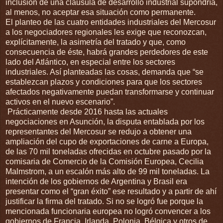
inclusión de una cláusula de desarrollo industrial supondría,
al menos, no aceptar esa situación como permanente.
El planteo de las cuatro entidades industriales del Mercosur
a los negociadores regionales les exige que reconozcan,
explícitamente, la asimetría del tratado y que, como
consecuencia de éste, habrá grandes perdedores de este
lado del Atlántico, en especial entre los sectores
industriales. Así planteadas las cosas, demanda que “se
establezcan plazos y condiciones para que los sectores
afectados negativamente puedan transformarse y continuar
activos en el nuevo escenario”.
Prácticamente desde 2016 hasta las actuales
negociaciones en Asunción, la disputa entablada por los
representantes del Mercosur se redujo a obtener una
ampliación del cupo de exportaciones de carne a Europa,
de las 70 mil toneladas ofrecidas en octubre pasado por la
comisaria de Comercio de la Comisión Europea, Cecilia
Malmstrom, a un escalón más alto de 99 mil toneladas. La
intención de los gobiernos de Argentina y Brasil era
presentar como el “gran éxito” ese resultado y a partir de ahí
justificar la firma del tratado. Si no se logró fue porque la
mencionada funcionaria europea no logró convencer a los
gobiernos de Francia, Irlanda, Polonia, Bélgica y otros de