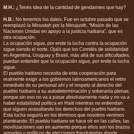
M.H.:
¿Tenés idea de la cantidad de gendarmes que hay?
H.B.:
No tenemos los datos. Fue en octubre pasado que se
reemplazó la Minustah por la Minujusth, “Misión de las
Naciones Unidas en apoyo a la justicia haitiana”, que es
otra ocupación.
La ocupación sigue, por ende la lucha contra la ocupación
sigue siendo el norte. Ojalá que los Comités de solidaridad
en Argentina, Uruguay y Brasil, más allá de sus dificultades,
puedan entender que la ocupación sigue, por ende la lucha
sigue.
El pueblo haitiano necesita de esta cooperación para
realmente exigir a los gobiernos latinoamericanos el retiro
inmediato de su personal ahí y el respeto al derecho del
pueblo haitiano a su autodeterminación y soberanía plenas,
porque sin eso no va a pasar absolutamente nada y no va a
haber estabilidad política en Haití mientras no entiendan
que siguen avasallando los derechos del pueblo haitiano.
Esta lucha seguirá en los términos que nosotros venimos
planteando. El pueblo haitiano se hace oír en las calles, las
movilizaciones van en aumento porque ellos son los brazos
armados y políticos de elecciones fraudulentas donde