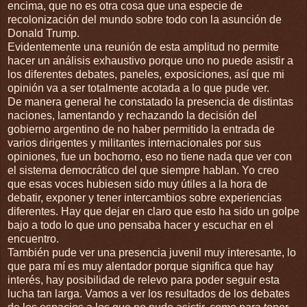
encima, que no es otra cosa que una especie de
recolonización del mundo sobre todo con la asunción de
Donald Trump.
Evidentemente una reunión de esta amplitud no permite
hacer un análisis exhaustivo porque uno no puede asistir a
los diferentes debates, paneles, exposiciones, así que mi
opinión va a ser totalmente acotada a lo que pude ver.
De manera general he constatado la presencia de distintas
naciones, lamentando y rechazando la decisión del
gobierno argentino de no haber permitido la entrada de
varios dirigentes y militantes internacionales por sus
opiniones, fue un bochorno, eso no tiene nada que ver con
el sistema democrático del que siempre hablan. Yo creo
que esas voces hubiesen sido muy útiles a la hora de
debatir, exponer y tener intercambios sobre experiencias
diferentes. Hay que dejar en claro que esto ha sido un golpe
bajo a todo lo que uno pensaba hacer y escuchar en el
encuentro.
También pude ver una presencia juvenil muy interesante, lo
que para mí es muy alentador porque significa que hay
interés, hay posibilidad de relevo para poder seguir esta
lucha tan larga. Vamos a ver los resultados de los debates