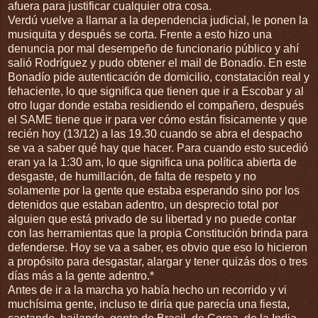
afuera para justificar cualquier otra cosa.
Verdú vuelve a llamar a la dependencia judicial, le ponen la
musiquita y después se corta. Frente a esto hizo una
denuncia por mal desempeño de funcionario público y ahí
salió Rodríguez y pudo obtener el mail de Bonadío. En este
Bonadío pide autenticación de domicilio, constatación real y
fehaciente, lo que significa que tienen que ir a Escobar y al
otro lugar donde estaba residiendo el compañero, después
el SAME tiene que ir para ver cómo están físicamente y que
recién hoy (13/12) a las 19.30 cuando se abra el despacho
se va a saber qué hay que hacer. Para cuando esto sucedió
eran ya la 1:30 am, lo que significa una política abierta de
desgaste, de humillación, de falta de respeto y no
solamente por la gente que estaba esperando sino por los
detenidos que estaban adentro, un desprecio total por
alguien que está privado de su libertad y no puede contar
con las herramientas que la propia Constitución brinda para
defenderse. Hoy se va a saber, es obvio que eso lo hicieron
a propósito para desgastar, alargar y tener quizás dos o tres
días más a la gente adentro.*
Antes de ir a la marcha yo había hecho un recorrido y vi
muchísima gente, incluso te diría que parecía una fiesta,