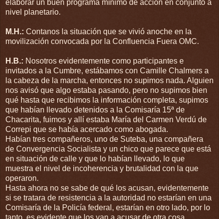
elaborar un buen programa mínimo de acción en conjunto a
nivel planetario.
M.H.:
Contanos la situación que se vivió anoche en la
movilización convocada por la Confluencia Fuera OMC.
H.B.:
Nosotros evidentemente como participantes e
invitados a la Cumbre, estábamos con Camille Chalmers a
la cabeza de la marcha, entonces no supimos nada. Alguien
nos avisó que algo estaba pasando, pero no supimos bien
qué hasta que recibimos la información completa, supimos
que habían llevado detenidos a la Comisaría 15ª de
Chacarita, fuimos y allí estaba María del Carmen Verdú de
Correpi que se había acercado como abogada.
Habían tres compañeros, uno de Suteba, una compañera
de Convergencia Socialista y un chico que parece que está
en situación de calle y que lo habían llevado, lo que
muestra el nivel de incoherencia y brutalidad con la que
operaron.
Hasta ahora no se sabe de qué los acusan, evidentemente
si se tratara de resistencia a la autoridad no estarían en una
Comisaría de la Policía federal, estarían en otro lado, por lo
tanto, es evidente que los van a acusar de otra cosa.