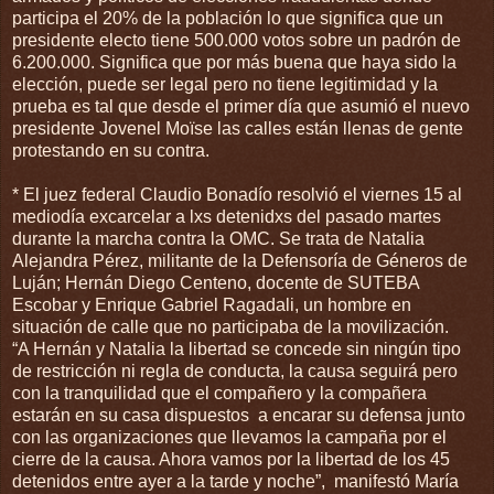
participa el 20% de la población lo que significa que un
presidente electo tiene 500.000 votos sobre un padrón de
6.200.000. Significa que por más buena que haya sido la
elección, puede ser legal pero no tiene legitimidad y la
prueba es tal que desde el primer día que asumió el nuevo
presidente Jovenel Moïse las calles están llenas de gente
protestando en su contra.
* El juez federal Claudio Bonadío resolvió el viernes 15 al
mediodía excarcelar a lxs detenidxs del pasado martes
durante la marcha contra la OMC. Se trata de Natalia
Alejandra Pérez, militante de la Defensoría de Géneros de
Luján; Hernán Diego Centeno, docente de SUTEBA
Escobar y Enrique Gabriel Ragadali, un hombre en
situación de calle que no participaba de la movilización.
“A Hernán y Natalia la libertad se concede sin ningún tipo
de restricción ni regla de conducta, la causa seguirá pero
con la tranquilidad que el compañero y la compañera
estarán en su casa dispuestos a encarar su defensa junto
con las organizaciones que llevamos la campaña por el
cierre de la causa. Ahora vamos por la libertad de los 45
detenidos entre ayer a la tarde y noche”, manifestó María