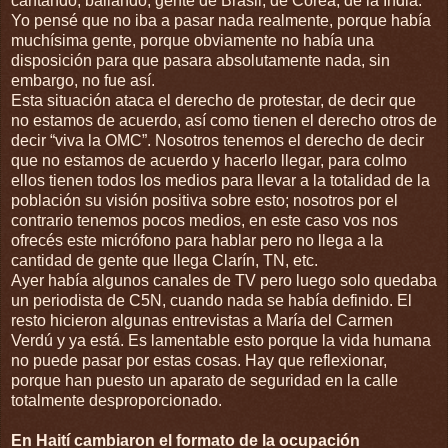
cantando, bailando, gente de Brasil, de Corea, de la India.
Yo pensé que no iba a pasar nada realmente, porque había
muchísima gente, porque obviamente no había una
disposición para que pasara absolutamente nada, sin
embargo, no fue así.
Esta situación ataca el derecho de protestar, de decir que
no estamos de acuerdo, así como tienen el derecho otros de
decir “viva la OMC”. Nosotros tenemos el derecho de decir
que no estamos de acuerdo y hacerlo llegar, para colmo
ellos tienen todos los medios para llevar a la totalidad de la
población su visión positiva sobre esto; nosotros por el
contrario tenemos pocos medios, en este caso vos nos
ofrecés este micrófono para hablar pero no llega a la
cantidad de gente que llega Clarín, TN, etc.
Ayer había algunos canales de TV pero luego solo quedaba
un periodista de C5N, cuando nada se había definido. El
resto hicieron algunas entrevistas a María del Carmen
Verdú y ya está. Es lamentable esto porque la vida humana
no puede pasar por estas cosas. Hay que reflexionar,
porque han puesto un aparato de seguridad en la calle
totalmente desproporcionado.
En Haití cambiaron el formato de la ocupación