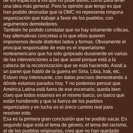
de los espacios a los que no pude asistir, como para tener
una idea más general. Pero la opinión que tengo es que
han podido desnudar que la OMC no representa ninguna
organización que trabaje a favor de los pueblos, con
argumentos demoledores.
También he podido constatar que no hay solamente críticas,
hay alternativas concretas a lo que ellos quieren
imponernos desde distintos lados y formas. Obviamente el
principal responsable de esto es el imperialismo
norteamericano que ha sido golpeado duramente en varias
de las intervenciones a las que asistí porque está a la
cabeza de la recolonización que se está haciendo. Asistí a
un panel que habló de la guerra en Siria, Libia, Irak, etc.
Estuvo muy interesante, con datos precisos demostrando a
dónde estamos parados hoy. Y no podemos pensar que
América Latina está fuera de ese escenario, queda bien
claro que todos estamos en el mismo barco, un barco que
están hundiendo y que la fuerza de los pueblos
organizados y en lucha es el único camino real para
resolver esto.
Esa es la primera gran conclusión que he podido sacar. En
segundo lugar está el tema de género, el tema del racismo,
el de los pueblos originarios, creo que no han quedado