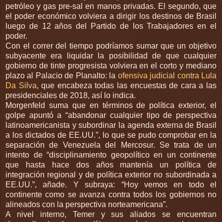
petróleo y gas pre-sal en manos privadas. El segundo, que
el poder económico volviera a dirigir los destinos de Brasil
luego de 12 años del Partido de los Trabajadores en el
poder.
Con el correr del tiempo podríamos sumar que un objetivo
subyacente era liquidar la posibilidad de que cualquier
gobierno de tinte progresista volviera en el corto y mediano
plazo al Palacio de Planalto: la
ofensiva judicial contra Lula
Da Silva
, que encabeza todas las encuestas de cara a las
presidenciales de 2018, así lo indica.
Morgenfeld suma que en términos de política exterior, el
golpe apuntó a “abandonar cualquier tipo de perspectiva
latinoamericanista y subordinar la agenda externa de Brasil
a los dictados de EE.UU.”, lo que se pudo comprobar en la
separación de Venezuela del Mercosur. Se trata de un
intento de “disciplinamiento geopolítico en un continente
que hasta hace dos años mantenía un política de
integración regional y de política exterior no subordinada a
EE.UU.”, añade. Y subraya: “Hoy vemos en todo el
continente como se avanza contra todos los gobiernos no
alineados con la perspectiva norteamericana”.
A nivel interno, Temer y sus aliados se encuentran