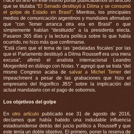
Hace un año en este mismo portal publicábamos un artículo
que se titulaba
“El Senado destituyó a Dilma y se consumó
el golpe de Estado en Brasil”
. Mientras, los principales
medios de comunicación argentinos y mundiales afirmaban
que “con Temer arranca otra era en Brasil” o que
simplemente habían “destituido” a la presidenta electa.
Pasaron 365 días y la lectura política sobre lo que había
ocurrido, no hizo más que confirmarse.
“Está claro que el tema de las ‘pedaladas fiscales’ por las
que el Parlamento destituyó a Dilma Rousseff era una mera
excusa”, afirmó el analista internacional Leandro
Morgenfeld en diálogo con
Notas
. Y agregó que se trata “del
mismo Congreso acaba de
salvar a Michel Temer
del
impeachment a pesar de las grabaciones que hizo el
empresario del frigorífico JBS” sobre la implicación del
actual mandatario con el pago de sobornos.
Los objetivos del golpe
En
otro artículo
publicado ese 31 de agosto de 2016,
decíamos que había habido una indudable influencia
estadounidense detrás del juicio político a Rousseff y que
este tenía un doble objetivo. El primero, poner la reserva de