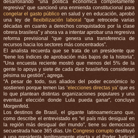
desarrollando “una política económica completamente
regresiva” que sancionó una enmienda constitucional para
congelar el gasto público
en salud y en educación, aprobó
una ley de
flexibilización laboral
“que retrocede varias
décadas en cuanto a derechos conquistados por la clase
obrera brasilera” y ahora va a intentar aprobar una regresiva
reforma previsional “que genera una transferencia de
recursos hacia los sectores más concentrados”.
El analista recuerda que se trata de un presidente que
“tiene los índices de aprobación más bajos de la historia”.
“Una encuesta reciente mostró que menos del 5% de la
gente lo apoya y siete de cada diez brasileños consideran
pésima su gestión”, agrega.
“A pesar de todo, sus aliados del poder económico lo
sostienen porque temen las ‘
elecciones directas ya
’ que es
lo que plantean distintas organizaciones populares y una
eventual elección donde Lula pueda ganar”, concluye
Morgenfeld.
Los destinos de Brasil, el gigante latinoamericano que,
como describe el entrevistado es “el país más desigual en
la región más desigual del mundo”, tiene su democracia
secuestrada hace 365 días. Un
Congreso corrupto
destituyó
a una presidenta legítimamente electa y el Poder Judicial