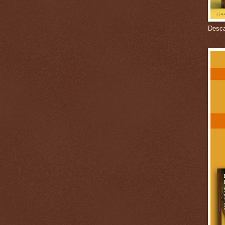
Descar