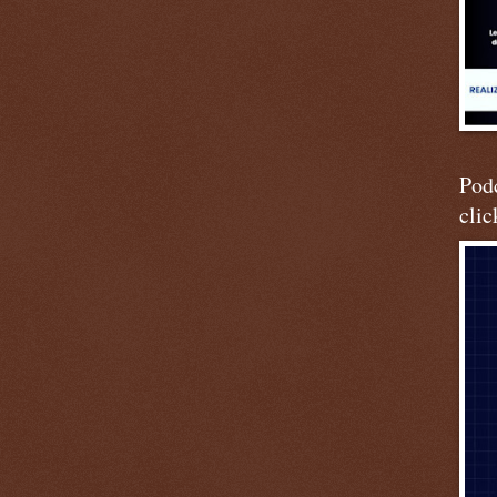
Podc
clic