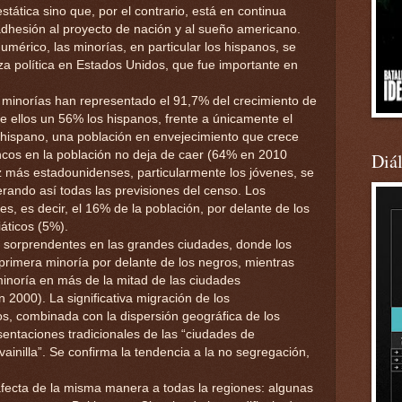
 estática sino que, por el contrario, está en continua
adhesión al proyecto de nación y al sueño americano.
mérico, las minorías, en particular los hispanos, se
a política en Estados Unidos, que fue importante en
as minorías han representado el 91,7% del crecimiento de
e ellos un 56% los hispanos, frente a únicamente el
 hispano, una población en envejecimiento que crece
ncos en la población no deja de caer (64% en 2010
Diá
z más estadounidenses, particularmente los jóvenes, se
rando así todas las previsiones del censo. Los
s, es decir, el 16% de la población, por delante de los
áticos (5%).
 sorprendentes en las grandes ciudades, donde los
primera minoría por delante de los negros, mientras
minoría en más de la mitad de las ciudades
 2000). La significativa migración de los
s, combinada con la dispersión geográfica de los
sentaciones tradicionales de las “ciudades de
vainilla”. Se confirma la tendencia a la no segregación,
ecta de la misma manera a todas la regiones: algunas