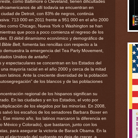
oreste, como Baltimore o Cleveland, tienen dificultades
s afroamericanos de allí todavía se encuentran en
 ciudad de Detroit, con 83% de negros, continúa
siva: 713 000 en 2011 frente a 951 000 en el año 2000
ades como Chicago, Nueva York o Washington se han
 mientras que poco a poco comienza el regreso de los
dades. El débil dinamismo económico y demográfico de
l
Bible Belt
, fomenta las rencillas con respecto a la
omo demuestra la emergencia del Tea Party Movement,
Estados Unidos de antaño”.
 y espectaculares se concentran en los Estados del
r una mayoría racial en el año 2000 y cerca de la mitad
on latinos. Ante la creciente diversidad de la población
utosegregación” de los blancos y de las poblaciones
ncentración regional de los hispanos significan su
ado. En las ciudades y en los Estados, el voto por
ultiplicación de los elegidos por las minorías. En 2008,
os salvó los escaños de los senadores Barbara Boxer en
. Ese mismo año, los latinos marcaron la diferencia en
o México y Colorado), que bastaron, junto con los
tas, para asegurar la victoria de Barack Obama. En la
s en el electorado del sudoeste no deja de crecer, a