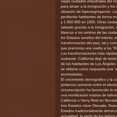
viejas ciudades industriales del n
para atraer a la inmigración y lo
situación de hipersegregación. La
perdiendo habitantes de forma ma
y 1 850 000 en 1950. Otras ciud
salvado gracias a la inmigración,
blancos a los centros de las ciu
los Estados sureños del interior, e
transformación del país, tal y c
que preconiza una vuelta a los “
Las transformaciones más rápidas
sudoeste. California dejó de tene
de los habitantes de Los Ángeles s
se obtiene como respuesta una “a
acomodadas.
El crecimiento demográfico y la co
poderoso aumento entre el elector
circunscripción ha favorecido la m
una movilización masiva de latin
California o Harry Reid en Nevada
tres Estados clave (Nevada, Nuev
Estados tradicionalmente demócra
actualidad, la parte de los latino