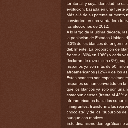
territorial, y cuya identidad no es
evolución, basada en una fuerte 
Más allá de su potente aumento nu
convierten en una verdadera fuerz
las elecciones de 2012.
A lo largo de la última década, l
la población de Estados Unidos, d
8,3% de los blancos de origen no
débilmente. La proporción de bla
frente al 80% en 1980) y cada ve
declaran de raza mixta (3%), supe
hispanos ya son más de 50 millone
afroamericanos (12%) y de los asi
Estos avances son especialmente
hispanos se han convertido en la 
que los blancos ya sólo son una 
estadounidenses (frente al 43% en
afroamericanos hacia los suburbio
inmigrantes, transforma las repre
chocolate” y de los “suburbios de 
aunque con matices.
Este dinamismo demográfico no af