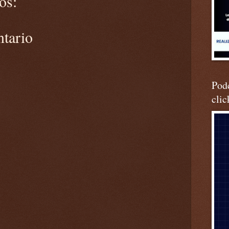
os:
ntario
Podc
clic