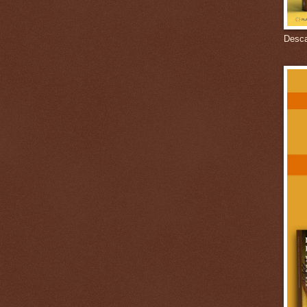
Descar