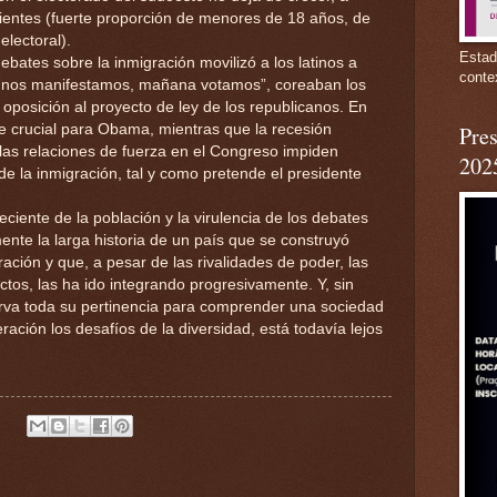
ientes (fuerte proporción de menores de 18 años, de
electoral).
Estad
debates sobre la inmigración movilizó a los latinos a
conte
 nos manifestamos, mañana votamos”, coreaban los
 oposición al proyecto de ley de los republicanos. En
fue crucial para Obama, mientras que la recesión
Pres
las relaciones de fuerza en el Congreso impiden
202
de la inmigración, tal y como pretende el presidente
reciente de la población y la virulencia de los debates
mente la larga historia de un país que se construyó
ación y que, a pesar de las rivalidades de poder, las
ictos, las ha ido integrando progresivamente. Y, sin
erva toda su pertinencia para comprender una sociedad
ación los desafíos de la diversidad, está todavía lejos