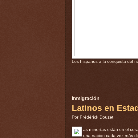
Los hispanos a la conquista del n
Inmigración
Latinos en Esta
Por Frédérick Douzet
as minorías están en el cor
una nación cada vez más di