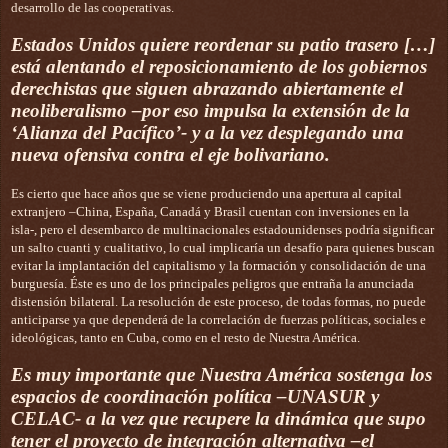
desarrollo de las cooperativas.
Estados Unidos quiere reordenar su patio trasero […]
está alentando el reposicionamiento de los gobiernos
derechistas que siguen abrazando abiertamente el
neoliberalismo –por eso impulsa la extensión de la
‘Alianza del Pacífico’- y a la vez desplegando una
nueva ofensiva contra el eje bolivariano.
Es cierto que hace años que se viene produciendo una apertura al capital
extranjero –China, España, Canadá y Brasil cuentan con inversiones en la
isla-, pero el desembarco de multinacionales estadounidenses podría significar
un salto cuanti y cualitativo, lo cual implicaría un desafío para quienes buscan
evitar la implantación del capitalismo y la formación y consolidación de una
burguesía. Éste es uno de los principales peligros que entraña la anunciada
distensión bilateral. La resolución de este proceso, de todas formas, no puede
anticiparse ya que dependerá de la correlación de fuerzas políticas, sociales e
ideológicas, tanto en Cuba, como en el resto de Nuestra América.
Es muy importante que Nuestra América sostenga los
espacios de coordinación política –UNASUR y
CELAC- a la vez que recupere la dinámica que supo
tener el proyecto de integración alternativa –el