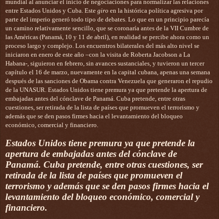
mundial al anunciar el inicio de negociaciones para normalizar las relaciones
entre Estados Unidos y Cuba. Este
giro
en la histórica política agresiva por
parte del imperio generó todo tipo de debates. Lo que en un principio parecía
un camino relativamente sencillo, que se coronaría antes de la VII Cumbre de
las Américas (Panamá, 10 y 11 de abril), en realidad se percibe ahora como un
proceso largo y complejo. Los encuentros bilaterales del más alto nivel se
iniciaron en enero de este año –con la visita de Roberta Jacobson a La
Habana-, siguieron en febrero, sin avances sustanciales, y tuvieron un tercer
capítulo el 16 de marzo, nuevamente en la capital cubana, apenas una semana
después de las sanciones de Obama contra Venezuela que generaron el repudio
de la UNASUR. Estados Unidos tiene premura ya que pretende la apertura de
embajadas antes del cónclave de Panamá. Cuba pretende, entre otras
cuestiones, ser retirada de la lista de países que promueven el terrorismo y
además que se den pasos firmes hacia el levantamiento del bloqueo
económico, comercial y financiero.
Estados Unidos tiene premura ya que pretende la
apertura de embajadas antes del cónclave de
Panamá. Cuba pretende, entre otras cuestiones, ser
retirada de la lista de países que promueven el
terrorismo y además que se den pasos firmes hacia el
levantamiento del bloqueo económico, comercial y
financiero.