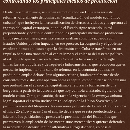
controlando los principales medios de producción
Desde hace cuatro años, se vienen introduciendo en Cuba una serie de
reformas, oficialmente denominadas “actualización del modelo económico
cubano”, que incluyen la mercantilización de ciertas ctividades y la apertura al
ingreso del capital extranjero, aunque el Estado sigue teniendo un rol
preponderante y continúa controlando los principales medios de producción.
En los próximos meses, será interesante analizar cómo los acuerdos con
Estados Unidos pueden impactar en ese proceso. La burguesía y el gobierno
estadounidenses apuestan a que la distensión con Cuba se transforme en un
impulso hacia una transición al capitalismo y el colapso del sistema político,
al estilo de lo que ocurrió en la Unión Soviética hace un cuarto de siglo.
En las fuerzas populares y de izquierda latinoamericana, que reconocen que es
necesario implementar una serie de reformas en la economía cubana, se
produjo un amplio debate. Para algunos críticos, fundamentalmente desde
corrientes trotskistas, esta apertura hacia el capital estadounidense no hará más
que profundizar el avance del capitalismo y reforzar la formación de una
burguesía, a partir de la burocracia que hoy controla el Estado, siguiendo el
modelo chino. Otros, en cambio, destacan la vigencia de la
epopeya cubana
–
logró soportar el asedio incluso tras el colapso de la Unión Soviética y la
profundización del bloqueo y las sanciones por parte de Estados Unidos en los
últimos 25 años- y acentúan el amplio debate que se está produciendo en la
isla entre los partidarios de preservar la preeminencia del Estado, los que
promueven la ampliación de los mecanismos mercantiles y quienes defienden
la necesidad de desarrollar una alternativa autogestionaria, en base al