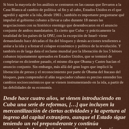
Si bien la mayoría de los análisis se centraron en las causas que llevaron a la
Casa Blanca al cambio de política -al fin y al cabo, Estados Unidos es el que
agredió y agrede a la isla, desde 1961-, también es importante preguntarse qué
impulsó al gobierno cubano a llevar a cabo durante 18 meses las
negociaciones con su histórico enemigo que desembocaron en el anuncio
conjunto de ambos mandatarios. Es cierto que Cuba –y prácticamente la
totalidad de los países de la ONU, con la excepción de Israel- viene
demandando hace décadas el fin del bloqueo y demás acciones tendientes a
aislar a la isla y a forzar el colapso económico y político de la revolución. Y
también es de larga data el reclamo mundial por la liberación de los 5 héroes
cubanos injustamente apresados en Estados Unidos, que se terminó de
completar en diciembre pasado, el mismo día que Obama y Castro hacían el
anuncio conjunto. Sin embargo, más allá del gran logro que implicó la
liberación de presos y el reconocimiento por parte de Obama del fracaso del
bloqueo, para comprender el afán negociador cubano es preciso entender los
cambios socioeconómicos que se vienen instrumentando en la isla, a partir de
las debilidades de su economía.
Desde hace cuatro años, se vienen introduciendo en
Cuba una serie de reformas, […] que incluyen la
mercantilización de ciertas actividades y la apertura al
ingreso del capital extranjero, aunque el Estado sigue
teniendo un rol preponderante y continúa