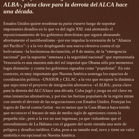
ALBA-, pieza clave para la derrota del ALCA hace
una década.
Estados Unidos quiere reordenar su
patio trasero
luego de soportar
importantes desafíos en lo que va del siglo XXI: está alentando el
reposicionamiento de los gobiernos derechistas que siguen abrazando
abiertamente el neoliberalismo –por eso impulsa la extensión de la “Alianza
del Pacífico”- y a la vez desplegando una nueva ofensiva contra el eje
bolivariano –la bochornosa declaración, el 9 de marzo, de la “emergencia
nacional” por la supuesta “amenaza a la seguridad nacional” que representaría
Venezuela es una muestra más del rol imperial que Obama sólo por momentos
logra disimular- y contra los gobiernos signados como “populistas”. En este
contexto, es muy importante que Nuestra América sostenga los espacios de
coordinación política –UNASUR y CELAC- a la vez que recupere la dinámica
que supo tener el proyecto de integración alternativa –el ALBA-, pieza clave
para la derrota del ALCA hace una década. Cuba jugó y juega un rol clave en
estas instancias alternativas, y por eso las fuerzas populares de la región miran
con interés el devenir de las negociaciones con Estados Unidos. Festejan los
logros de David contra Goliat –no es menor que la Casa Blanca haya tenido
que reconocer el fracaso de más de medio siglo de agresiones contra la
pequeña isla-, pero a la vez no son ingenuas, ya que vislumbran que el
entendimiento de La Habana con el gigante del norte entraña una serie de
peligros y desafíos inéditos. Cuba, pese a su tamaño real, tuvo y tiene un valor
simbólico excepcional en Nuestra América.