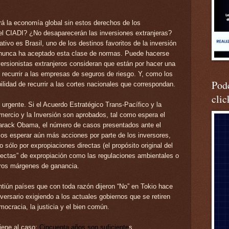
 la economía global sin estos derechos de los
 el CIADI?
¿No desaparecerán las inversiones extranjeras?
ativo es Brasil, uno de los destinos favoritos de la inversión
 nunca ha aceptado esta clase de normas. Puede hacerse
versionistas extranjeros consideran que están por hacer una
recurrir a las empresas de seguros de riesgo. Y, como los
Podc
bilidad de recurrir a las cortes nacionales que correspondan.
clic
 urgente. Si el
Acuerdo Estratégico Trans-Pacífico y la
mercio y la Inversión
son aprobados, tal como espera el
Barack Obama, el número de casos presentados ante el
s esperar aún más acciones por parte de los inversores,
sólo por expropiaciones directas (el propósito original del
rectas” de expropiación como las regulaciones ambientales o
uros márgenes de ganancia.
ntiún países que con toda razón dijeron “No” en Tokio hace
ersario exigiendo a los actuales gobiernos que se retiren
ocracia, la justicia y el bien común.
iene al caso:
Cincuenta años son suficiente
s.