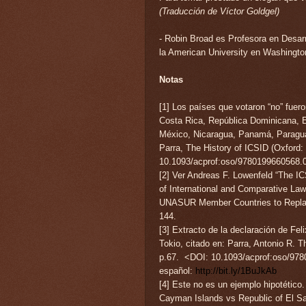
(Traducción de Víctor Goldgel)
- Robin Broad es Profesora en Desarro
la American University en Washingto
Notas
[1] Los países que votaron “no” fueron
Costa Rica, República Dominicana, E
México, Nicaragua, Panamá, Paragua
Parra, The History of ICSID (Oxford:
10.1093/acprof:oso/9780199660568.
[2] Ver Andreas F. Lowenfeld “The I
of International and Comparative Law,
UNASUR Member Countries to Replace 
144.
[3] Extracto de la declaración de Fe
Tokio, citado en: Parra, Antonio R. 
p.67.
<DOI: 10.1093/acprof:oso/97
español:
http://bit.ly/1BuJkAb
[4] Este no es un ejemplo hipotético.
Cayman Islands vs Republic of El Sa