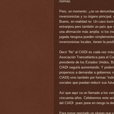
normas.
Pero, un momento: ¿no se derrumbará
inversionistas y su órgano principal,
Bueno, en realidad no.
Un caso ilustr
extranjera pero también un país que
una afirmación más amplia: si los in
jugada riesgosa pueden simplemente 
inversionistas locales, tienen la posi
Decir “No” al CIADI es cada vez más
Asociación Transatlántica para el Co
presidente de los Estados Unidos, 
CIADI seguirá aumentando. Y podemo
propensos a demandar a gobiernos no 
CIADI) sino también por formas “indi
sociales que puedan reducir sus fut
Así que aquí va un llamado a los vei
cincuenta años. Celebremos este aniv
del CIADI pues pone en riesgo la dem
Para tomar prestado un slogan que v