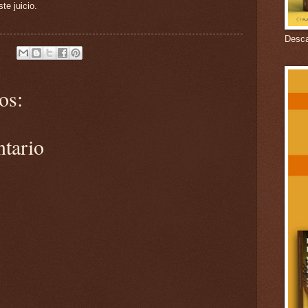
te juicio.
Descar
os:
ntario