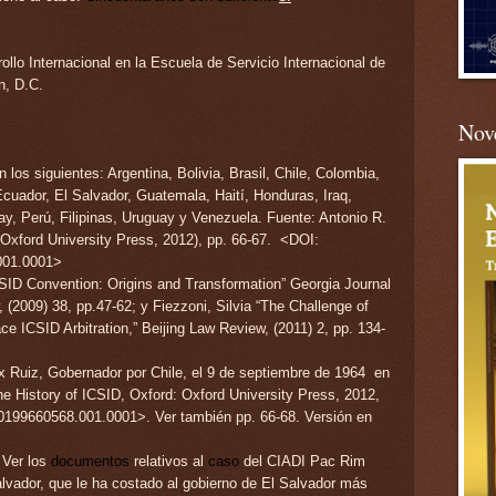
llo Internacional en la Escuela de Servicio Internacional de
n, D.C.
Nove
 los siguientes: Argentina, Bolivia, Brasil, Chile, Colombia,
cuador, El Salvador, Guatemala, Haití, Honduras, Iraq,
y, Perú, Filipinas, Uruguay y Venezuela.
Fuente: Antonio R.
 Oxford University Press, 2012), pp. 66-67. <DOI:
001.0001>
CSID Convention: Origins and Transformation” Georgia Journal
 (2009) 38, pp.47-62; y Fiezzoni, Silvia “The Challenge of
ICSID Arbitration,” Beijing Law Review, (2011) 2, pp. 134-
lix Ruiz, Gobernador por Chile, el 9 de septiembre de 1964 en
The History of ICSID, Oxford: Oxford University Press, 2012,
80199660568.001.0001>.
Ver también pp. 66-68. Versión en
 Ver los
documentos
relativos al
caso
del CIADI Pac Rim
lvador, que le ha costado al gobierno de El Salvador más