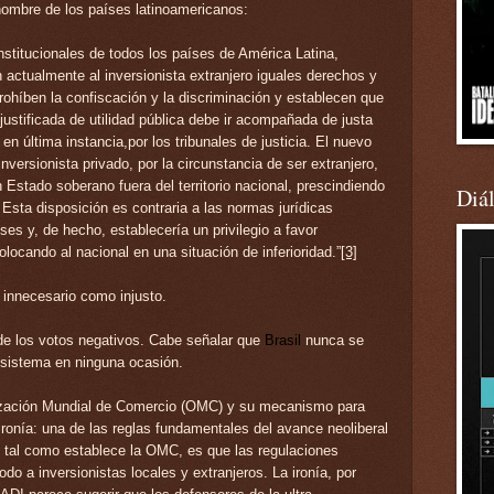
 nombre de los países latinoamericanos:
nstitucionales de todos los países de América Latina,
n actualmente al inversionista extranjero iguales derechos y
rohíben la confiscación y la
discriminación y establecen que
justificada de utilidad pública debe ir acompañada de justa
n última instancia,por los tribunales de justicia. El nuevo
nversionista privado, por la circunstancia de ser extranjero,
 Estado soberano fuera del territorio nacional, prescindiendo
Diá
.
Esta disposición es
contraria a las normas jurídicas
ses y, de hecho, establecería un privilegio a favor
colocando al nacional en una situación de inferioridad.”
[3]
 innecesario como injusto.
de los votos negativos. Cabe señalar que
Brasil
nunca se
 sistema en ninguna ocasión.
ización Mundial de Comercio (OMC) y su mecanismo para
 ironía: una de las reglas fundamentales del avance neoliberal
”, tal como establece la OMC, es que las regulaciones
o a inversionistas locales y extranjeros. La ironía, por