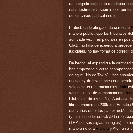
un abogado dispuesto a redactar una
esos testimonios sean leídos por lo
de los casos particulares.)
El destacado abogado de comercio
G
manera pública que los tribunales de
son cada vez más parciales en pos de
CIADI no falla de acuerdo a preceden
judiciales, no hay forma de corregir d
De hecho, al expandirse la cantidad 
han empezado a verse acompañadas p
de aquel “No de Tokio” – han abando
nueva ley de inversiones que permita
sólo a las cortes nacionales;
India
es
varios juicios de corporaciones;
Ind
bilaterales de inversión; Australia d
libre comercio de 2005 con Estados 
que varios de estos países están int
(y, así, el poder del CIADI) en el
Acue
(TPP por sus siglas en inglés)
. Lo m
manera notoria
Francia
y Alemania–, 