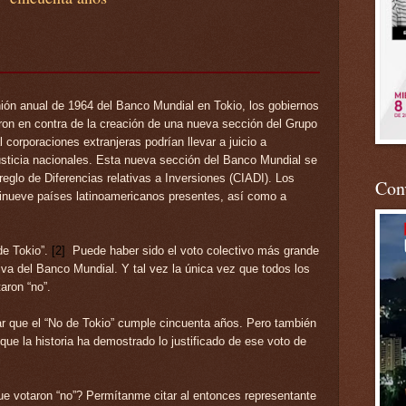
ión anual de 1964 del Banco Mundial en Tokio, los gobiernos
aron en contra de la creación de una nueva sección del Grupo
 corporaciones extranjeras podrían llevar a juicio a
usticia nacionales. Esta nueva sección del Banco Mundial se
reglo de Diferencias relativas a Inversiones
(CIADI)
. Los
Conv
ecinueve países latinoamericanos presentes, así como a
de Tokio”.
[2]
Puede haber sido el voto colectivo más grande
ativa del Banco Mundial. Y tal vez la única vez que todos los
aron “no”.
ar que el “No de Tokio” cumple cincuenta años. Pero también
que la historia ha demostrado lo justificado de ese voto de
ue votaron “no”? Permítanme citar al entonces representante