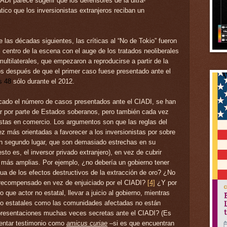
ADI parece sugerir que los defensores de la ultra-
tico que los inversionistas extranjeros reciban un
te las décadas siguientes, las críticas al “No de Tokio” fueron
 centro de la escena con el auge de los tratados neoliberales
ultilaterales, que empezaron a reproducirse a partir de la
s después de que el primer caso fuese presentado ante el
s 48
sólo durante el 2012
.
icado el número de casos presentados ante el CIADI, se han
ular por parte de Estados soberanos, pero también cada vez
stas en comercio. Los argumentos son que las reglas del
ez más orientadas a favorecer a los inversionistas por sobre
 en segundo lugar, que son demasiado estrechas en su
to es, el inversor privado extranjero), en vez de cubrir
 más amplias. Por ejemplo, ¿no debería un gobierno tener
a de los efectos destructivos de la extracción de oro? ¿No
 recompensado en vez de enjuiciado por el CIADI?
[4]
¿Y por
o que actor no estatal, llevar a juicio al gobierno, mientras
no estatales como las comunidades afectadas no están
 presentaciones muchas veces secretas ante el CIADI? (Es
sentar testimonio como
amicus curiae
–si es que encuentran