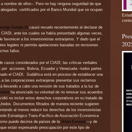
 a nombre de ellos–. Pero no hay ninguna seguridad de que
s abogados certificados por el Banco Mundial que se ocupan
Estad
conte
eorge Kahale III
causó revuelo recientemente al declarar de
l CIADI, ante los cuales se había presentado algunas veces,
Pres
 favorecer a los inversionistas extranjeros. Y dado que el
202
tes legales ni permite apelaciones basadas en revisiones
ichos fallos.
de casos considerados por el CIADI, las críticas verbales
or acciones. Bolivia, Ecuador y Venezuela –todos partes
nado el CIADI; Sudáfrica está en proceso de establecer una
 a las corporaciones extranjeras presentar sus reclamos
tá llevando a cabo una revisión de sus tratados a la luz de
onesia
ha anunciado su voluntad de no renovar sus acuerdos
ecidió no incluir estos derechos corporativos en su tratado de
Unidos. Documentos filtrados de manera reciente sugieren
entando al menos reducir los derechos de los inversionistas
rdo Estratégico Trans-Pacífico de Asociación Económica
ismo puede decirse de países de la
Unión Europea
—y de
que están expresando preocupación por este tipo de