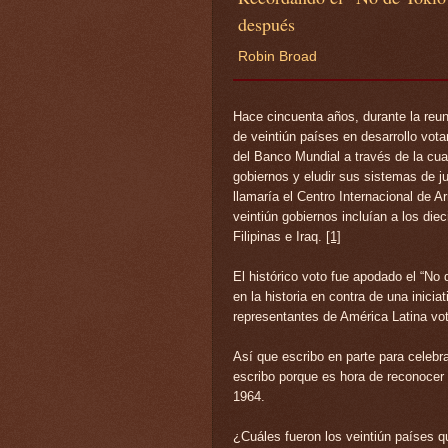
después
Robin Broad
Hace cincuenta años, durante la reun
de veintiún países en desarrollo vot
del Banco Mundial a través de la cual
gobiernos y eludir sus sistemas de j
llamaría el
Centro Internacional de Ar
veintiún gobiernos incluían a los di
Filipinas e Iraq.
[1]
El histórico voto fue apodado el “No 
en la historia en contra de una inici
representantes de América Latina vot
Así que escribo en parte para celebr
escribo porque es hora de reconocer 
1964.
¿Cuáles fueron los veintiún países q