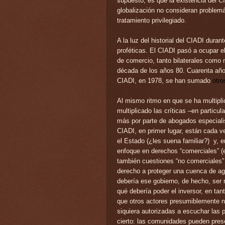
supuesto, es que la existencia del CI
globalización no consideran problemá
tratamiento privilegiado.
A la luz del historial del CIADI duran
proféticas. El CIADI pasó a ocupar el
de comercio, tanto bilaterales como m
década de los años 80. Cuarenta año
CIADI, en 1978, se han sumado
otro
Al mismo ritmo en que se ha multipl
multiplicado las críticas –en partic
más por parte de abogados especiali
CIADI, en primer lugar, están cada v
el Estado (¿les suena familiar?) y,
enfoque en derechos “comerciales” (es
también cuestiones “no comerciales”
derecho a proteger una cuenca de agu
debería ese gobierno, de hecho, ser
qué debería poder el inversor, en tant
que otros actores presumiblemente 
siquiera autorizadas a escuchar las
cierto: las comunidades pueden pre