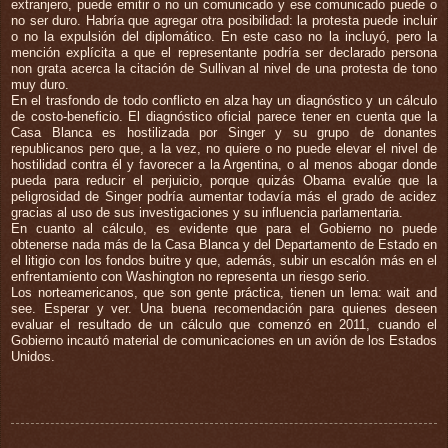
extranjero, puede emitir o no un comunicado y ese comunicado puede o
no ser duro. Habría que agregar otra posibilidad: la protesta puede incluir
o no la expulsión del diplomático. En este caso no la incluyó, pero la
mención explícita a que el representante podría ser declarado persona
non grata acerca la citación de Sullivan al nivel de una protesta de tono
muy duro.
En el trasfondo de todo conflicto en alza hay un diagnóstico y un cálculo
de costo-beneficio. El diagnóstico oficial parece tener en cuenta que la
Casa Blanca es hostilizada por Singer y su grupo de donantes
republicanos pero que, a la vez, no quiere o no puede elevar el nivel de
hostilidad contra él y favorecer a la Argentina, o al menos abogar donde
pueda para reducir el perjuicio, porque quizás Obama evalúe que la
peligrosidad de Singer podría aumentar todavía más el grado de acidez
gracias al uso de sus investigaciones y su influencia parlamentaria.
En cuanto al cálculo, es evidente que para el Gobierno no puede
obtenerse nada más de la Casa Blanca y del Departamento de Estado en
el litigio con los fondos buitre y que, además, subir un escalón más en el
enfrentamiento con Washington no representa un riesgo serio.
Los norteamericanos, que son gente práctica, tienen un lema: wait and
see. Esperar y ver. Una buena recomendación para quienes deseen
evaluar el resultado de un cálculo que comenzó en 2011, cuando el
Gobierno incautó material de comunicaciones en un avión de los Estados
Unidos.