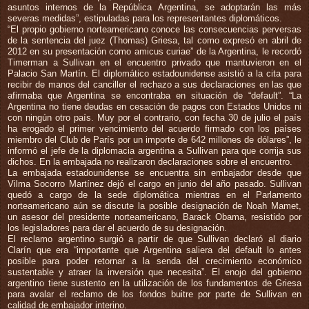
asuntos internos de la República Argentina, se adoptarán las más
severas medidas”, estipuladas para los representantes diplomáticos.
“El propio gobierno norteamericano conoce las consecuencias perversas
de la sentencia del juez (Thomas) Griesa, tal como expresó en abril de
2012 en su presentación como amicus curiae” de la Argentina, le recordó
Timerman a Sullivan en el encuentro privado que mantuvieron en el
Palacio San Martín. El diplomático estadounidense asistió a la cita para
recibir de manos del canciller el rechazo a sus declaraciones en las que
afirmaba que Argentina se encontraba en situación de “default”. “La
Argentina no tiene deudas en cesación de pagos con Estados Unidos ni
con ningún otro país. Muy por el contrario, con fecha 30 de julio el país
ha erogado el primer vencimiento del acuerdo firmado con los países
miembro del Club de París por un importe de 642 millones de dólares”, le
informó el jefe de la diplomacia argentina a Sullivan para que corrija sus
dichos. En la embajada no realizaron declaraciones sobre el encuentro.
La embajada estadounidense se encuentra sin embajador desde que
Vilma Socorro Martínez dejó el cargo en junio del año pasado. Sullivan
quedó a cargo de la sede diplomática mientras en el Parlamento
norteamericano aún se discute la posible designación de Noah Mamet,
un asesor del presidente norteamericano, Barack Obama, resistido por
los legisladores para dar el acuerdo de su designación.
El reclamo argentino surgió a partir de que Sullivan declaró al diario
Clarín que era “importante que Argentina saliera del default lo antes
posible para poder retornar a la senda del crecimiento económico
sustentable y atraer la inversión que necesita”. El enojo del gobierno
argentino tiene sustento en la utilización de los fundamentos de Griesa
para avalar el reclamo de los fondos buitre por parte de Sullivan en
calidad de embajador interino.