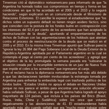
Timerman citó al diplomático norteamericano para informarlo de que “la
Argentina ha honrado todos sus compromisos en tiempo y forma en las
condiciones en que lo ha acordado en el 2005 y el 2010 y lo seguirá
haciendo”, según explicaron en un comunicado desde el Ministerio de
Relaciones Exteriores. El canciller le expresó al estadounidense que “los
dichos sobre un supuesto default no tienen ningún asidero fáctico, sino
que coinciden con la postura de los fondos buitre en contraposición con
los intereses del 92,4 por ciento de los acreedores que han aceptado la
reestructuración de la deuda”, apuntando al emparentamiento de los
dichos de Sullivan con las argumentaciones de los holdouts que atentan
contra el proceso de reestructuración de la deuda que se realizó en el
2005 y el 2010. En la misma línea Timerman apuntó que Sullivan parecía
“ignorar la ley 26.984 del Pago Soberano Local de la Deuda Exterior de la
República Argentina aprobada por el Parlamento argentino en la cual se
contempla el pago al ciento por ciento de los acreedores”, y agregó que
el objetivo de la ley promulgada la semana pasada era “subsanar la
situación creada por la incumplible sentencia de un juez de Nueva York
que impide el cobro a los acreedores” que ingresaron al canje.
Pero el reclamo hacia la diplomacia norteamericana fue más allá debido
a que las declaraciones también involucraban la estrategia tomada por
Argentina para enfrentar la embestida legal con trasfondo político de los
fondos buitre. “Estados Unidos no apoya el debate en Naciones Unidas
porque no nos parece el ámbito para encontrar una solución eficiente”,
había señalado Sullivan, a pesar de que Argentina había logrado el apoyo
mayoritario de 124 países, que incluía a los países del Brics (Brasil,
Rusia, India, China y Sudáfrica) sobre los once que votaron
negativamente y las abstenciones de 41. El estadounidense había
apuntado más alto cuando señaló que era “mucho mejor trabajar sobre