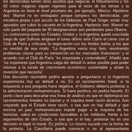
los demócratas tienen otros asuntos que negociar, el filibusterismo y los
60 votos mágicos siguen vigentes para el resto de los temas y la
Argentina no tiene el nivel prioritario de, por ejemplo, México. Hipótesis
dos: Mamet no es embajador porque tampoco los demócratas, por
iniciativa propia o por acción de los lobbistas de Paul Singer, están muy
apurados por cubrir la vacante en la Argentina. Hipótesis tres: Mamet es
sólo parte del paquete de 40 designaciones aún pendientes para Obama.
La controversia entre los Estados Unidos y la Argentina quedó suscitada
luego de que Sullivan elogiase el lunes último ante Clarín el cierre con el
Club de París y criticase la negociación con los fondos buitre, a los que
no nombró de ese modo. “La Argentina venía muy bien, resolviendo
problemas claves para su reinserción en los mercados financieros” y el
acuerdo con el Club de París “es importante y contundente”. Añadió que
“es importante que Argentina salga del default lo antes posible para poder
retornar a la senda de crecimiento económico sustentable y atraer la
inversión que necesita”.
Una discusión razonable podría apuntar a preguntarse si la Argentina
experimenta hoy un default o no. En un razonamiento lineal, si la
respuesta a esa pregunta fuera negativa, el Gobierno debería protestar a
la administración norteamericana. Si fuera positiva, no podría hacerlo. El
punto clave para descartar esa línea de análisis es que en diplomacia los
razonamientos lineales no bastan y ni siquiera tener razón alcanza. Aun
creyendo que el Estado tiene razón, o sea que no hay default y que
encima un juez norteamericano impide pagar a la mayoría de los
bonistas, salvo en condiciones favorables a los holdouts, frente a los
argumentos de otro Estado, o sea que sí lo hay, protestar no es una
decisión ni legal ni moral. Es política. Lo mismo sucede con la forma de
la protesta. La Cancillería puede convocar o no al representante