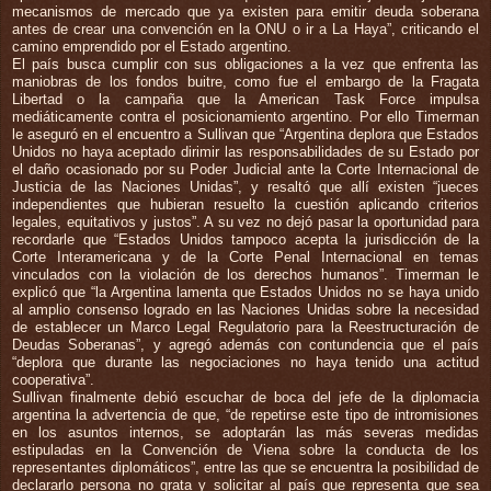
mecanismos de mercado que ya existen para emitir deuda soberana
antes de crear una convención en la ONU o ir a La Haya”, criticando el
camino emprendido por el Estado argentino.
El país busca cumplir con sus obligaciones a la vez que enfrenta las
maniobras de los fondos buitre, como fue el embargo de la Fragata
Libertad o la campaña que la American Task Force impulsa
mediáticamente contra el posicionamiento argentino. Por ello Timerman
le aseguró en el encuentro a Sullivan que “Argentina deplora que Estados
Unidos no haya aceptado dirimir las responsabilidades de su Estado por
el daño ocasionado por su Poder Judicial ante la Corte Internacional de
Justicia de las Naciones Unidas”, y resaltó que allí existen “jueces
independientes que hubieran resuelto la cuestión aplicando criterios
legales, equitativos y justos”. A su vez no dejó pasar la oportunidad para
recordarle que “Estados Unidos tampoco acepta la jurisdicción de la
Corte Interamericana y de la Corte Penal Internacional en temas
vinculados con la violación de los derechos humanos”. Timerman le
explicó que “la Argentina lamenta que Estados Unidos no se haya unido
al amplio consenso logrado en las Naciones Unidas sobre la necesidad
de establecer un Marco Legal Regulatorio para la Reestructuración de
Deudas Soberanas”, y agregó además con contundencia que el país
“deplora que durante las negociaciones no haya tenido una actitud
cooperativa”.
Sullivan finalmente debió escuchar de boca del jefe de la diplomacia
argentina la advertencia de que, “de repetirse este tipo de intromisiones
en los asuntos internos, se adoptarán las más severas medidas
estipuladas en la Convención de Viena sobre la conducta de los
representantes diplomáticos”, entre las que se encuentra la posibilidad de
declararlo persona no grata y solicitar al país que representa que sea