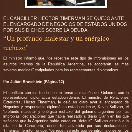
EL CANCILLER HECTOR TIMERMAN SE QUEJO ANTE
EL ENCARGADO DE NEGOCIOS DE ESTADOS UNIDOS
POR SUS DICHOS SOBRE LA DEUDA
“Un profundo malestar y un enérgico
rechazo”
El ministro informó que, “de repetirse este tipo de intromisiones en los
asuntos internos de la República Argentina, se adoptarán las más
severas medidas” estipuladas para los representantes diplomáticos.
Por
Julián Bruschtein (Página/12)
El conflicto con los fondos buitre tensó la relación del Gobierno con la
representación diplomática estadounidense. El ministro de Relaciones
Exteriores, Héctor Timerman, le dejó en claro ayer al encargado de
Negocios y responsable diplomático estadounidense, Kevin Sullivan, el
“profundo malestar y enérgico rechazo del gobierno argentino por las
impropias” declaraciones que había realizado al diario Clarín en las que
señalaba que la Argentina había caído en “default”. Sullivan asistió a la
cita en la Cancillería, donde fue advertido por sus declaraciones.
Timerman le informó que, “de repetirse este tipo de intromisiones en los