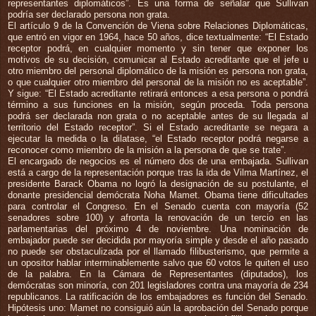
representantes diplomáticos”. Es una forma de señalar que Sullivan
podría ser declarado persona non grata.
El artículo 9 de la Convención de Viena sobre Relaciones Diplomáticas,
que entró en vigor en 1964, hace 50 años, dice textualmente: “El Estado
receptor podrá, en cualquier momento y sin tener que exponer los
motivos de su decisión, comunicar al Estado acreditante que el jefe u
otro miembro del personal diplomático de la misión es persona non grata,
o que cualquier otro miembro del personal de la misión no es aceptable”.
Y sigue: “El Estado acreditante retirará entonces a esa persona o pondrá
término a sus funciones en la misión, según proceda. Toda persona
podrá ser declarada non grata o no aceptable antes de su llegada al
territorio del Estado receptor”. Si el Estado acreditante se negara a
ejecutar la medida o la dilatase, “el Estado receptor podrá negarse a
reconocer como miembro de la misión a la persona de que se trate”.
El encargado de negocios es el número dos de una embajada. Sullivan
está a cargo de la representación porque tras la ida de Vilma Martínez, el
presidente Barack Obama no logró la designación de su postulante, el
donante presidencial demócrata Noha Mamet. Obama tiene dificultades
para controlar el Congreso. En el Senado cuenta con mayoría (52
senadores sobre 100) y afronta la renovación de un tercio en las
parlamentarias del próximo 4 de noviembre. Una nominación de
embajador puede ser decidida por mayoría simple y desde el año pasado
no puede ser obstaculizada por el llamado filibusterismo, que permite a
un opositor hablar interminablemente salvo que 60 votos le quiten el uso
de la palabra. En la Cámara de Representantes (diputados), los
demócratas son minoría, con 201 legisladores contra una mayoría de 234
republicanos. La ratificación de los embajadores es función del Senado.
Hipótesis uno: Mamet no consiguió aún la aprobación del Senado porque