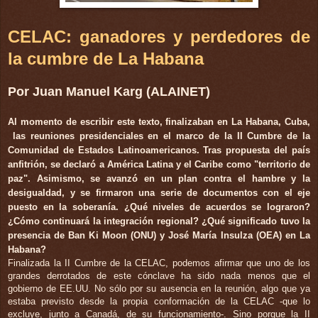
CELAC: ganadores y perdedores de
la cumbre de La Habana
Por Juan Manuel Karg (ALAINET)
Al momento de escribir este texto, finalizaban en La Habana, Cuba,
las reuniones presidenciales en el marco de la II Cumbre de la
Comunidad de Estados Latinoamericanos. Tras propuesta del país
anfitrión, se declaró a América Latina y el Caribe como "territorio de
paz". Asimismo, se avanzó en un plan contra el hambre y la
desigualdad, y se firmaron una serie de documentos con el eje
puesto en la soberanía. ¿Qué niveles de acuerdos se lograron?
¿Cómo continuará la integración regional? ¿Qué significado tuvo la
presencia de Ban Ki Moon (ONU) y José María Insulza (OEA) en La
Habana?
Finalizada la II Cumbre de la CELAC, podemos afirmar que uno de los
grandes derrotados de este cónclave ha sido nada menos que el
gobierno de EE.UU. No sólo por su ausencia en la reunión, algo que ya
estaba previsto desde la propia conformación de la CELAC -que lo
excluye, junto a Canadá, de su funcionamiento-. Sino porque la II