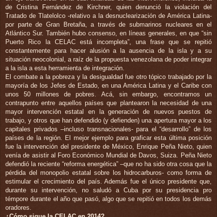
de Cristina Fernández de Kirchner, quien denunció la violación del
Tratado de Tlatelolco -relativo a la desnuclearización de América Latina-
por parte de Gran Bretaña, a través de submarinos nucleares en el
Atlántico Sur. También hubo consenso, en líneas generales, en que “sin
Puerto Rico la CELAC está incompleta”, una frase que se repitió
constantemente para hacer alusión a la ausencia de la isla y a su
situación neocolonial, a raíz de la propuesta venezolana de poder integrar
a la isla a esta herramienta de integración.
El combate a la pobreza y la desigualdad fue otro tópico trabajado por la
mayoría de los Jefes de Estado, en una América Latina y el Caribe con
unos 50 millones de pobres. Acá, sin embargo, encontramos un
contrapunto entre aquellos países que plantearon la necesidad de una
mayor intervención estatal en la generación de nuevos puestos de
trabajo, y otros que han defendido (y defienden) una apertura mayor a los
capitales privados –incluso transnacionales- para el “desarrollo” de los
países de la región. El mejor ejemplo para graficar esta última posición
fue la intervención del presidente de México, Enrique Peña Nieto, quien
venía de asistir al Foro Económico Mundial de Davos, Suiza. Peña Nieto
defendió la reciente “reforma energética” –que no ha sido otra cosa que la
pérdida del monopolio estatal sobre los hidrocarburos- como forma de
estimular el crecimiento del país. Además fue el único presidente que,
durante su intervención, no saludó a Cuba por su presidencia pro
témpore durante el año que pasó, algo que se repitió en todos los demás
oradores.
¿Cómo sigue la CELAC en 2014?