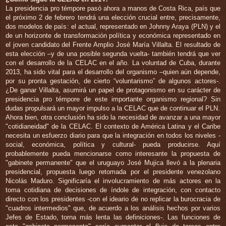
La presidencia pro témpore pasó ahora a manos de Costa Rica, país que
el próximo 2 de febrero tendrá una elección crucial entre, precisamente,
dos modelos de país: el actual, representado en Johnny Araya (PLN) y el
de un horizonte de transformación política y económica representado en
el joven candidato del Frente Amplio José María Villalta. El resultado de
esta elección –y de una posible segunda vuelta- también tendrá que ver
con el desarrollo de la CELAC en el año. La voluntad de Cuba, durante
2013, ha sido vital para el desarrollo del organismo –quien aún depende,
por su pronta gestación, de cierto “voluntarismo” de algunos actores-.
¿De ganar Villalta, asumirá un papel de protagonismo en su carácter de
presidencia pro témpore de este importante organismo regional? Sin
dudas propulsará un mayor impulso a la CELAC que de continuar el PLN.
Ahora bien, otra conclusión ha sido la necesidad de avanzar a una mayor
"cotidianeidad" de la CELAC. El contexto de América Latina y el Caribe
necesita un esfuerzo diario para que la integración en todos los niveles -
social, económica, política y cultural- pueda producirse. Aquí
probablemente pueda mencionarse como interesante la propuesta de
"gabinete permanente" que el uruguayo José Mujica llevó a la plenaria
presidencial, propuesta luego retomada por el presidente venezolano
Nicolás Maduro. Significaría el involucramiento de más actores en la
toma cotidiana de decisiones de índole de integración, con contacto
directo con los presidentes -con el ideario de no replicar la burocracia de
"cuadros intermedios" que, de acuerdo a los análisis hechos por varios
Jefes de Estado, torna más lenta las definiciones-. Las funciones de