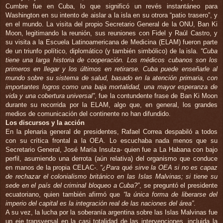
Cumbre fue en Cuba, lo que significó un revés instantáneo para
Washington en su intento de aislar a la isla en su otrora “patio trasero”, y
en el mundo. La visita del propio Secretario General de la ONU, Ban Ki
Moon, legitimando la reunión, sus reuniones con Fidel y Raúl Castro, y
su visita a la Escuela Latinoamericana de Medicina (ELAM) fueron parte
de un triunfo político, diplomático (y también simbólico) de la isla.
“Cuba
tiene una larga historia de cooperación. Los médicos cubanos son los
primeros en llegar y los últimos en retirarse. Cuba puede enseñarle al
mundo sobre su sistema de salud, basado en la atención primaria, con
importantes logros como una baja mortalidad, una mayor esperanza de
vida y una cobertura universal”
, fue la contundente frase de Ban Ki Moon
durante su recorrida por la ELAM, algo que, en general, los grandes
medios de comunicación del continente no han difundido.
Los discursos y la acción
En la plenaria general de presidentes, Rafael Correa despabiló a todos
con su crítica frontal a la OEA. Lo escuchaba nada menos que su
Secretario General, José María Insulza- quien fue a La Habana con bajo
perfil, asumiendo una derrota (aún relativa) del organismo que conduce
en manos de la propia CELAC-.
“¿Para qué sirve la OEA si no es capaz
de rechazar el colonialismo británico en las Islas Malvinas; si tiene su
sede en el país del criminal bloqueo a Cuba?”
, se preguntó el presidente
ecuatoriano, quien también afirmó que
“la única forma de liberarse del
imperio del capital es la integración real de las naciones del área”
.
A su vez, la lucha por la soberanía argentina sobre las Islas Malvinas fue
un eje transversal en la casi totalidad de las intervenciones, incluida la